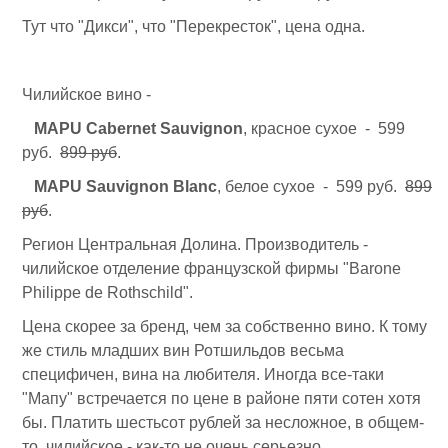
Тут что "Дикси", что "Перекресток", цена одна.
Чилийское вино -
MAPU
Cabernet Sauvignon
, красное сухое - 599
руб.
899 руб
.
MAPU
Sauvignon Blanc
, белое сухое - 599 руб.
899
руб
.
Регион Центральная Долина. Производитель -
чилийское отделение французской фирмы "Barone
Philippe de Rothschild".
Цена скорее за бренд, чем за собственно вино. К тому
же стиль младших вин Ротшильдов весьма
специфичен, вина на любителя. Иногда все-таки
"Мапу" встречается по цене в районе пяти сотен хотя
бы. Платить шестьсот рублей за несложное, в общем-
то, чилийское - как-то не очень серьезно.