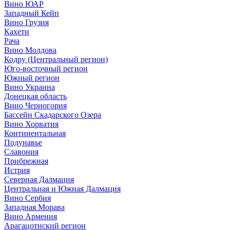
Вино ЮАР
Западный Кейп
Вино Грузия
Кахети
Рача
Вино Молдова
Кодру (Центральный регион)
Юго-восточный регион
Южный регион
Вино Украина
Донецкая область
Вино Черногория
Бассейн Скадарского Озера
Вино Хорватия
Континентальная
Подунавье
Славония
Прибрежная
Истрия
Северная Далмация
Центральная и Южная Далмация
Вино Сербия
Западная Морава
Вино Армения
Арагацотнский регион