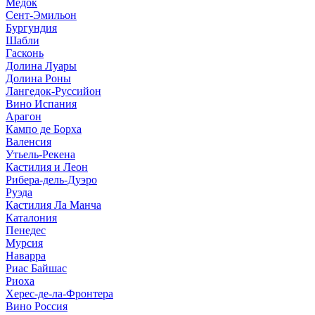
Медок
Сент-Эмильон
Бургундия
Шабли
Гасконь
Долина Луары
Долина Роны
Лангедок-Руссийон
Вино Испания
Арагон
Кампо де Борха
Валенсия
Утьель-Рекена
Кастилия и Леон
Рибера-дель-Дуэро
Руэда
Кастилия Ла Манча
Каталония
Пенедес
Мурсия
Наварра
Риас Байшас
Риоха
Херес-де-ла-Фронтера
Вино Россия