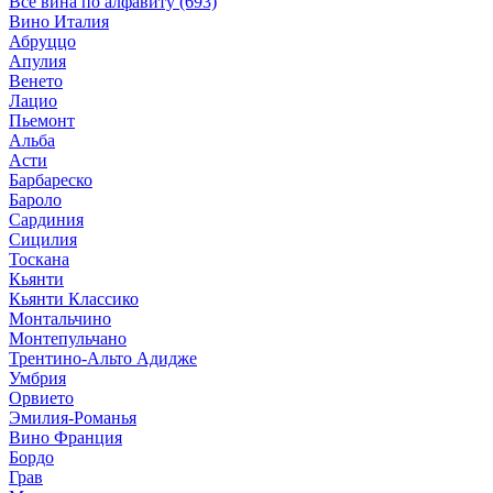
Все вина по алфавиту (693)
Вино Италия
Абруццо
Апулия
Венето
Лацио
Пьемонт
Альба
Асти
Барбареско
Бароло
Сардиния
Сицилия
Тоскана
Кьянти
Кьянти Классико
Монтальчино
Монтепульчано
Трентино-Альто Адидже
Умбрия
Орвието
Эмилия-Романья
Вино Франция
Бордо
Грав