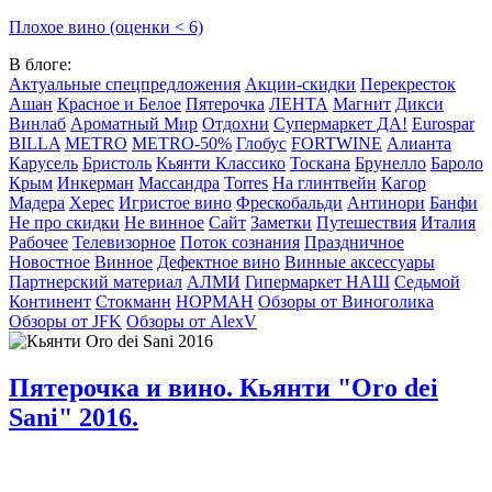
Плохое вино (оценки < 6)
В блоге:
Актуальные спецпредложения
Акции-скидки
Перекресток
Ашан
Красное и Белое
Пятерочка
ЛЕНТА
Магнит
Дикси
Винлаб
Ароматный Мир
Отдохни
Супермаркет ДА!
Eurospar
BILLA
METRO
METRO-50%
Глобус
FORTWINE
Алианта
Карусель
Бристоль
Кьянти Классико
Тоскана
Брунелло
Бароло
Крым
Инкерман
Массандра
Torres
На глинтвейн
Кагор
Мадера
Херес
Игристое вино
Фрескобальди
Антинори
Банфи
Не про скидки
Не винное
Сайт
Заметки
Путешествия
Италия
Рабочее
Телевизорное
Поток сознания
Праздничное
Новостное
Винное
Дефектное вино
Винные аксессуары
Партнерский материал
АЛМИ
Гипермаркет НАШ
Седьмой
Континент
Стокманн
НОРМАН
Обзоры от Виноголика
Обзоры от JFK
Обзоры от AlexV
Пятерочка и вино. Кьянти "Oro dei
Sani" 2016.