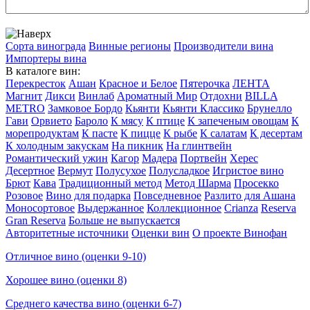
Сорта винограда
Винные регионы
Производители вина
Импортеры вина
В каталоге вин:
Перекресток
Ашан
Красное и Белое
Пятерочка
ЛЕНТА
Магнит
Дикси
Винлаб
Ароматный Мир
Отдохни
BILLA
METRO
Замковое Бордо
Кьянти
Кьянти Классико
Брунелло
Гави
Орвието
Бароло
К мясу
К птице
К запеченым овощам
К
морепродуктам
К пасте
К пицце
К рыбе
К салатам
К десертам
К холодным закускам
На пикник
На глинтвейн
Романтический ужин
Кагор
Мадера
Портвейн
Херес
Десертное
Вермут
Полусухое
Полусладкое
Игристое вино
Брют
Кава
Традиционный метод
Метод Шарма
Просекко
Розовое
Вино для подарка
Повседневное
Разлито для Ашана
Моносортовое
Выдержанное
Коллекционное
Crianza
Reserva
Gran Reserva
Больше не выпускается
Авторитетные источники
Оценки вин
О проекте Винофан
Отличное вино (оценки 9-10)
Хорошее вино (оценки 8)
Среднего качества вино (оценки 6-7)