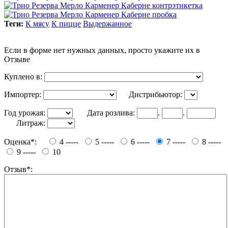
Теги:
К мясу
К пицце
Выдержанное
Если в форме нет нужных данных, просто укажите их в
Отзыве
Куплено в:
Импортер:
Дистрибьютор:
Год урожая:
Дата розлива:
.
.
Литраж:
Оценка*:
4 -----
5 -----
6 -----
7 -----
8 -----
9 -----
10
Отзыв*: