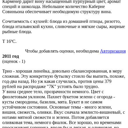
Карменер дарит вину насыщенный пурпурный цвет, аромат
специй и шоколада. Небольшое количество Каберне
Совиньона обеспечивает необходимую структуру вина.
Сочетаемость с кухней: блюда из домашней птицы, ризотто,
блюда итальянской кухни, сливочные и мягкие сыры, жирные
рыбные блюда.
Т 16ºС.
Чтобы добавлять оценки, необходима
Авторизация
2011 год
(оценок - 1)
Трио - хорошая линейка, довольно сбалансированная, в меру
сложная. Эту конкретную бутылку стоило бы выпить, похоже,
год-два назад. Но уж какая случилась, против цены 379
рублей на распродаже "7К" устоять было трудно.
У вина среднее тело, прозрачности немного. Цвет с
фиолетовым уклоном. Пахнет букетом зелени с огорода -
кусты смородины, базилик, мята. Букет в не самом
устойчивом состоянии. Основные темы - много зелени,
вишня, свежесть, оливки. Вкус сначала землисто-вишневый, с
нотами мятной свежести и зелени. Потом добавляется
оливковая тема, немного фиалок. Все хорошо, но временами
проскакивает горчинка, вроде бы и легкая, и оливковая, но