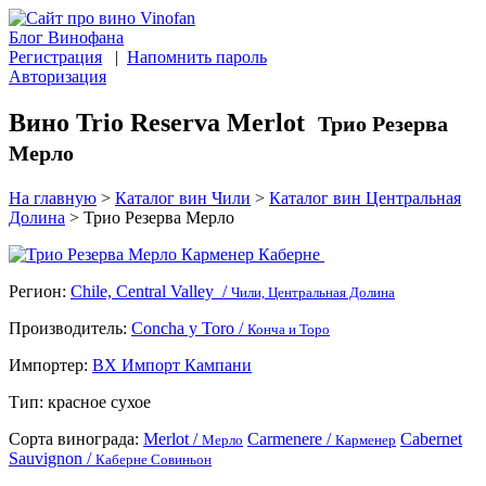
Блог Винофана
Регистрация
|
Напомнить пароль
Авторизация
Вино Trio Reserva Merlot
Трио Резерва
Мерло
На главную
>
Каталог вин Чили
>
Каталог вин Центральная
Долина
>
Трио Резерва Мерло
Регион:
Chile, Central Valley /
Чили, Центральная Долина
Производитель:
Concha y Toro /
Конча и Торо
Импортер:
ВХ Импорт Кампани
Тип:
красное сухое
Сорта винограда:
Merlot /
Carmenere /
Cabernet
Мерло
Карменер
Sauvignon /
Каберне Совиньон