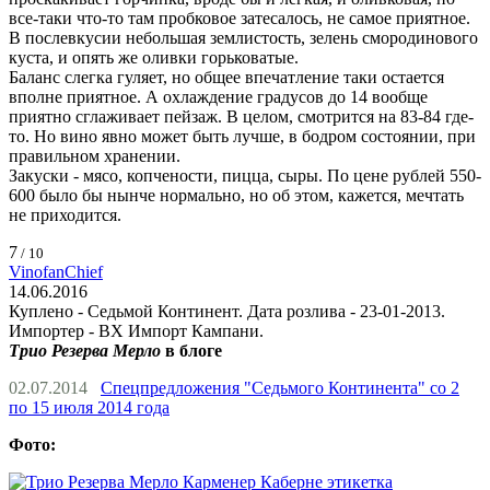
все-таки что-то там пробковое затесалось, не самое приятное.
В послевкусии небольшая землистость, зелень смородинового
куста, и опять же оливки горьковатые.
Баланс слегка гуляет, но общее впечатление таки остается
вполне приятное. А охлаждение градусов до 14 вообще
приятно сглаживает пейзаж. В целом, смотрится на 83-84 где-
то. Но вино явно может быть лучше, в бодром состоянии, при
правильном хранении.
Закуски - мясо, копчености, пицца, сыры. По цене рублей 550-
600 было бы нынче нормально, но об этом, кажется, мечтать
не приходится.
7
/ 10
VinofanChief
14.06.2016
Куплено - Седьмой Континент. Дата розлива - 23-01-2013.
Импортер - ВХ Импорт Кампани.
Трио Резерва Мерло
в блоге
02.07.2014
Спецпредложения "Седьмого Континента" со 2
по 15 июля 2014 года
Фото: