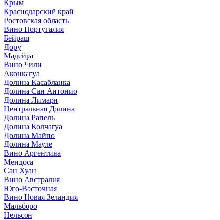
Крым
Краснодарский край
Ростовская область
Вино Португалия
Бейраш
Дору
Мадейра
Вино Чили
Аконкагуа
Долина Касабланка
Долина Сан Антонио
Долина Лимари
Центральная Долина
Долина Рапель
Долина Колчагуа
Долина Майпо
Долина Мауле
Вино Аргентина
Мендоса
Сан Хуан
Вино Австралия
Юго-Восточная
Вино Новая Зеландия
Мальборо
Нельсон