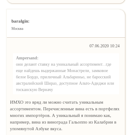
baralgin:
Москва
07.06.2020 10:24
Ampersand:
они делают ставку на уникальный ассортимент...где
еще найдешь выдержанные Монастрели, замковое
белое Бордо, приличный Альбариньо, не баросский
австралийский Шираз, доступное Альто-Адиджи или
тосканскую Верначу
ИМХО это вряд ли можно считать уникальным
ассортиментом. Перечисленные вина есть в портфелях
многих импортёров. А уникальный я понимаю как,
например, вина из винограда Гальоппо из Калабрии в
упомянутой Азбуке вкуса.