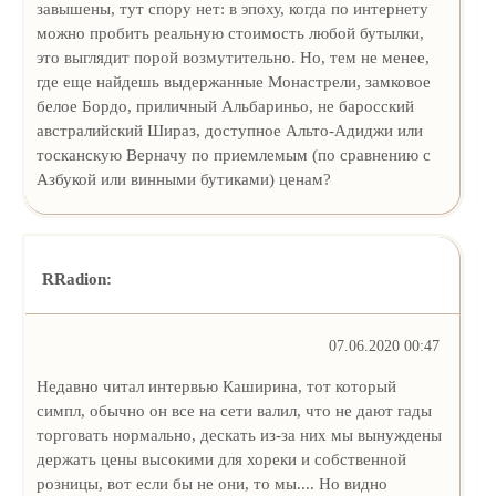
завышены, тут спору нет: в эпоху, когда по интернету
можно пробить реальную стоимость любой бутылки,
это выглядит порой возмутительно. Но, тем не менее,
где еще найдешь выдержанные Монастрели, замковое
белое Бордо, приличный Альбариньо, не баросский
австралийский Шираз, доступное Альто-Адиджи или
тосканскую Верначу по приемлемым (по сравнению с
Азбукой или винными бутиками) ценам?
RRadion:
07.06.2020 00:47
Недавно читал интервью Каширина, тот который
симпл, обычно он все на сети валил, что не дают гады
торговать нормально, дескать из-за них мы вынуждены
держать цены высокими для хореки и собственной
розницы, вот если бы не они, то мы.... Но видно