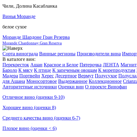
Чили, Долина Касабланка
Винья Моранде
белое сухое
Моранде Шардоне Гран Резерва
Morande Chardonnay Gran Reserva
Сорта винограда
Винные регионы
Производители вина
Импор
В каталоге вин:
Перекресток
Ашан
Красное и Белое
Пятерочка
ЛЕНТА
Магнит
Бароло
К мясу
К птице
К запеченым овощам
К морепродуктам
Мадера
Портвейн
Херес
Десертное
Вермут
Полусухое
Полусла
для Ашана
Моносортовое
Выдержанное
Коллекционное
Crianz
Авторитетные источники
Оценки вин
О проекте Винофан
Отличное вино (оценки 9-10)
Хорошее вино (оценки 8)
Среднего качества вино (оценки 6-7)
Плохое вино (оценки < 6)