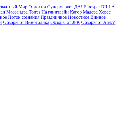
оматный Мир
Отдохни
Супермаркет ДА!
Eurospar
BILLA
ман
Массандра
Torres
На глинтвейн
Кагор
Мадера
Херес
рное
Поток сознания
Праздничное
Новостное
Винное
Н
Обзоры от Виноголика
Обзоры от JFK
Обзоры от AlexV