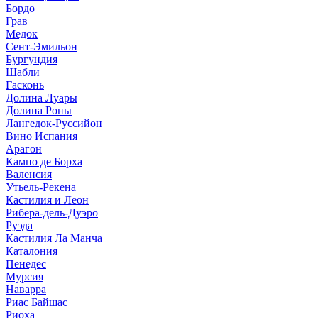
Бордо
Грав
Медок
Сент-Эмильон
Бургундия
Шабли
Гасконь
Долина Луары
Долина Роны
Лангедок-Руссийон
Вино Испания
Арагон
Кампо де Борха
Валенсия
Утьель-Рекена
Кастилия и Леон
Рибера-дель-Дуэро
Руэда
Кастилия Ла Манча
Каталония
Пенедес
Мурсия
Наварра
Риас Байшас
Риоха