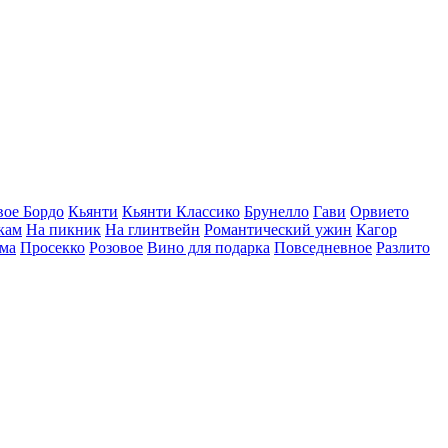
вое Бордо
Кьянти
Кьянти Классико
Брунелло
Гави
Орвието
кам
На пикник
На глинтвейн
Романтический ужин
Кагор
ма
Просекко
Розовое
Вино для подарка
Повседневное
Разлито