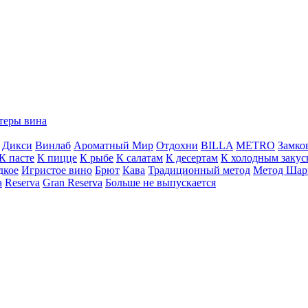
теры вина
Дикси
Винлаб
Ароматный Мир
Отдохни
BILLA
METRO
Замко
К пасте
К пицце
К рыбе
К салатам
К десертам
К холодным закус
дкое
Игристое вино
Брют
Кава
Традиционный метод
Метод Шар
a
Reserva
Gran Reserva
Больше не выпускается