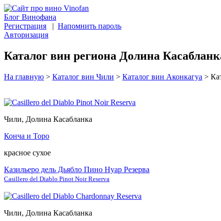
Блог Винофана
Регистрация
|
Напомнить пароль
Авторизация
Каталог вин региона Долина Касаблан
На главную
>
Каталог вин Чили
>
Каталог вин Аконкагуа
>
Кат
Чили, Долина Касабланка
Конча и Торо
красное сухое
Казильеро дель Дьябло Пино Нуар Резерва
Casillero del Diablo Pinot Noir Reserva
Чили, Долина Касабланка