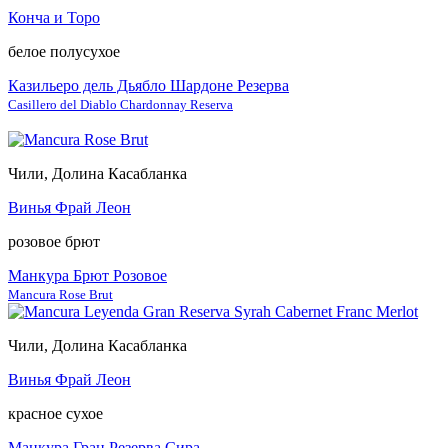
Конча и Торо
белое полусухое
Казильеро дель Дьябло Шардоне Резерва
Casillero del Diablo Chardonnay Reserva
Чили, Долина Касабланка
Винья Фрай Леон
розовое брют
Манкура Брют Розовое
Mancura Rose Brut
Чили, Долина Касабланка
Винья Фрай Леон
красное сухое
Манкура Гран Резерва Сира