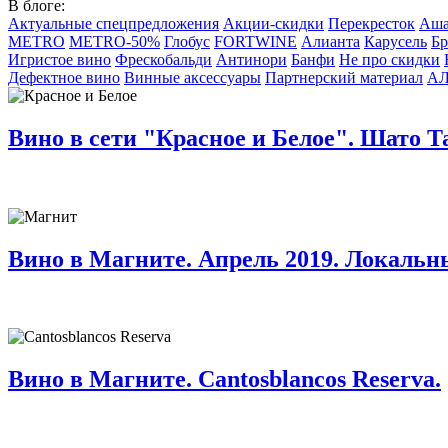
В блоге:
Актуальные спецпредложения
Акции-скидки
Перекресток
Аш
METRO
METRO-50%
Глобус
FORTWINE
Алианта
Карусель
Бр
Игристое вино
Фрескобальди
Антинори
Банфи
Не про скидки
Дефектное вино
Винные аксессуары
Партнерский материал
А
Вино в сети "Красное и Белое". Шато 
Вино в Магните. Апрель 2019. Локальн
Вино в Магните. Cantosblancos Reserva.