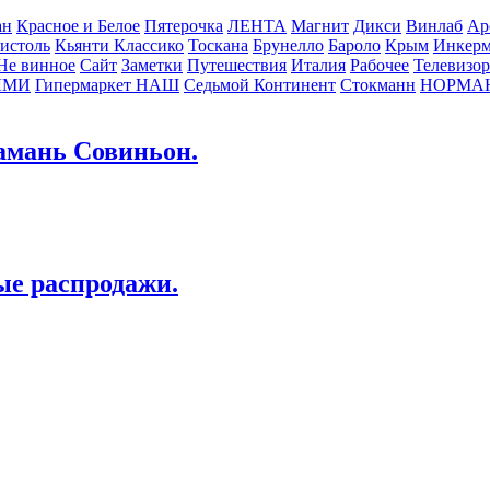
ан
Красное и Белое
Пятерочка
ЛЕНТА
Магнит
Дикси
Винлаб
Ар
истоль
Кьянти Классико
Тоскана
Брунелло
Бароло
Крым
Инкер
Не винное
Сайт
Заметки
Путешествия
Италия
Рабочее
Телевизо
ЛМИ
Гипермаркет НАШ
Седьмой Континент
Стокманн
НОРМА
Тамань Совиньон.
ые распродажи.