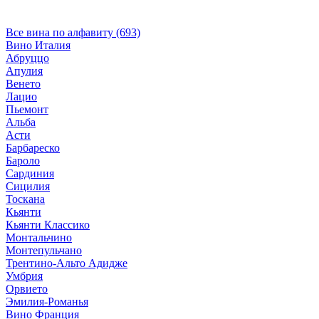
Все вина по алфавиту (693)
Вино Италия
Абруццо
Апулия
Венето
Лацио
Пьемонт
Альба
Асти
Барбареско
Бароло
Сардиния
Сицилия
Тоскана
Кьянти
Кьянти Классико
Монтальчино
Монтепульчано
Трентино-Альто Адидже
Умбрия
Орвието
Эмилия-Романья
Вино Франция