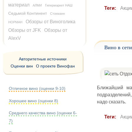
материал
АЛМИ
Гипермаркет НАШ
Теги:
Акци
Седьмой Континент
Стокманн
Обзоры от Виноголика
НОРМАН
Обзоры от JFK
Обзоры от
AlexV
Вино в сети
Авторитетные источники
Оценки вин
О проекте Винофан
Ближайший маг
Отличное вино (оценки 9-10)
подразделений,
Хорошее вино (оценки 8)
надо сказать.
Среднего качества вино (оценки 6-
Теги:
Акци
7)