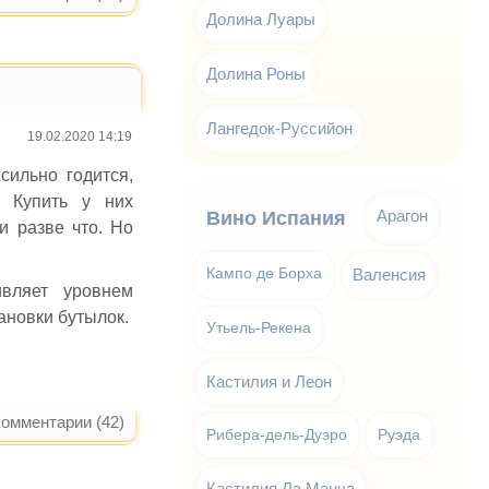
Долина Луары
Долина Роны
Лангедок-Руссийон
19.02.2020 14:19
сильно годится,
. Купить у них
Арагон
Вино Испания
и разве что. Но
Кампо де Борха
Валенсия
вляет уровнем
ановки бутылок.
Утьель-Рекена
Кастилия и Леон
омментарии (42)
Рибера-дель-Дуэро
Руэда
Кастилия Ла Манча