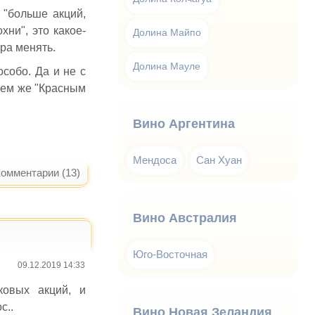
 "больше акций,
хни", это какое-
Долина Майпо
ора менять.
Долина Мауле
особо. Да и не с
тем же "Красным
Вино Аргентина
Мендоса
Сан Хуан
омментарии (13)
Вино Австралия
Юго-Восточная
09.12.2019 14:33
ковых акций, и
ос..
Вино Новая Зеландия