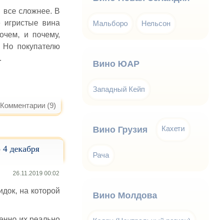
 все сложнее. В
е игристые вина
Мальборо
Нельсон
очем, и почему,
. Но покупателю
.
Вино ЮАР
Западный Кейп
Комментарии (9)
Кахети
Вино Грузия
 4 декабря
Рача
26.11.2019 00:02
док, на которой
Вино Молдова
венно их реально