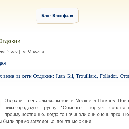
Блог Винофана
 Отдохни
лог
>
Блог| тег Отдохни
щая
вина из сети Отдохни: Juan Gil, Trouillard, Follador. Сто
Отдохни - сеть алкомаркетов в Москве и Нижнем Новг
нижегородскую группу "Сомелье", торгует собств
преимущественно. Когда-то начинали они очень ярко. Н
ы были прямо загляденье, понятные акции.