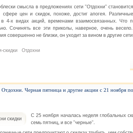
блески смысла в предложениях сети "Отдохни" становится
 сфере цен и скидок, похоже, достиг апогея. Различны
 в 4-х видах акций, временами взаимосвязанных. Что п
но. Сочинять все эти приколы, наверное, очень весело
ия совершенно не близки, он уходит за вином в другие сети
и-скидки
Отдохни
 Отдохни. Черная пятница и другие акции с 21 ноября по
С 25 ноября началась неделя глобальных ски
семь пятниц, и все "черные".
озничные сети предпочитают о скидках трубить, чем собст