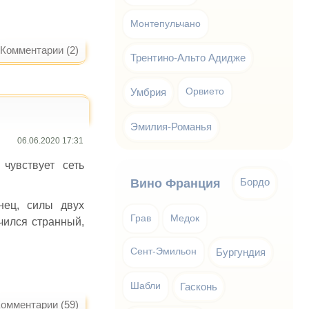
Монтепульчано
Комментарии (2)
Трентино-Альто Адидже
Умбрия
Орвието
Эмилия-Романья
06.06.2020 17:31
чувствует сеть
Бордо
Вино Франция
нец, силы двух
Грав
Медок
чился странный,
Сент-Эмильон
Бургундия
Шабли
Гасконь
омментарии (59)