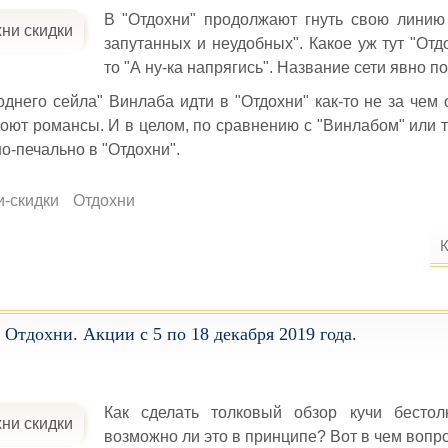
В "Отдохни" продолжают гнуть свою линию
запутанных и неудобных". Какое уж тут "Отдо
то "А ну-ка напрягись". Название сети явно п
однего сейла" Винлаба идти в "Отдохни" как-то не за чем 
оют романсы. И в целом, по сравнению с "Винлабом" или 
о-печально в "Отдохни".
и-скидки
Отдохни
К
 Отдохни. Акции с 5 по 18 декабря 2019 года.
Как сделать толковый обзор кучи бестол
возможно ли это в принципе? Вот в чем вопр