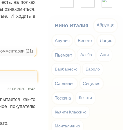
есть, на полках
ы ознакомиться,
тые. И ходить в
Абруццо
Вино Италия
Апулия
Венето
Лацио
омментарии (21)
Пьемонт
Альба
Асти
Барбареско
Бароло
Сардиния
Сицилия
22.06.2020 18:42
Тоскана
Кьянти
пытается как-то
ное покупателю
Кьянти Классико
ато.
Монтальчино