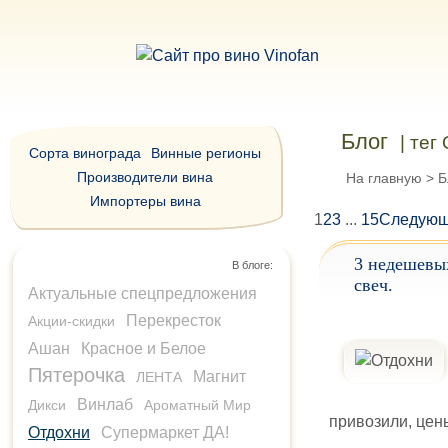
Блог
| тег
Сорта винограда
Винные регионы
Производители вина
На главную
>
Б
Импортеры вина
1
2
3
...
15
Следую
3 недешевых 
В блоге:
свеч.
Актуальные спецпредложения
Перекресток
Акции-скидки
Ашан
Красное и Белое
Пятерочка
Магнит
ЛЕНТА
Винлаб
Дикси
Ароматный Мир
привозили, цен
Отдохни
Супермаркет ДА!