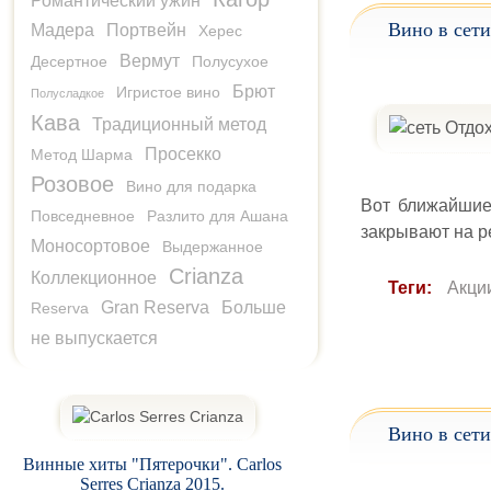
Романтический ужин
Вино в сети
Мадера
Портвейн
Херес
Вермут
Десертное
Полусухое
Брют
Игристое вино
Полусладкое
Кава
Традиционный метод
Просекко
Метод Шарма
Розовое
Вино для подарка
Вот ближайшие
Повседневное
Разлито для Ашана
закрывают на р
Моносортовое
Выдержанное
Crianza
Коллекционное
Теги:
Акци
Gran Reserva
Больше
Reserva
не выпускается
Вино в сети
Винные хиты "Пятерочки". Carlos
Serres Crianza 2015.