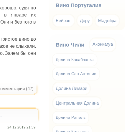
Вино Португалия
хорошо, судя по
а в январе их
Бейраш
Дору
Мадейра
Они и без того в
игристое вино до
Аконкагуа
Вино Чили
акое не слыхали.
но. Зачем бы они
Долина Касабланка
Долина Сан Антонио
Долина Лимари
омментарии (47)
Центральная Долина
.
Долина Рапель
24.12.2019 21:39
Долина Колчагуа