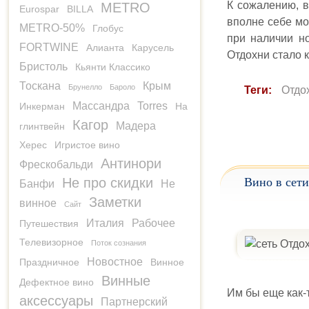
К сожалению, в
METRO
Eurospar
BILLA
вполне себе мо
METRO-50%
Глобус
при наличии н
FORTWINE
Алианта
Карусель
Отдохни стало к
Бристоль
Кьянти Классико
Тоскана
Крым
Брунелло
Бароло
Теги:
Отдо
Массандра
Torres
Инкерман
На
Кагор
Мадера
глинтвейн
Херес
Игристое вино
Антинори
Фрескобальди
Не про скидки
Вино в сети
Банфи
Не
Заметки
винное
Сайт
Италия
Рабочее
Путешествия
Телевизорное
Поток сознания
Новостное
Праздничное
Винное
Винные
Дефектное вино
Им бы еще как-
аксессуары
Партнерский