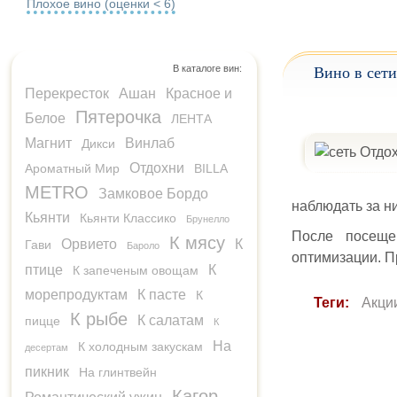
Плохое вино (оценки < 6)
В каталоге вин:
Вино в сети
Перекресток
Ашан
Красное и
Пятерочка
Белое
ЛЕНТА
Магнит
Винлаб
Дикси
Отдохни
Ароматный Мир
BILLA
METRO
Замковое Бордо
наблюдать за н
Кьянти
Кьянти Классико
Брунелло
После посеще
К мясу
Орвието
К
Гави
Бароло
оптимизации. П
птице
К
К запеченым овощам
морепродуктам
К пасте
К
Теги:
Акци
К рыбе
К салатам
пицце
К
На
К холодным закускам
десертам
пикник
На глинтвейн
Кагор