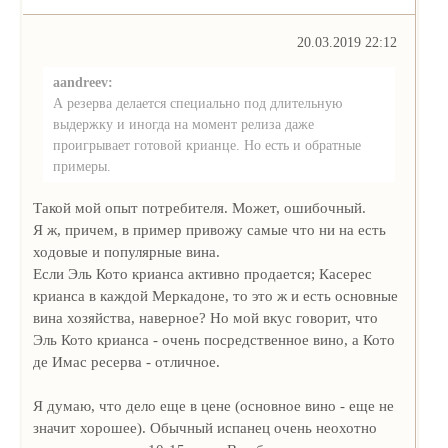
20.03.2019 22:12
aandreev:
А резерва делается специально под длительную
выдержку и иногда на момент релиза даже
проигрывает готовой крианце. Но есть и обратные
примеры.
Такой мой опыт потребителя. Может, ошибочный.
Я ж, причем, в пример привожу самые что ни на есть
ходовые и популярные вина.
Если Эль Кото крианса активно продается; Касерес
крианса в каждой Меркадоне, то это ж и есть основные
вина хозяйства, наверное? Но мой вкус говорит, что
Эль Кото крианса - очень посредственное вино, а Кото
де Имас ресерва - отличное.
Я думаю, что дело еще в цене (основное вино - еще не
значит хорошее). Обычный испанец очень неохотно