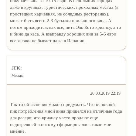
покупает вина за 10-15 евро. В небольших городах
даже в крупных, туристических, проходных местах (в
простецких харчевнях, не солидных ресторанах),
может быть всего 2-3 бутылки приличного вина. А
потом приходится, как все, пить Эль Кото криансу, а то
и бино да каса. А взаправду хороших вин за 5-6 евро
все ж таки не бывает даже в Испании.
JFK:
Москва
20.03.2019 22:19
Так-то объяснения можно придумать. Что основной
пик потребления мной вина пришелся на отличные года
для ресерв; что криансу часто продают еще
недозревшей и потому сформировалось такое мое
мнение.