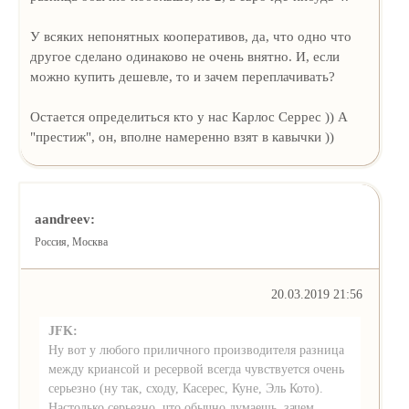
У всяких непонятных кооперативов, да, что одно что
другое сделано одинаково не очень внятно. И, если
можно купить дешевле, то и зачем переплачивать?
Остается определиться кто у нас Карлос Серрес )) А
"престиж", он, вполне намеренно взят в кавычки ))
aandreev:
Россия, Москва
20.03.2019 21:56
JFK:
Ну вот у любого приличного производителя разница
между криансой и ресервой всегда чувствуется очень
серьезно (ну так, сходу, Касерес, Куне, Эль Кото).
Настолько серьезно, что обычно думаешь, зачем