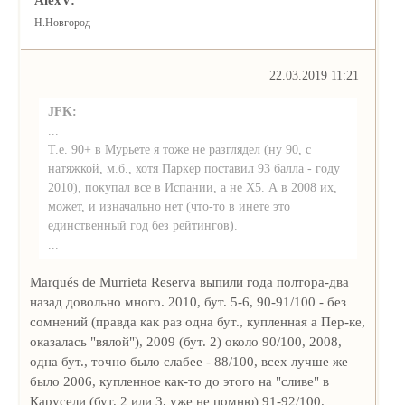
Н.Новгород
22.03.2019 11:21
JFK:
...
Т.е. 90+ в Мурьете я тоже не разглядел (ну 90, с
натяжкой, м.б., хотя Паркер поставил 93 балла - году
2010), покупал все в Испании, а не Х5. А в 2008 их,
может, и изначально нет (что-то в инете это
единственный год без рейтингов).
...
Marqués de Murrieta Reserva выпили года полтора-два
назад довольно много. 2010, бут. 5-6, 90-91/100 - без
сомнений (правда как раз одна бут., купленная а Пер-ке,
оказалась "вялой"), 2009 (бут. 2) около 90/100, 2008,
одна бут., точно было слабее - 88/100, всех лучше же
было 2006, купленное как-то до этого на "сливе" в
Карусели (бут. 2 или 3, уже не помню) 91-92/100.