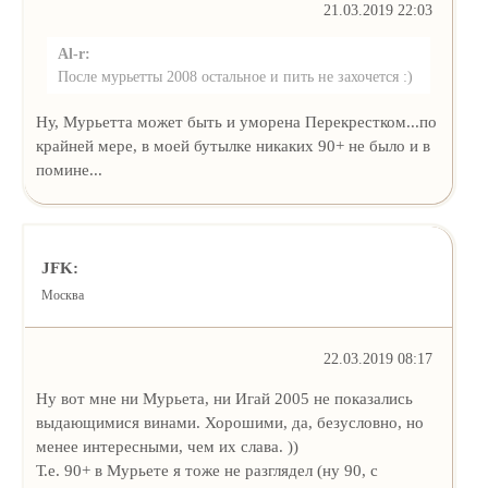
21.03.2019 22:03
Al-r:
После мурьетты 2008 остальное и пить не захочется :)
Ну, Мурьетта может быть и уморена Перекрестком...по
крайней мере, в моей бутылке никаких 90+ не было и в
помине...
JFK:
Москва
22.03.2019 08:17
Ну вот мне ни Мурьета, ни Игай 2005 не показались
выдающимися винами. Хорошими, да, безусловно, но
менее интересными, чем их слава. ))
Т.е. 90+ в Мурьете я тоже не разглядел (ну 90, с