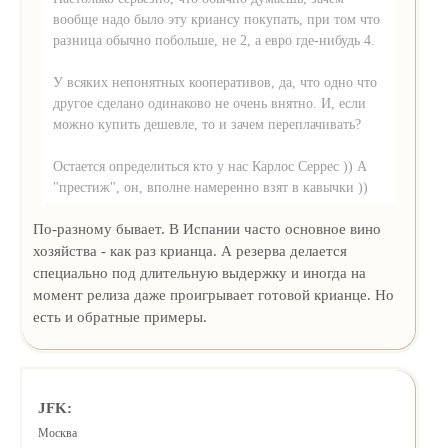
вообще надо было эту криансу покупать, при том что
разница обычно побольше, не 2, а евро где-нибудь 4.
У всяких непонятных кооперативов, да, что одно что
другое сделано одинаково не очень внятно. И, если
можно купить дешевле, то и зачем переплачивать?
Остается определиться кто у нас Карлос Серрес )) А
"престиж", он, вполне намеренно взят в кавычки ))
По-разному бывает. В Испании часто основное вино
хозяйства - как раз крианца. А резерва делается
специально под длительную выдержку и иногда на
момент релиза даже проигрывает готовой крианце. Но
есть и обратные примеры.
JFK:
Москва