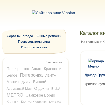
Каталог в
Сорта винограда
Винные регионы
Производители вина
На главную
>
К
Импортеры вина
В каталоге вин:
Перекресток
Ашан
Красное и
Пятерочка
Дриада Груп
Белое
ЛЕНТА
Магнит
Винлаб
Дикси
красное сух
Отдохни
Ароматный Мир
BILLA
METRO
Замковое Бордо
Кьянти
Кьянти Классико
Брунелло