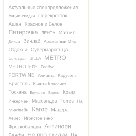
Актуальные спецпредложения
Перекресток
Акции-скидки
Ашан
Красное и Белое
Пятерочка
Магнит
ЛЕНТА
Винлаб
Дикси
Ароматный Мир
Отдохни
Супермаркет ДА!
METRO
Eurospar
BILLA
METRO-50%
Глобус
FORTWINE
Алианта
Карусель
Бристоль
Кьянти Классико
Тоскана
Крым
Брунелло
Бароло
Массандра
Torres
Инкерман
На
Кагор
Мадера
глинтвейн
Херес
Игристое вино
Антинори
Фрескобальди
Не про скидки
Банфи
Не