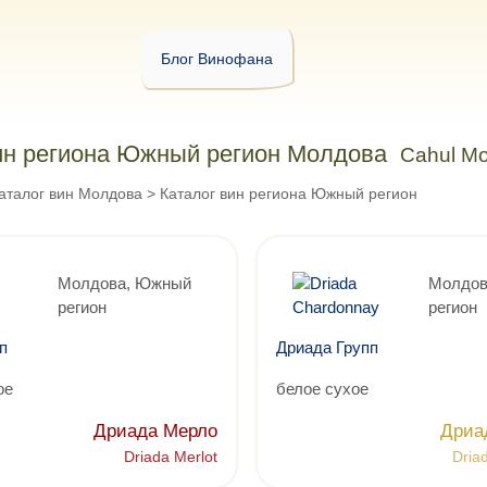
Блог Винофана
ин региона Южный регион Молдова
Cahul Mo
аталог вин Молдова
>
Каталог вин региона Южный регион
Молдова, Южный
Молдов
регион
регион
п
Дриада Групп
ое
белое сухое
Дриада Мерло
Дриа
Driada Merlot
Dria