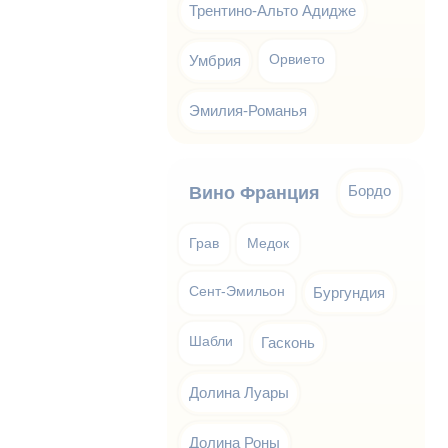
Трентино-Альто Адидже
Умбрия
Орвието
Эмилия-Романья
Бордо
Вино Франция
Грав
Медок
Сент-Эмильон
Бургундия
Шабли
Гасконь
Долина Луары
Долина Роны