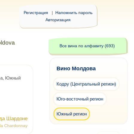
Регистрация
|
Напомнить пароль
Авторизация
ldova
Все вина по алфавиту (693)
Вино Молдова
а, Южный
Кодру (Центральный регион)
Юго-восточный регион
Южный регион
да Шардоне
da Chardonnay