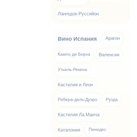
Лангедок-Руссийон
Арагон
Вино Испания
Кампо де Борха
Валенсия
Утьель-Рекена
Кастилия и Леон
Рибера-дель-Дуэро
Руэда
Кастилия Ла Манча
Каталония
Пенедес