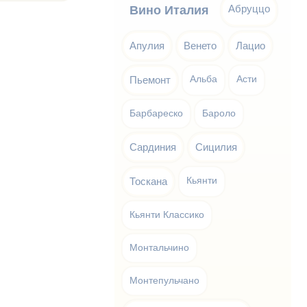
Абруццо
Вино Италия
Апулия
Венето
Лацио
Пьемонт
Альба
Асти
Барбареско
Бароло
Сардиния
Сицилия
Тоскана
Кьянти
Кьянти Классико
Монтальчино
Монтепульчано