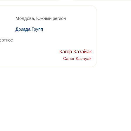
Молдова, Южный регион
Дриада Групп
ертное
Кагор Казайак
Cahor Kazayak