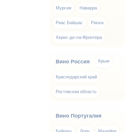
Мурсия
Наварра
Риас Байшас
Риоха
Херес-де-ла-Фронтера
Крым
Вино Россия
Краснодарский край
Ростовская область
Вино Португалия
Бейраш
Дору
Мадейра