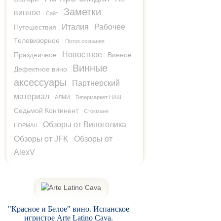
Заметки
винное
Сайт
Италия
Рабочее
Путешествия
Телевизорное
Поток сознания
Новостное
Праздничное
Винное
Винные
Дефектное вино
аксессуары
Партнерский
материал
АЛМИ
Гипермаркет НАШ
Седьмой Континент
Стокманн
Обзоры от Виноголика
НОРМАН
Обзоры от JFK
Обзоры от
AlexV
"Красное и Белое" вино. Испанское
игристое Arte Latino Cava.