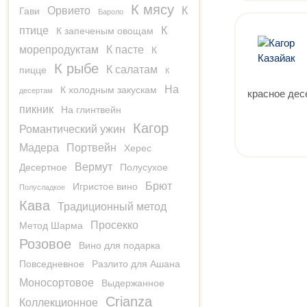
К мясу
Орвието
К
Гави
Бароло
птице
К
К запеченым овощам
морепродуктам
К пасте
К
К рыбе
К салатам
пицце
К
На
К холодным закускам
десертам
красное дес
пикник
На глинтвейн
Кагор
Романтический ужин
Мадера
Портвейн
Херес
Вермут
Десертное
Полусухое
Брют
Игристое вино
Полусладкое
Кава
Традиционный метод
Просекко
Метод Шарма
Розовое
Вино для подарка
Повседневное
Разлито для Ашана
Моносортовое
Выдержанное
Crianza
Коллекционное