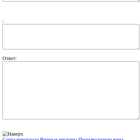
:
Ответ:
Сорта винограда
Винные регионы
Производители вина