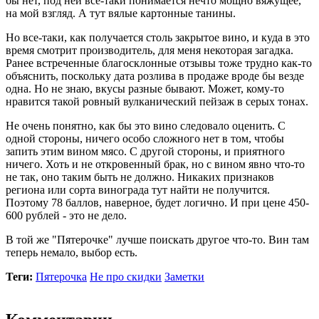
бы нет, под ней все-таки понимается нечто мощно вяжущее,
на мой взгляд. А тут вялые картонные танины.
Но все-таки, как получается столь закрытое вино, и куда в это
время смотрит производитель, для меня некоторая загадка.
Ранее встреченные благосклонные отзывы тоже трудно как-то
объяснить, поскольку дата розлива в продаже вроде бы везде
одна. Но не знаю, вкусы разные бывают. Может, кому-то
нравится такой ровный вулканический пейзаж в серых тонах.
Не очень понятно, как бы это вино следовало оценить. С
одной стороны, ничего особо сложного нет в том, чтобы
запить этим вином мясо. С другой стороны, и приятного
ничего. Хоть и не откровенный брак, но с вином явно что-то
не так, оно таким быть не должно. Никаких признаков
региона или сорта винограда тут найти не получится.
Поэтому 78 баллов, наверное, будет логично. И при цене 450-
600 рублей - это не дело.
В той же "Пятерочке" лучше поискать другое что-то. Вин там
теперь немало, выбор есть.
Теги:
Пятерочка
Не про скидки
Заметки