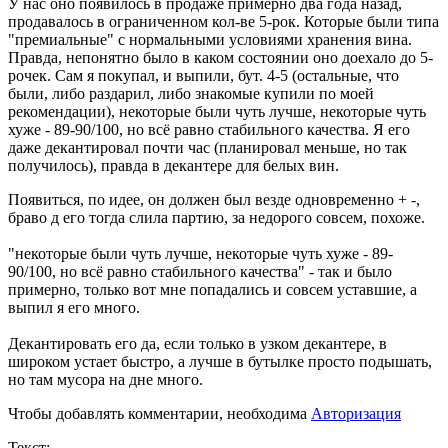
У нас оно появилось в продаже примерно два года назад,
продавалось в ограниченном кол-ве 5-рок. Которые были типа
"премиальные" с нормальными условиями хранения вина.
Правда, непонятно было в каком состоянии оно доехало до 5-
рочек. Сам я покупал, и выпили, бут. 4-5 (остальные, что
были, либо раздарил, либо знакомые купили по моей
рекомендации), некоторые были чуть лучше, некоторые чуть
хуже - 89-90/100, но всё равно стабильного качества. Я его
даже декантировал почти час (планировал меньше, но так
получилось), правда в декантере для белых вин.
Появиться, по идее, он должен был везде одновременно + -,
браво д его тогда слила партию, за недорого совсем, похоже.
"некоторые были чуть лучше, некоторые чуть хуже - 89-
90/100, но всё равно стабильного качества" - так и было
примерно, только вот мне попадались и совсем уставшие, а
выпил я его много.
Декантировать его да, если только в узком декантере, в
широком устает быстро, а лучше в бутылке просто подышать,
но там мусора на дне много.
Чтобы добавлять комментарии, необходима
Авторизация
Текст: