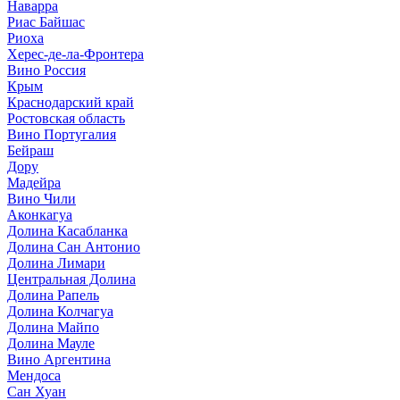
Наварра
Риас Байшас
Риоха
Херес-де-ла-Фронтера
Вино Россия
Крым
Краснодарский край
Ростовская область
Вино Португалия
Бейраш
Дору
Мадейра
Вино Чили
Аконкагуа
Долина Касабланка
Долина Сан Антонио
Долина Лимари
Центральная Долина
Долина Рапель
Долина Колчагуа
Долина Майпо
Долина Мауле
Вино Аргентина
Мендоса
Сан Хуан