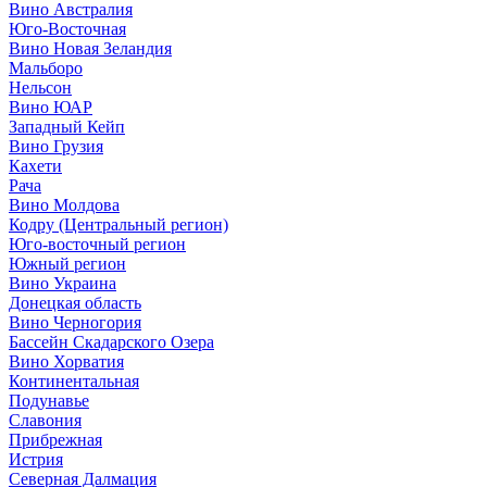
Вино Австралия
Юго-Восточная
Вино Новая Зеландия
Мальборо
Нельсон
Вино ЮАР
Западный Кейп
Вино Грузия
Кахети
Рача
Вино Молдова
Кодру (Центральный регион)
Юго-восточный регион
Южный регион
Вино Украина
Донецкая область
Вино Черногория
Бассейн Скадарского Озера
Вино Хорватия
Континентальная
Подунавье
Славония
Прибрежная
Истрия
Северная Далмация