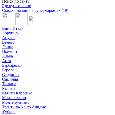
Поиск по сайту
Где купить вино
Скидки на вино в супермаркетах (19)
Вино Италия
Абруццо
Апулия
Венето
Лацио
Пьемонт
Альба
Асти
Барбареско
Бароло
Сардиния
Сицилия
Тоскана
Кьянти
Кьянти Классико
Монтальчино
Монтепульчано
Трентино-Альто Адидже
Умбрия