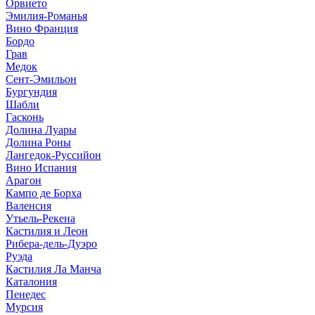
Орвието
Эмилия-Романья
Вино Франция
Бордо
Грав
Медок
Сент-Эмильон
Бургундия
Шабли
Гасконь
Долина Луары
Долина Роны
Лангедок-Руссийон
Вино Испания
Арагон
Кампо де Борха
Валенсия
Утьель-Рекена
Кастилия и Леон
Рибера-дель-Дуэро
Руэда
Кастилия Ла Манча
Каталония
Пенедес
Мурсия