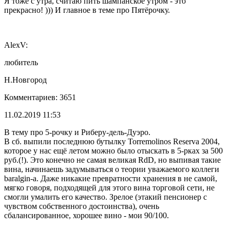
Я тоже с утра, считаю пить шампанское утром - это
прекрасно! ))) И главное в теме про Пятёрочку.
AlexV:
любитель
Н.Новгород
Комментариев: 3651
11.02.2019 11:53
В тему про 5-рочку и Риберу-дель-Дуэро.
В сб. выпили последнюю бутылку Torremolinos Reserva 2004,
которое у нас ещё летом можно было отыскать в 5-рках за 500
руб.(!). Это конечно не самая великая RdD, но выпивая такие
вина, начинаешь задумываться о теории уважаемого коллеги
baralgin-а. Даже никакие превратности хранения в не самой,
мягко говоря, подходящей для этого вина торговой сети, не
смогли умалить его качество. Зрелое (этакий пенсионер с
чувством собственного достоинства), очень
сбалансированное, хорошее вино - мои 90/100.