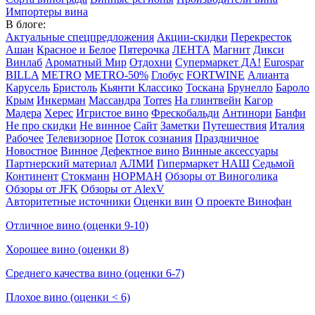
Импортеры вина
В блоге:
Актуальные спецпредложения
Акции-скидки
Перекресток
Ашан
Красное и Белое
Пятерочка
ЛЕНТА
Магнит
Дикси
Винлаб
Ароматный Мир
Отдохни
Супермаркет ДА!
Eurospar
BILLA
METRO
METRO-50%
Глобус
FORTWINE
Алианта
Карусель
Бристоль
Кьянти Классико
Тоскана
Брунелло
Бароло
Крым
Инкерман
Массандра
Torres
На глинтвейн
Кагор
Мадера
Херес
Игристое вино
Фрескобальди
Антинори
Банфи
Не про скидки
Не винное
Сайт
Заметки
Путешествия
Италия
Рабочее
Телевизорное
Поток сознания
Праздничное
Новостное
Винное
Дефектное вино
Винные аксессуары
Партнерский материал
АЛМИ
Гипермаркет НАШ
Седьмой
Континент
Стокманн
НОРМАН
Обзоры от Виноголика
Обзоры от JFK
Обзоры от AlexV
Авторитетные источники
Оценки вин
О проекте Винофан
Отличное вино (оценки 9-10)
Хорошее вино (оценки 8)
Среднего качества вино (оценки 6-7)
Плохое вино (оценки < 6)