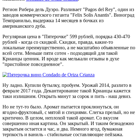
Регион Рибера дель Дуэро. Разливает "Pagos del Rey", один из
заводов коммерческого гиганта "Felix Solis Anantis". Виноград
Темпранильо, выдержка 14 месяцев в бочках из
американского дуба.
Регулярная цена в "Пятерочке" 599 рублей, порядка 430-470
рублей - когда со скидкой. Скидки, правда, какие-то
локальные преимущественно, а не масштабно объявленные по
всей сети. Меньше пяти сотен - подходящий для такой
Крианцы ценник. И вроде как мелькали отзывы в духе
"пристойное повседневное".
Ну ладно. Купили бутылку, пробуем. Урожай 2014, разлито в
феврале 2017 года. Декантирование такой Крианцы кажется
таки излишним. Открыть минут за сорок и пить - наш девиз.
Но не тут-то было. Аромат пытается проклюнуться, он
ягодно-фруктовый, с мятой и специями. Слегка прелый, но не
критично. В целом, неплохой такой аромат. Со вкусом
совершенно иная картина. Он закрытый. И таким безнадежно
закрытым остается и час, и два. Немного ягод, бумажная
терпкость и ваниль - стабильные составляющие пейзажа.