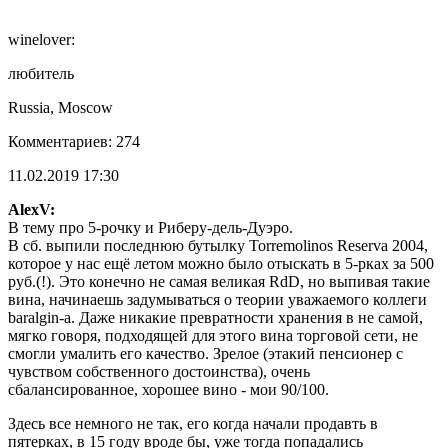
winelover:
любитель
Russia, Moscow
Комментариев: 274
11.02.2019 17:30
AlexV:
В тему про 5-рочку и Риберу-дель-Дуэро.
В сб. выпили последнюю бутылку Torremolinos Reserva 2004,
которое у нас ещё летом можно было отыскать в 5-рках за 500
руб.(!). Это конечно не самая великая RdD, но выпивая такие
вина, начинаешь задумываться о теории уважаемого коллеги
baralgin-а. Даже никакие превратности хранения в не самой,
мягко говоря, подходящей для этого вина торговой сети, не
смогли умалить его качество. Зрелое (этакий пенсионер с
чувством собственного достоинства), очень
сбалансированное, хорошее вино - мои 90/100.
Здесь все немного не так, его когда начали продавть в
пятерках, в 15 году вроде бы, уже тогда попадались