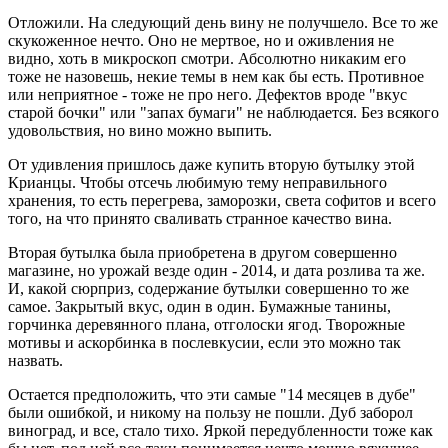
Отложили. На следующий день вину не получшело. Все то же
скукоженное нечто. Оно не мертвое, но и оживления не
видно, хоть в микроскоп смотри. Абсолютно никаким его
тоже не назовешь, некие темы в нем как бы есть. Противное
или неприятное - тоже не про него. Дефектов вроде "вкус
старой бочки" или "запах бумаги" не наблюдается. Без всякого
удовольствия, но вино можно выпить.
От удивления пришлось даже купить вторую бутылку этой
Крианцы. Чтобы отсечь любимую тему неправильного
хранения, то есть перегрева, заморозки, света софитов и всего
того, на что принято сваливать странное качество вина.
Вторая бутылка была приобретена в другом совершенно
магазине, но урожай везде один - 2014, и дата розлива та же.
И, какой сюрприз, содержание бутылки совершенно то же
самое. Закрытый вкус, один в один. Бумажные танины,
горчинка деревянного плана, отголоски ягод. Творожные
мотивы и аскорбинка в послевкусии, если это можно так
назвать.
Остается предположить, что эти самые "14 месяцев в дубе"
были ошибкой, и никому на пользу не пошли. Дуб заборол
виноград, и все, стало тихо. Яркой передубленности тоже как