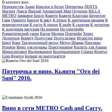
В каталоге вин:
Перекресток
Ашан
Красное и Белое
Пятерочка
ЛЕНТА
Магнит
Дикси
Винлаб
Ароматный Мир
Отдохни
BILLA
METRO
Замковое Бордо
Кьянти
Кьянти Классико
Брунелло
Гави
Орвието
Бароло
К мясу
К птице
К запеченым овощам
К
морепродуктам
К пасте
К пицце
К рыбе
К салатам
К десертам
К холодным закускам
На пикник
На глинтвейн
Романтический ужин
Кагор
Мадера
Портвейн
Херес
Десертное
Вермут
Полусухое
Полусладкое
Игристое вино
Брют
Кава
Традиционный метод
Метод Шарма
Просекко
Розовое
Вино для подарка
Повседневное
Разлито для Ашана
Моносортовое
Выдержанное
Коллекционное
Crianza
Reserva
Gran Reserva
Больше не выпускается
Пятерочка и вино. Кьянти "Oro dei
Sani" 2016.
Вино в сети METRO Cash and Carry.