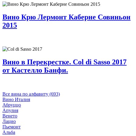
Вино Крю Лермонт Каберне Совиньон
2015
Вино в Перекрестке. Col di Sasso 2017
от Кастелло Банфи.
Все вина по алфавиту (693)
Вино Италия
Абруццо
Апулия
Венето
Лацио
Пьемонт
Альба