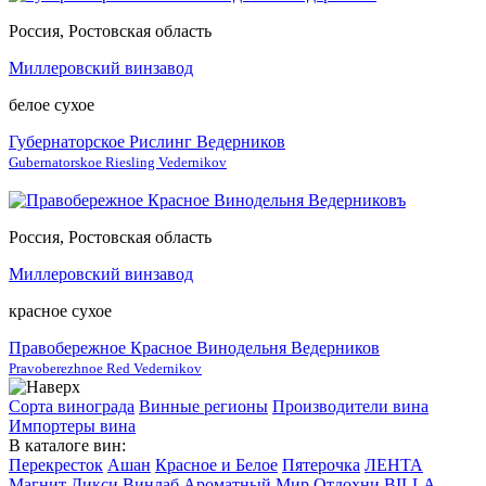
Россия, Ростовская область
Миллеровский винзавод
белое сухое
Губернаторское Рислинг Ведерников
Gubernatorskoe Riesling Vedernikov
Россия, Ростовская область
Миллеровский винзавод
красное сухое
Правобережное Красное Винодельня Ведерников
Pravoberezhnoe Red Vedernikov
Сорта винограда
Винные регионы
Производители вина
Импортеры вина
В каталоге вин:
Перекресток
Ашан
Красное и Белое
Пятерочка
ЛЕНТА
Магнит
Дикси
Винлаб
Ароматный Мир
Отдохни
BILLA