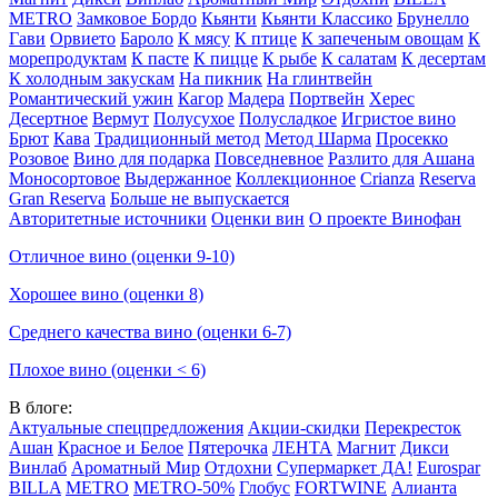
METRO
Замковое Бордо
Кьянти
Кьянти Классико
Брунелло
Гави
Орвието
Бароло
К мясу
К птице
К запеченым овощам
К
морепродуктам
К пасте
К пицце
К рыбе
К салатам
К десертам
К холодным закускам
На пикник
На глинтвейн
Романтический ужин
Кагор
Мадера
Портвейн
Херес
Десертное
Вермут
Полусухое
Полусладкое
Игристое вино
Брют
Кава
Традиционный метод
Метод Шарма
Просекко
Розовое
Вино для подарка
Повседневное
Разлито для Ашана
Моносортовое
Выдержанное
Коллекционное
Crianza
Reserva
Gran Reserva
Больше не выпускается
Авторитетные источники
Оценки вин
О проекте Винофан
Отличное вино (оценки 9-10)
Хорошее вино (оценки 8)
Среднего качества вино (оценки 6-7)
Плохое вино (оценки < 6)
В блоге:
Актуальные спецпредложения
Акции-скидки
Перекресток
Ашан
Красное и Белое
Пятерочка
ЛЕНТА
Магнит
Дикси
Винлаб
Ароматный Мир
Отдохни
Супермаркет ДА!
Eurospar
BILLA
METRO
METRO-50%
Глобус
FORTWINE
Алианта