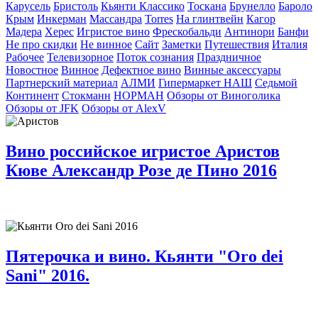
Карусель
Бристоль
Кьянти Классико
Тоскана
Брунелло
Бароло
Крым
Инкерман
Массандра
Torres
На глинтвейн
Кагор
Мадера
Херес
Игристое вино
Фрескобальди
Антинори
Банфи
Не про скидки
Не винное
Сайт
Заметки
Путешествия
Италия
Рабочее
Телевизорное
Поток сознания
Праздничное
Новостное
Винное
Дефектное вино
Винные аксессуары
Партнерский материал
АЛМИ
Гипермаркет НАШ
Седьмой
Континент
Стокманн
НОРМАН
Обзоры от Виноголика
Обзоры от JFK
Обзоры от AlexV
Вино российское игристое Аристов
Кюве Александр Розе де Пино 2016
Пятерочка и вино. Кьянти "Oro dei
Sani" 2016.