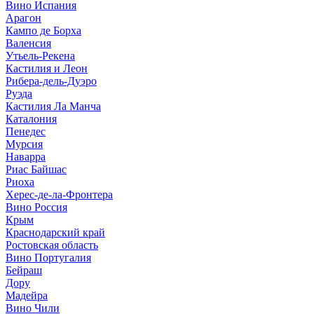
Вино Испания
Арагон
Кампо де Борха
Валенсия
Утьель-Рекена
Кастилия и Леон
Рибера-дель-Дуэро
Руэда
Кастилия Ла Манча
Каталония
Пенедес
Мурсия
Наварра
Риас Байшас
Риоха
Херес-де-ла-Фронтера
Вино Россия
Крым
Краснодарский край
Ростовская область
Вино Португалия
Бейраш
Дору
Мадейра
Вино Чили