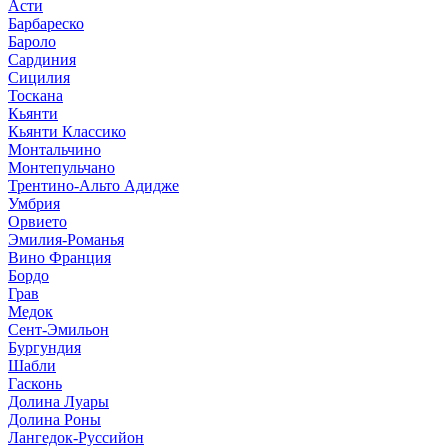
Асти
Барбареско
Бароло
Сардиния
Сицилия
Тоскана
Кьянти
Кьянти Классико
Монтальчино
Монтепульчано
Трентино-Альто Адидже
Умбрия
Орвието
Эмилия-Романья
Вино Франция
Бордо
Грав
Медок
Сент-Эмильон
Бургундия
Шабли
Гасконь
Долина Луары
Долина Роны
Лангедок-Руссийон