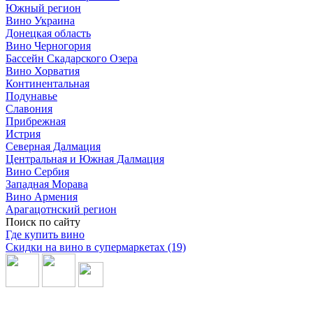
Южный регион
Вино Украина
Донецкая область
Вино Черногория
Бассейн Скадарского Озера
Вино Хорватия
Континентальная
Подунавье
Славония
Прибрежная
Истрия
Северная Далмация
Центральная и Южная Далмация
Вино Сербия
Западная Морава
Вино Армения
Арагацотнский регион
Поиск по сайту
Где купить вино
Скидки на вино в супермаркетах (19)