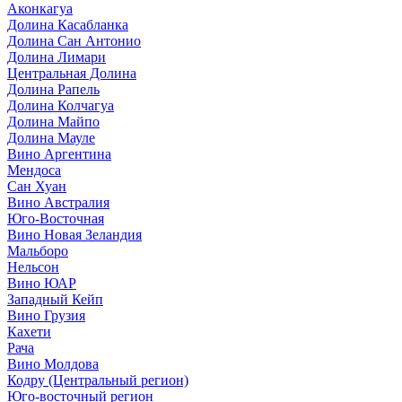
Аконкагуа
Долина Касабланка
Долина Сан Антонио
Долина Лимари
Центральная Долина
Долина Рапель
Долина Колчагуа
Долина Майпо
Долина Мауле
Вино Аргентина
Мендоса
Сан Хуан
Вино Австралия
Юго-Восточная
Вино Новая Зеландия
Мальборо
Нельсон
Вино ЮАР
Западный Кейп
Вино Грузия
Кахети
Рача
Вино Молдова
Кодру (Центральный регион)
Юго-восточный регион