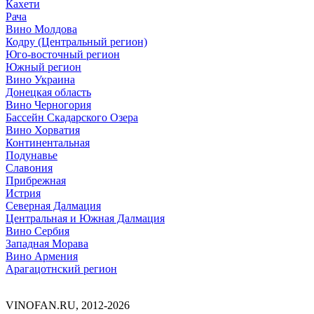
Кахети
Рача
Вино Молдова
Кодру (Центральный регион)
Юго-восточный регион
Южный регион
Вино Украина
Донецкая область
Вино Черногория
Бассейн Скадарского Озера
Вино Хорватия
Континентальная
Подунавье
Славония
Прибрежная
Истрия
Северная Далмация
Центральная и Южная Далмация
Вино Сербия
Западная Морава
Вино Армения
Арагацотнский регион
VINOFAN.RU, 2012-2026