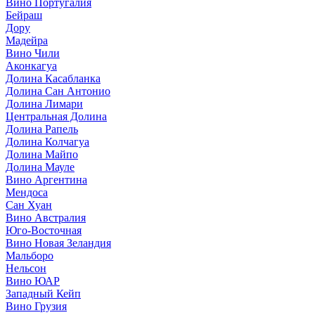
Вино Португалия
Бейраш
Дору
Мадейра
Вино Чили
Аконкагуа
Долина Касабланка
Долина Сан Антонио
Долина Лимари
Центральная Долина
Долина Рапель
Долина Колчагуа
Долина Майпо
Долина Мауле
Вино Аргентина
Мендоса
Сан Хуан
Вино Австралия
Юго-Восточная
Вино Новая Зеландия
Мальборо
Нельсон
Вино ЮАР
Западный Кейп
Вино Грузия