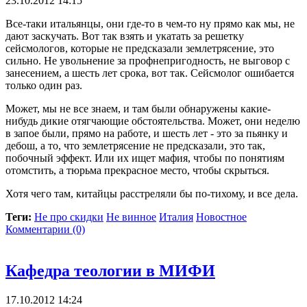
23.10.2012 14:15
Все-таки итальянцы, они где-то в чем-то ну прямо как мы, не
дают заскучать. Вот так взять и укатать за решетку
сейсмологов, которые не предсказали землетрясение, это
сильно. Не увольнение за профнепригодность, не выговор с
занесением, а шесть лет срока, вот так. Сейсмолог ошибается
только один раз.
Может, мы не все знаем, и там были обнаружены какие-
нибудь дикие отягчающие обстоятельства. Может, они неделю
в запое были, прямо на работе, и шесть лет - это за пьянку и
дебош, а то, что землетрясение не предсказали, это так,
побочный эффект. Или их ищет мафия, чтобы по понятиям
отомстить, а тюрьма прекрасное место, чтобы скрыться.
Хотя чего там, китайцы расстреляли бы по-тихому, и все дела.
Теги:
Не про скидки
Не винное
Италия
Новостное
Комментарии (0)
Кафедра теологии в МИФИ
17.10.2012 14:24