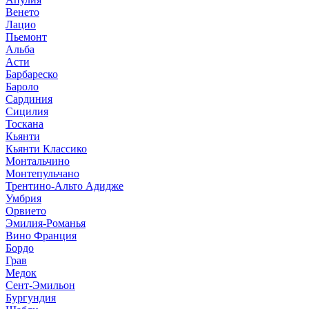
Венето
Лацио
Пьемонт
Альба
Асти
Барбареско
Бароло
Сардиния
Сицилия
Тоскана
Кьянти
Кьянти Классико
Монтальчино
Монтепульчано
Трентино-Альто Адидже
Умбрия
Орвието
Эмилия-Романья
Вино Франция
Бордо
Грав
Медок
Сент-Эмильон
Бургундия