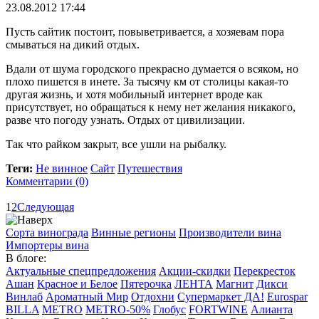
23.08.2012 17:44
Пусть сайтик постоит, повыветривается, а хозяевам пора
смываться на дикий отдых.
Вдали от шума городского прекрасно думается о всяком, но
плохо пишется в инете. За тысячу км от столицы какая-то
другая жизнь, и хотя мобильный интернет вроде как
присутствует, но обращаться к нему нет желания никакого,
разве что погоду узнать. Отдых от цивилизации.
Так что райком закрыт, все ушли на рыбалку.
Теги:
Не винное
Сайт
Путешествия
Комментарии (0)
1
2
Следующая
Сорта винограда
Винные регионы
Производители вина
Импортеры вина
В блоге:
Актуальные спецпредложения
Акции-скидки
Перекресток
Ашан
Красное и Белое
Пятерочка
ЛЕНТА
Магнит
Дикси
Винлаб
Ароматный Мир
Отдохни
Супермаркет ДА!
Eurospar
BILLA
METRO
METRO-50%
Глобус
FORTWINE
Алианта