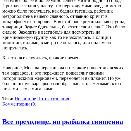
разом все более и более удивляешься жизни родного города.
Проходя сегодня у нас тут по переходу мимо входа в метро
можно было послушать, как бедная тетенька, работник
метрополитена нашего славного, отчаянно кричит в
микрофон что-то вроде: "В вестибюле криминальная группа,
товарищи, будьте бдительны, берегите свои вещи". Это было
сильно. Заходить в вестибюль для посмотреть на
криминальную группу как-то не захотелось. Полиции-
милиции, видимо, в метро не осталось, или она смело
попряталась.
Как это все случилось, в какие времена.
Наверное, Москва переживала и не такие нашествия всяких
там варваров, и это переживет, пошевелит своими
историческими жерновами, перемолет и выплюнет. Но уж
больно нынче варвары разнообразные: кто с метлами, кто с
ножами, кто с мигалками.
Теги:
Не винное
Поток сознания
Комментарии (0)
Все преходяще, но рыбалка священна