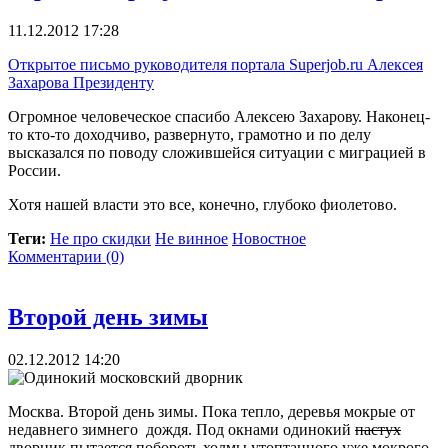
11.12.2012 17:28
Открытое письмо руководителя портала Superjob.ru Алексея
Захарова Президенту
Огромное человеческое спасибо Алексею Захарову. Наконец-
то кто-то доходчиво, развернуто, грамотно и по делу
высказался по поводу сложившейся ситуации с миграцией в
России.
Хотя нашей власти это все, конечно, глубоко фиолетово.
Теги:
Не про скидки
Не винное
Новостное
Комментарии (0)
Второй день зимы
02.12.2012 14:20
Москва. Второй день зимы. Пока тепло, деревья мокрые от
недавнего зимнего дождя. Под окнами одинокий
пастух
дворник пытается побороть холмы утоптанного уже мокрого