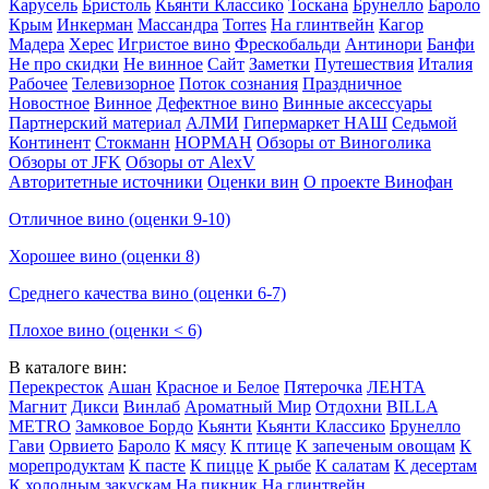
Карусель
Бристоль
Кьянти Классико
Тоскана
Брунелло
Бароло
Крым
Инкерман
Массандра
Torres
На глинтвейн
Кагор
Мадера
Херес
Игристое вино
Фрескобальди
Антинори
Банфи
Не про скидки
Не винное
Сайт
Заметки
Путешествия
Италия
Рабочее
Телевизорное
Поток сознания
Праздничное
Новостное
Винное
Дефектное вино
Винные аксессуары
Партнерский материал
АЛМИ
Гипермаркет НАШ
Седьмой
Континент
Стокманн
НОРМАН
Обзоры от Виноголика
Обзоры от JFK
Обзоры от AlexV
Авторитетные источники
Оценки вин
О проекте Винофан
Отличное вино (оценки 9-10)
Хорошее вино (оценки 8)
Среднего качества вино (оценки 6-7)
Плохое вино (оценки < 6)
В каталоге вин:
Перекресток
Ашан
Красное и Белое
Пятерочка
ЛЕНТА
Магнит
Дикси
Винлаб
Ароматный Мир
Отдохни
BILLA
METRO
Замковое Бордо
Кьянти
Кьянти Классико
Брунелло
Гави
Орвието
Бароло
К мясу
К птице
К запеченым овощам
К
морепродуктам
К пасте
К пицце
К рыбе
К салатам
К десертам
К холодным закускам
На пикник
На глинтвейн