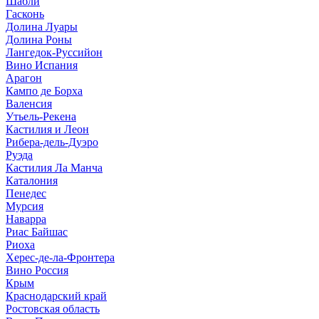
Шабли
Гасконь
Долина Луары
Долина Роны
Лангедок-Руссийон
Вино Испания
Арагон
Кампо де Борха
Валенсия
Утьель-Рекена
Кастилия и Леон
Рибера-дель-Дуэро
Руэда
Кастилия Ла Манча
Каталония
Пенедес
Мурсия
Наварра
Риас Байшас
Риоха
Херес-де-ла-Фронтера
Вино Россия
Крым
Краснодарский край
Ростовская область