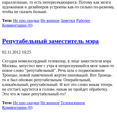
параллельные, то есть непересекающиеся. Потому как мозги
художников и дизайнеров устроены как-то сильно по-разному,
чтобы не сказать больше.
Теги:
Не про скидки
Не винное
Заметки
Рабочее
Комментарии (0)
Репутабельный заместитель мэра
02.11.2012 10:25
Сегодня немилосердный телевизор, в лице заместителя мэра
Москвы, запустил мне с утра в непроснувшийся мозг какое-то
новое слово "репутабельный". Речь шла о подмосковном
Троицке, новой намеченной жертве инноваций. Вот Троицк-
то и был обозван репутабельным. Операбельный,
кликабельный, репутабельный. И вот это слово никак теперь
не отстает, крутится в голове, никак не пройдет обработку.
Это что ж такое репутабельный-то?
Теги:
Не про скидки
Не винное
Телевизорное
Комментарии (0)