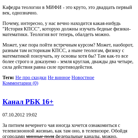
Кафедра теологии в МИФИ - это круто, это двадцать первый
век, однозначно.
Почему, интересно, у нас вечно находится какая-нибудь
"История КПСС", которую должны изучать бедные физики-
математики. Теология вот теперь, обалдеть можно.
Может, уже пора пойти встречным курсом? Может, наоборот,
разным там историкам КПСС, а ныне теологам, физику с
математикой поизучать, ну основы хотя бы? Там как-то все
более строго и доказуемо - земля круглая, дважды два четыре,
сила действия равна силе противодейстия.
Теги:
Не про скидки
Не винное
Новостное
Комментарии (0)
Канал РБК 16+
07.10.2012 19:02
За питием вечернего чая иногда хочется ознакомиться с
телевизионной жизнью, как там оно, в телевизоре. Обойдя
огородами
минные поля
федеральные каналы, можно,