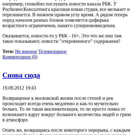
например, спокойно послушать новости канала РБК. У
РосбизнесКонсалтинга красивая новая студия, все мелькает и
переливается. В нижнем правом углу время. А рядом теперь
перед началом разных блоков появляется цифирька
возрастного ограничения, нашего супернововведения.
Оказывается, новости-то у РБК - 16+. Это что же они там
такое показывают, новости "откровенного" содержания?
Теги:
Не винное
Телевизорное
Комментарии (0)
Снова сюда
19.09.2012 19:43
Возвращение к московской жизни после степей и рек
происходит всегда очень медленно и как-то мучительно
больно. То ли такая акклиматизация, то ли просто ломка от
возникшего вдруг вокруг большого количества людей и грязи
в атмосфэре.
Опять же, возвращаясь после некоторого перерыва, с каждым