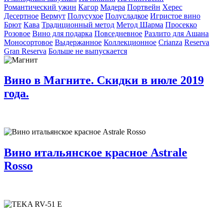
Романтический ужин
Кагор
Мадера
Портвейн
Херес
Десертное
Вермут
Полусухое
Полусладкое
Игристое вино
Брют
Кава
Традиционный метод
Метод Шарма
Просекко
Розовое
Вино для подарка
Повседневное
Разлито для Ашана
Моносортовое
Выдержанное
Коллекционное
Crianza
Reserva
Gran Reserva
Больше не выпускается
Вино в Магните. Скидки в июле 2019
года.
Вино итальянское красное Astrale
Rosso