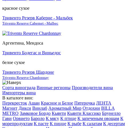
красное сухое
Тривенто Резерв Каберне - Мальбек
Trivento Reserve Cabernet - Malbec
Аргентина, Мендоса
Тривенто Бодегас и Виньедос
белое сухое
Тривенто Резерв Шардоне
Trivento Reserve Chardonnay
Сорта винограда
Винные регионы
Производители вина
Импортеры вина
В каталоге вин:
Перекресток
Ашан
Красное и Белое
Пятерочка
ЛЕНТА
Магнит
Дикси
Винлаб
Ароматный Мир
Отдохни
BILLA
METRO
Замковое Бордо
Кьянти
Кьянти Классико
Брунелло
Гави
Орвието
Бароло
К мясу
К птице
К запеченым овощам
К
морепродуктам
К пасте
К пицце
К рыбе
К салатам
К десертам