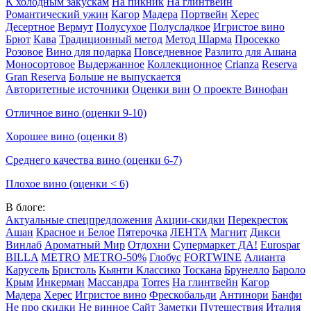
К холодным закускам
На пикник
На глинтвейн
Романтический ужин
Кагор
Мадера
Портвейн
Херес
Десертное
Вермут
Полусухое
Полусладкое
Игристое вино
Брют
Кава
Традиционный метод
Метод Шарма
Просекко
Розовое
Вино для подарка
Повседневное
Разлито для Ашана
Моносортовое
Выдержанное
Коллекционное
Crianza
Reserva
Gran Reserva
Больше не выпускается
Авторитетные источники
Оценки вин
О проекте Винофан
Отличное вино (оценки 9-10)
Хорошее вино (оценки 8)
Среднего качества вино (оценки 6-7)
Плохое вино (оценки < 6)
В блоге:
Актуальные спецпредложения
Акции-скидки
Перекресток
Ашан
Красное и Белое
Пятерочка
ЛЕНТА
Магнит
Дикси
Винлаб
Ароматный Мир
Отдохни
Супермаркет ДА!
Eurospar
BILLA
METRO
METRO-50%
Глобус
FORTWINE
Алианта
Карусель
Бристоль
Кьянти Классико
Тоскана
Брунелло
Бароло
Крым
Инкерман
Массандра
Torres
На глинтвейн
Кагор
Мадера
Херес
Игристое вино
Фрескобальди
Антинори
Банфи
Не про скидки
Не винное
Сайт
Заметки
Путешествия
Италия