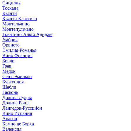
Сицилия
Тоскана
Кьянти
Кьянти Классико
Монтальчино
Монтепульчано
Трентино-Альто Адидже
Умбрия
Орвието
Эмилия-Романья
Вино Франция
Бордо
Грав
Медок
Сент-Эмильон
Бургундия
Шабли
Гасконь
Долина Луары
Долина Роны
Лангедок-Руссийон
Вино Испания
Арагон
Кампо де Борха
Валенсия