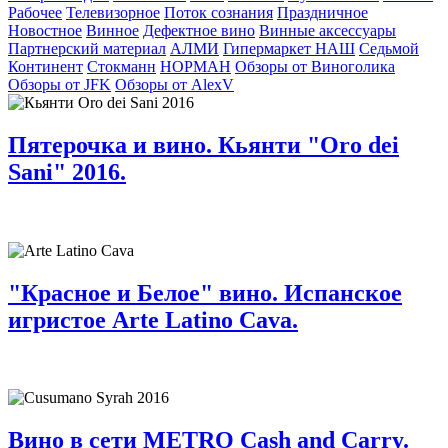
Рабочее
Телевизорное
Поток сознания
Праздничное
Новостное
Винное
Дефектное вино
Винные аксессуары
Партнерский материал
АЛМИ
Гипермаркет НАШ
Седьмой
Континент
Стокманн
НОРМАН
Обзоры от Виноголика
Обзоры от JFK
Обзоры от AlexV
Пятерочка и вино. Кьянти "Oro dei
Sani" 2016.
"Красное и Белое" вино. Испанское
игристое Arte Latino Cava.
Вино в сети METRO Cash and Carry.