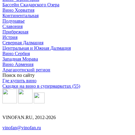
Бассейн Скадарского Озера
Вино Хорватия
Континентальная
Подунавье
Славония
Прибрежная
Истрия
Северная Далмация
Центральная и Южная Далмация
Вино Сербия
Западная Морава
Вино Армения
Арагацотнский регион
Поиск по сайту
Где купить вино
Скидки на вино в супермаркетах (55)
VINOFAN.RU, 2012-2026
vinofan@vinofan.ru