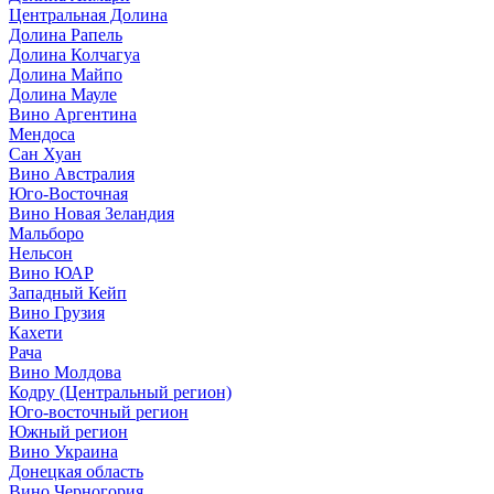
Центральная Долина
Долина Рапель
Долина Колчагуа
Долина Майпо
Долина Мауле
Вино Аргентина
Мендоса
Сан Хуан
Вино Австралия
Юго-Восточная
Вино Новая Зеландия
Мальборо
Нельсон
Вино ЮАР
Западный Кейп
Вино Грузия
Кахети
Рача
Вино Молдова
Кодру (Центральный регион)
Юго-восточный регион
Южный регион
Вино Украина
Донецкая область
Вино Черногория