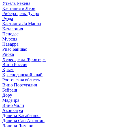
Утьель-Рекена
Кастилия и Леон
Рибера-дель-Дуэро
Руэда
Кастилия Ла Манча
Каталония
Пенедес
Мурсия
Наварра
Риас Байшас
Риоха
Херес-де-ла-Фронтера
Вино Россия
Крым
Краснодарский край
Ростовская область
Вино Португалия
Бейраш
Дору
Мадейра
Вино Чили
Аконкагуа
Долина Касабланка
Долина Сан Антонио
Долина Лимари