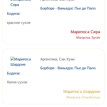
Борборе - Виньедос Пье де Пало
Бодегас
красное сухое
Марипоса Сира
Mariposa Syrah
Аргентина, Сан Хуан
Борборе - Виньедос Пье де Пало
Бодегас
белое сухое
Марипоса Шардоне
Mariposa Chardonnay