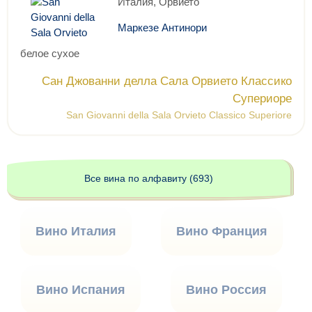
Италия, Орвието
Маркезе Антинори
белое сухое
Сан Джованни делла Сала Орвието Классико
Супериоре
San Giovanni della Sala Orvieto Classico Superiore
Все вина по алфавиту (693)
Вино Италия
Вино Франция
Вино Испания
Вино Россия