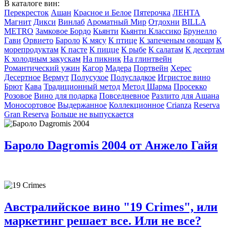
В каталоге вин:
Перекресток
Ашан
Красное и Белое
Пятерочка
ЛЕНТА
Магнит
Дикси
Винлаб
Ароматный Мир
Отдохни
BILLA
METRO
Замковое Бордо
Кьянти
Кьянти Классико
Брунелло
Гави
Орвието
Бароло
К мясу
К птице
К запеченым овощам
К
морепродуктам
К пасте
К пицце
К рыбе
К салатам
К десертам
К холодным закускам
На пикник
На глинтвейн
Романтический ужин
Кагор
Мадера
Портвейн
Херес
Десертное
Вермут
Полусухое
Полусладкое
Игристое вино
Брют
Кава
Традиционный метод
Метод Шарма
Просекко
Розовое
Вино для подарка
Повседневное
Разлито для Ашана
Моносортовое
Выдержанное
Коллекционное
Crianza
Reserva
Gran Reserva
Больше не выпускается
Бароло Dagromis 2004 от Анжело Гайя
Австралийское вино "19 Crimes", или
маркетинг решает все. Или не все?