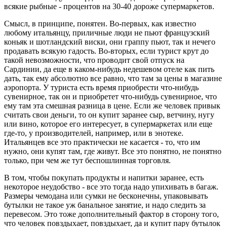
всякие рыбные - процентов на 30-40 дороже супермаркетов.
Смысл, в принципе, понятен. Во-первых, как известно
любому итальянцу, приличные люди не пьют французский
коньяк и шотландский виски, они граппу пьют, так и нечего
продавать всякую гадость. Во-вторых, если турист крут до
такой невозможности, что проводит свой отпуск на
Сардинии, да еще в каком-нибудь недешевом отеле как пить
дать, так ему абсолютно все равно, что там за цены в магазине
аэропорта. У туриста есть время приобрести что-нибудь
сувенирное, так он и приобретет что-нибудь сувенирное, что
ему там эта смешная разница в цене. Если же человек привык
считать свои деньги, то он купит заранее сыр, ветчину, нугу
или вино, которое его интересует, в супермаркетах или еще
где-то, у производителей, например, или в энотеке.
Итальянцев все это практически не касается - то, что им
нужно, они купят там, где живут. Все это понятно, не понятно
только, при чем же тут беспошлинная торговля.
В том, чтобы покупать продукты и напитки заранее, есть
некоторое неудобство - все это тогда надо упихивать в багаж.
Размеры чемодана или сумки не бесконечны, упаковывать
бутылки не такое уж банальное занятие, и надо следить за
перевесом. Это тоже дополнительный фактор в сторону того,
что человек повздыхает, повздыхает, да и купит пару бутылок