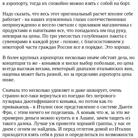
в аэропорту, тогда их спокойно можно взять с собой на борт.
Надо сказать, что весь этот оригинальный расчет вполне себе
работает - на наших изумленных глазах соотечественники
непринужденно и весело сметали с прилавков магазинчика с
продуктами и напитками все, что попадалось им под руку,
невзирая на цены. По три увесистых голубеньких пакета с
сувенирами в каждой руке - похоже, с благосостоянием у
некоторой части граждан России все в порядке. Это хорошо.
В более крупных аэропортах несколько иначе обстоят дела, но
концепция та же - коньяков и виски выбор побольше, но цена
всегда высокая весьма, некоторый диапазон итальянских вин,
наценка может быть разной, но за пределами аэропорта цена
ниже.
Сначала это несколько удивляет и даже шокирует, очень
странно все-таки вернуться из поездки без литрового
пузырька дьютифришного коньяка, но потом как-то
привыкаешь - в Италии свое представление о системе Дьюти
Фри, с этим ничего не поделаешь. А коньяк что ж, за эти же
примерно деньги можно купить и в Ашане, зачем тащить из
такого далека. Лучше уж привезти хорошей граппы, у нас ее
днем с огнем не найдешь. И перед отлетом домой из Италии
приходится взять себя в руки и определиться по возможности