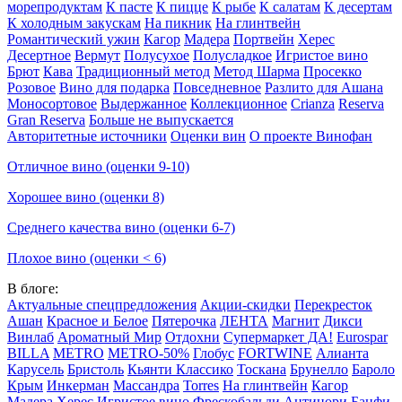
морепродуктам
К пасте
К пицце
К рыбе
К салатам
К десертам
К холодным закускам
На пикник
На глинтвейн
Романтический ужин
Кагор
Мадера
Портвейн
Херес
Десертное
Вермут
Полусухое
Полусладкое
Игристое вино
Брют
Кава
Традиционный метод
Метод Шарма
Просекко
Розовое
Вино для подарка
Повседневное
Разлито для Ашана
Моносортовое
Выдержанное
Коллекционное
Crianza
Reserva
Gran Reserva
Больше не выпускается
Авторитетные источники
Оценки вин
О проекте Винофан
Отличное вино (оценки 9-10)
Хорошее вино (оценки 8)
Среднего качества вино (оценки 6-7)
Плохое вино (оценки < 6)
В блоге:
Актуальные спецпредложения
Акции-скидки
Перекресток
Ашан
Красное и Белое
Пятерочка
ЛЕНТА
Магнит
Дикси
Винлаб
Ароматный Мир
Отдохни
Супермаркет ДА!
Eurospar
BILLA
METRO
METRO-50%
Глобус
FORTWINE
Алианта
Карусель
Бристоль
Кьянти Классико
Тоскана
Брунелло
Бароло
Крым
Инкерман
Массандра
Torres
На глинтвейн
Кагор
Мадера
Херес
Игристое вино
Фрескобальди
Антинори
Банфи