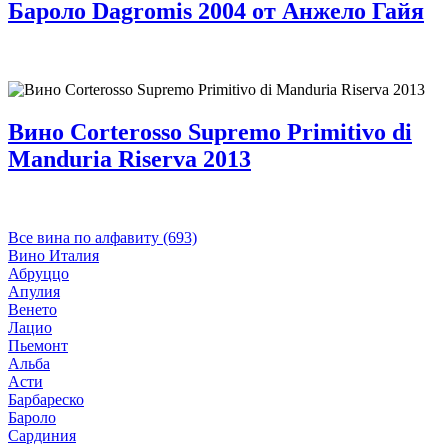
Бароло Dagromis 2004 от Анжело Гайя
Вино Corterosso Supremo Primitivo di
Manduria Riserva 2013
Все вина по алфавиту (693)
Вино Италия
Абруццо
Апулия
Венето
Лацио
Пьемонт
Альба
Асти
Барбареско
Бароло
Сардиния