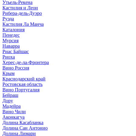
Утьель-Рекена
Кастилия и Леон
Рибера-дель-Дуэро
Руэда
Кастилия Ла Манча
Каталония
Пенедес
Мурсия
Наварра
Риас Байшас
Риоха
Херес-де-ла-Фронтера
Вино Россия
Крым
Краснодарский край
Ростовская область
Вино Португалия
Бейраш
Дору
Мадейра
Вино Чили
Аконкагуа
Долина Касабланка
Долина Сан Антонио
Долина Лимари