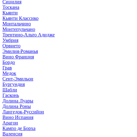
Сицилия
Тоскана
Кьянти
Кьянти Классико
Монтальчино
Монтепульчано
Трентино-Альто Адидже
Умбрия
Орвието
Эмилия-Романья
Вино Франция
Бордо
Грав
Медок
Сент-Эмильон
Бургундия
Шабли
Гасконь
Долина Луары
Долина Роны
Лангедок-Руссийон
Вино Испания
Арагон
Кампо де Борха
Валенсия