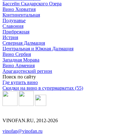
Бассейн Скадарского Озера
Вино Хорватия
Континентальная
Подунавье
Славония
Прибрежная
Истрия
Северная Далмация
Центральная и Южная Далмация
Вино Сербия
Западная Морава
Вино Армения
Арагацотнский регион
Поиск по сайту
Где купить вино
Скидки на вино в супермаркетах (55)
VINOFAN.RU, 2012-2026
vinofan@vinofan.ru