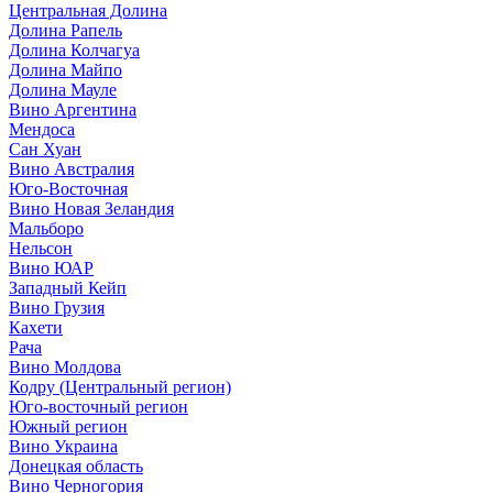
Центральная Долина
Долина Рапель
Долина Колчагуа
Долина Майпо
Долина Мауле
Вино Аргентина
Мендоса
Сан Хуан
Вино Австралия
Юго-Восточная
Вино Новая Зеландия
Мальборо
Нельсон
Вино ЮАР
Западный Кейп
Вино Грузия
Кахети
Рача
Вино Молдова
Кодру (Центральный регион)
Юго-восточный регион
Южный регион
Вино Украина
Донецкая область
Вино Черногория