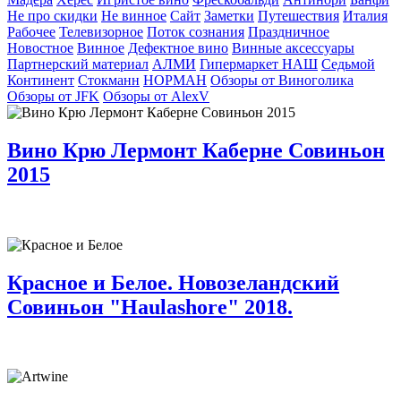
Не про скидки
Не винное
Сайт
Заметки
Путешествия
Италия
Рабочее
Телевизорное
Поток сознания
Праздничное
Новостное
Винное
Дефектное вино
Винные аксессуары
Партнерский материал
АЛМИ
Гипермаркет НАШ
Седьмой
Континент
Стокманн
НОРМАН
Обзоры от Виноголика
Обзоры от JFK
Обзоры от AlexV
Вино Крю Лермонт Каберне Совиньон
2015
Красное и Белое. Новозеландский
Совиньон "Haulashore" 2018.