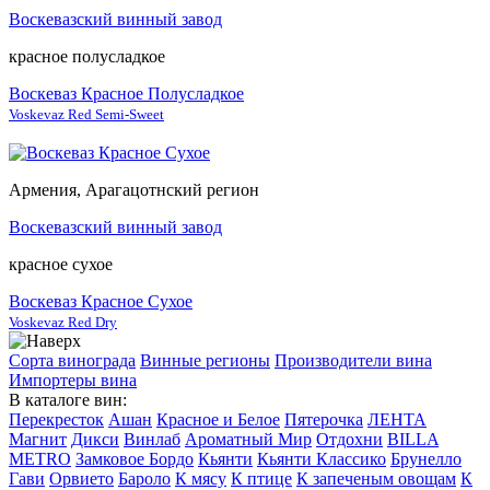
Воскевазский винный завод
красное полусладкое
Воскеваз Красное Полусладкое
Voskevaz Red Semi-Sweet
Армения, Арагацотнский регион
Воскевазский винный завод
красное сухое
Воскеваз Красное Сухое
Voskevaz Red Dry
Сорта винограда
Винные регионы
Производители вина
Импортеры вина
В каталоге вин:
Перекресток
Ашан
Красное и Белое
Пятерочка
ЛЕНТА
Магнит
Дикси
Винлаб
Ароматный Мир
Отдохни
BILLA
METRO
Замковое Бордо
Кьянти
Кьянти Классико
Брунелло
Гави
Орвието
Бароло
К мясу
К птице
К запеченым овощам
К