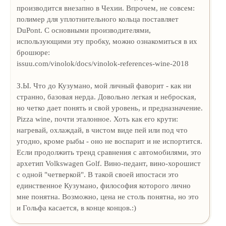
производится внезапно в Чехии. Впрочем, не совсем:
полимер для уплотнительного кольца поставляет
DuPont. С основными производителями,
использующими эту пробку, можно ознакомиться в их
брошюре:
issuu.com/vinolok/docs/vinolok-references-wine-2018
З.Ы. Что до Кузумано, мой личный фаворит - как ни
странно, базовая нерда. Довольно легкая и неброская,
но четко дает понять и свой уровень, и предназначение.
Pizza wine, почти эталонное. Хоть как его крути:
нагревай, охлаждай, в чистом виде пей или под что
угодно, кроме рыбы - оно не воспарит и не испортится.
Если продолжить тренд сравнения с автомобилями, это
архетип Volkswagen Golf. Вино-педант, вино-хорошист
с одной "четверкой". В такой своей ипостаси это
единственное Кузумано, философия которого лично
мне понятна. Возможно, цена не столь понятна, но это
и Гольфа касается, в конце концов.:)