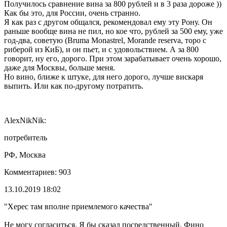
Получилось сравнение вина за 800 рублей и в 3 раза дороже ))
Как бы это, для России, очень странно.
Я как раз с другом общался, рекомендовал ему эту Рону. Он
раньше вообще вина не пил, но кое что, рублей за 500 ему, уже
год-два, советую (Bruma Monastrel, Morande reserva, торо с
риберой из КиБ), и он пьет, и с удовольствием. А за 800
говорит, ну его, дорого. При этом зарабатывает очень хорошо,
даже для Москвы, больше меня.
Но вино, ближе к штуке, для него дорого, лучше вискаря
выпить. Или как по-другому потратить.
AlexNikNik:
потребитель
РФ, Москва
Комментариев: 903
13.10.2019 18:02
"Херес там вполне приемлемого качества"
Не могу согласиться. Я бы сказал посредственный. Фино