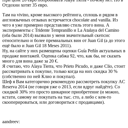
Отдохни хотят 35 евро.
Там на vivino, кроме высокого рейтинга, сплошь и рядом в
англоязычных отзывах встречается chocolate and vanilla. Из
чего я уже примерно представляю стиль этого вина. А
эксперименты с Tridente Tempranillo и La Atalaya del Camino
(оба были 2014) вызвали у меня значительный скепсис
относительно и более премиальных вин от Juan Gil (а до этого
ещё было и Juan Gil 18 Meses 2011).
Ну, на сайте у них размещены оценки Guía Peñín актуальных в
продаже винтажей. Оценка сабжа 92, что, как бы, не сказать
много для вина даже за 20 €.
Я считаю, что Alaya Tierra, что Prieto Picudo, и даже Clio, стоит
рассматривать к покупке, только когда на них скидка 30 %
(собственно по ней Клио и покупал).
Шеф я Вам категорично рекомендую рассмотреть покупку AC
Reserva 2014 (не говоря уже о 2013, если вдруг найдёте). Со
скидкой 30% это просто шикарное приобретение (и можно,
кстати, самому не покупать на тыс. сто, а либо с кем-то
скооперироваться, или договориться с продавцами).
aandreev: