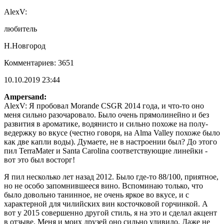
AlexV:
любитель
Н.Новгород
Комментариев: 3651
10.10.2019 23:44
Ampersand:
AlexV: Я пробовал Morande CSGR 2014 года, и что-то оно
меня сильно разочаровало. Было очень прямолинейно и без
развития в ароматике, водянисто и сильно похоже на полу-
ведержку во вкусе (честно говоря, на Alma Valley похоже было
как две капли воды). Думаете, не в настроении был? До этого
пил TerraMater и Santa Carolina соответствующие линейки -
вот это был восторг!
Я пил несколько лет назад 2012. Было где-то 88/100, приятное,
но не особо запомнившееся вино. Вспоминаю только, что
было довольно танинное, не очень яркое во вкусе, и с
характерной для чилийских вин косточковой горчинкой. А
вот у 2015 совершенно другой стиль, я на это и сделал акцент
в отзыве. Меня и моих друзей оно сильно удивило. Даже не