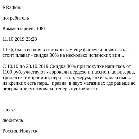
RRadion:
потребитель
Комментариев: 1081
11.10.2019 23:28
Шеф, был сегодня в отдохни там еще фишечка появилась...
стоит плакат - скидка 30% на несколько испанских вин...
С 10.10 по 23.10.2019 Скидка 30% при покупке напитков от
1100 руб. участвуют - аррокали вердехо и пассион, ас ризерва,
триденте темпранийо, перо гатон, мерум, анхель, максимо...
из крепких есть пара... правда, в двух магазинах где раньше ас
резерва присутствовала, теперь пустое место...
streez:
любитель
Россия, Иркутск