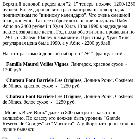
Верхний ценовой предел для "2+1" теперь, похоже, 1200-1250
рублей. Более дорогие вина распланированы для продаж
подписчикам по "винному календарю". Что очень смешной
план, конечно. Так все и бросились нынче покупать Шайя
Абис по 2400 рублей и Хуан Хиль 18 за 1990 в надежде на
некие возвратные кегли. Год назад оба эти вина продавали по
"2+1", с Chateau Plantey в компании. При этом у Хуан Хиля
регулярная цена была 1990, а у Абис - 2200 рублей.
На этот раз самый дорогой набор по "2+1" французский -
Famille Maurel Veilles Vignes
, Лангедок, красное сухое -
1200 руб.
Chateau Font Barriele Les Origines
, Долина Роны, Costieres
de Nimes, красное сухое - 1250 руб.
Chateau Font Barriele Les Origines
, Долина Роны, Costieres
de Nimes, белое сухое - 1250 руб.
"Морель Вьей Винь" даже за 800 смотрится как-то не
волшебно. По классу это должен быть уровень "Grande
Reserve de Georges" из "Магнита". А у Жоржа-то цены сильно
лучше бывают.