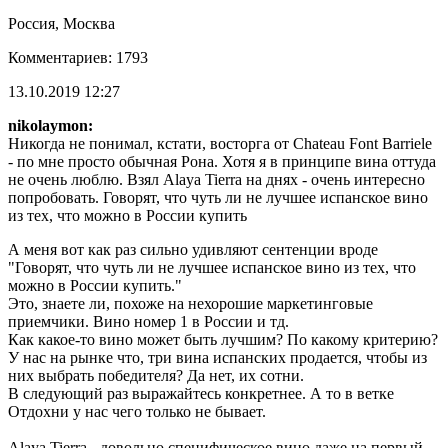
Россия, Москва
Комментариев: 1793
13.10.2019 12:27
nikolaymon:
Никогда не понимал, кстати, восторга от Chateau Font Barriele
- по мне просто обычная Рона. Хотя я в принципе вина оттуда
не очень люблю. Взял Alaya Tierra на днях - очень интересно
попробовать. Говорят, что чуть ли не лучшее испанское вино
из тех, что можно в России купить
А меня вот как раз сильно удивляют сентенции вроде
"Говорят, что чуть ли не лучшее испанское вино из тех, что
можно в России купить."
Это, знаете ли, похоже на нехорошие маркетинговые
приемчики. Вино номер 1 в России и тд.
Как какое-то вино может быть лучшим? По какому критерию?
У нас на рынке что, три вина испанских продается, чтобы из
них выбрать победителя? Да нет, их сотни.
В следующий раз выражайтесь конкретнее. А то в ветке
Отдохни у нас чего только не бывает.
Alaya Tierra - довольно специфическое вино даже на первый