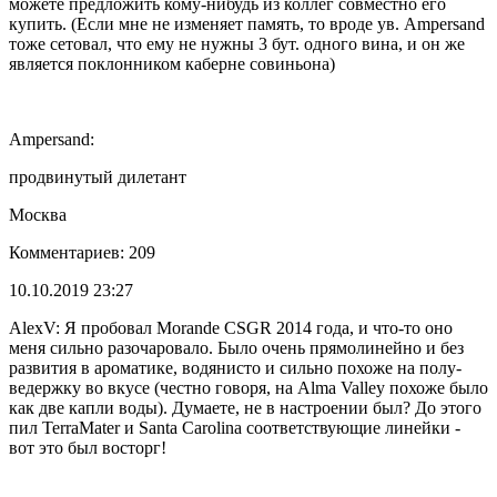
можете предложить кому-нибудь из коллег совместно его
купить. (Если мне не изменяет память, то вроде ув. Ampersand
тоже сетовал, что ему не нужны 3 бут. одного вина, и он же
является поклонником каберне совиньона)
Ampersand:
продвинутый дилетант
Москва
Комментариев: 209
10.10.2019 23:27
AlexV: Я пробовал Morande CSGR 2014 года, и что-то оно
меня сильно разочаровало. Было очень прямолинейно и без
развития в ароматике, водянисто и сильно похоже на полу-
ведержку во вкусе (честно говоря, на Alma Valley похоже было
как две капли воды). Думаете, не в настроении был? До этого
пил TerraMater и Santa Carolina соответствующие линейки -
вот это был восторг!