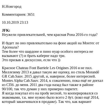
Н.Новгород
Комментариев: 3651
10.10.2019 23:13
JFK:
Неужели привлекательней, чем красная Рона 2016-го года?
И будет ли оно привлекательно на фоне акций на Монтес от
Арсенала?
Тем более что шардоне и пино нуар особого интереса не
вызывают (?) и брать каберне надо три.
Это призыв к дискуссии, если что ))
Красное Chateau Font Barriele Les Origines 2016 я не пил.
Миллезиму 2013 я давал такую же оценку, но стиль Morandé
GR Cab.Sauv. 2015 другой, и, наверное, более интересней.
Montes Alpha Cab.Sauv. 2014, к сожалению, пока ещё не доехал
из СПб. до меня. 2011 два года назад был также в районе
90/100, так что думаю у них примерно паритет.
Я когда покупал его на пробу весной, то кооперировался со
знакомыми, т.к. мне нужно было всего 2 бут. (взял ещё 2014,
который заканчивался в продаже). Так что, как вариант