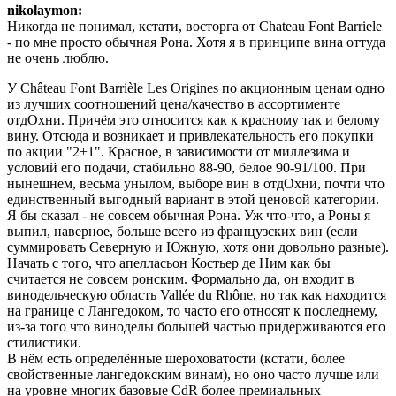
nikolaymon:
Никогда не понимал, кстати, восторга от Chateau Font Barriele
- по мне просто обычная Рона. Хотя я в принципе вина оттуда
не очень люблю.
У Château Font Barrièle Les Origines по акционным ценам одно
из лучших соотношений цена/качество в ассортименте
отдОхни. Причём это относится как к красному так и белому
вину. Отсюда и возникает и привлекательность его покупки
по акции "2+1". Красное, в зависимости от миллезима и
условий его подачи, стабильно 88-90, белое 90-91/100. При
нынешнем, весьма унылом, выборе вин в отдОхни, почти что
единственный выгодный вариант в этой ценовой категории.
Я бы сказал - не совсем обычная Рона. Уж что-что, а Роны я
выпил, наверное, больше всего из французских вин (если
суммировать Северную и Южную, хотя они довольно разные).
Начать с того, что апелласьон Костьер де Ним как бы
считается не совсем ронским. Формально да, он входит в
винодельческую область Vallée du Rhône, но так как находится
на границе с Лангедоком, то часто его относят к последнему,
из-за того что виноделы большей частью придерживаются его
стилистики.
В нём есть определённые шероховатости (кстати, более
свойственные лангедокским винам), но оно часто лучше или
на уровне многих базовые CdR более премиальных