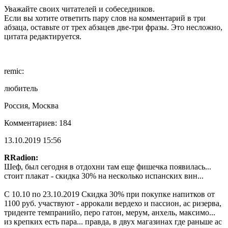
Уважайте своих читателей и собеседников.
Если вы хотите ответить пару слов на комментарий в три
абзаца, оставьте от трех абзацев две-три фразы. Это несложно,
цитата редактируется.
remic:
любитель
Россия, Москва
Комментариев: 184
13.10.2019 15:56
RRadion:
Шеф, был сегодня в отдохни там еще фишечка появилась...
стоит плакат - скидка 30% на несколько испанских вин...
С 10.10 по 23.10.2019 Скидка 30% при покупке напитков от
1100 руб. участвуют - аррокали вердехо и пассион, ас ризерва,
триденте темпранийо, перо гатон, мерум, анхель, максимо...
из крепких есть пара... правда, в двух магазинах где раньше ас