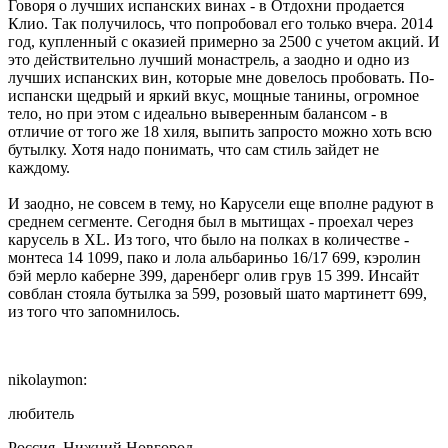
Говоря о лучших испанских винах - в Отдохни продается
Клио. Так получилось, что попробовал его только вчера. 2014
год, купленный с оказией примерно за 2500 с учетом акций. И
это действительно лучший монастрель, а заодно и одно из
лучших испанских вин, которые мне довелось пробовать. По-
испански щедрый и яркий вкус, мощные танины, огромное
тело, но при этом с идеально выверенным балансом - в
отличие от того же 18 хиля, выпить запросто можно хоть всю
бутылку. Хотя надо понимать, что сам стиль зайдет не
каждому.
И заодно, не совсем в тему, но Карусели еще вполне радуют в
среднем сегменте. Сегодня был в мытищах - проехал через
карусель в XL. Из того, что было на полках в количестве -
монтеса 14 1099, пако и лола альбариньо 16/17 699, кэролин
бэй мерло каберне 399, даренберг олив грув 15 399. Инсайт
совблан стояла бутылка за 599, розовый шато мартинетт 699,
из того что запомнилось.
nikolaymon:
любитель
Россия, Нижний Новгород