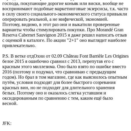
господа, покупающие дорогие коньяк или виски, вообще не
воспринимают подобные маркетинговые экзерсисы, т.к. часто
в силу своего социального-экономического статуса привыкли
оперировать реальной, а не мифической, экономией.
Поэтому, видимо, в этот раз они и выкатили проверенные
варианты чтобы стимулировать покупки. Про Morandé Gran
Reserva Cabernet Sauvignon 2015 я даже решил написать отзыв
с оценкой в каталоге. По акции "2+1" оно выглядит наиболее
привлекательно.
P.S. В ветке отдОхни от 02.09 Château Font Barrièle Les Origines
белое 2015 я ошибочно сравнил с 2013, перепутав его с
красным этого миллезима. Оно было взято по ошибке вместо
2016 (поэтому и подумал, что сравниваю с предыдущим
годом). Но брал в том магазине, где как выяснилось опытным
путём, условия подходят для более быстрого созревания
красных вин, но не подходят для длительного хранения
белых. Поэтому оно и оказалось слегка уставшим и
оксидированным по сравнению с тем, каким ещё было
весной.
JFK: