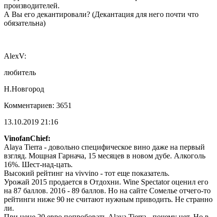
производителей.
А Вы его декантировали? (Декантация для него почти что
обязательна)
AlexV:
любитель
Н.Новгород
Комментариев: 3651
13.10.2019 21:16
VinofanChief:
Alaya Tierra - довольно специфическое вино даже на первый
взгляд. Мощная Гарнача, 15 месяцев в новом дубе. Алкоголь
16%. Шест-над-цать.
Высокий рейтинг на vivvino - тот еще показатель.
Урожай 2015 продается в Отдохни. Wine Spectator оценил его
на 87 баллов. 2016 - 89 баллов. Но на сайте Сомелье отчего-то
рейтинги ниже 90 не считают нужным приводить. Не странно
ли.
При цене 20 евро попробовать Alaya Tierra - почему нет. Но в