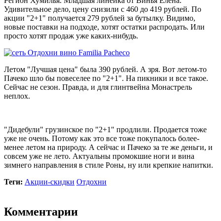
Регион Хумилья. Младшая линейка от Винья Елена.
Удивительное дело, цену снизили с 460 до 419 рублей. По
акции "2+1" получается 279 рублей за бутылку. Видимо,
новые поставки на подходе, хотят остатки распродать. Или
просто хотят продаж уже каких-нибудь.
Летом "Лучшая цена" была 390 рублей. А зря. Вот летом-то
Пачеко шло бы повеселее по "2+1". На пикники и все такое.
Сейчас не сезон. Правда, и для глинтвейна Монастрель
неплох.
"Дидебули" грузинское по "2+1" продлили. Продается тоже
уже не очень. Потому как это все тоже покупалось более-
менее летом на природу. А сейчас и Пачеко за те же деньги, и
совсем уже не лето. Актуальны промокшие ноги и вина
зимнего направления в стиле Роны, ну или крепкие напитки.
Теги:
Акции-скидки
Отдохни
Комментарии