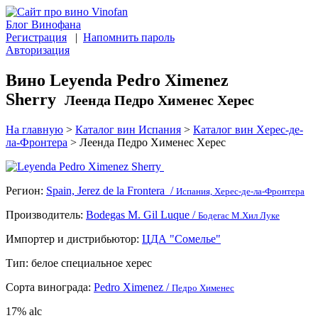
Блог Винофана
Регистрация
|
Напомнить пароль
Авторизация
Вино Leyenda Pedro Ximenez
Sherry
Леенда Педро Хименес Херес
На главную
>
Каталог вин Испания
>
Каталог вин Херес-де-
ла-Фронтера
>
Леенда Педро Хименес Херес
Регион:
Spain, Jerez de la Frontera /
Испания, Херес-де-ла-Фронтера
Производитель:
Bodegas M. Gil Luque /
Бодегас М.Хил Луке
Импортер и дистрибьютор:
ЦДА "Сомелье"
Тип:
белое специальное херес
Сорта винограда:
Pedro Ximenez /
Педро Хименес
17% alc