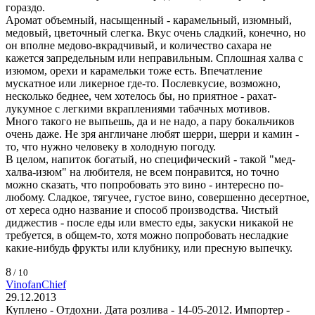
гораздо.
Аромат объемный, насыщенный - карамельный, изюмный,
медовый, цветочный слегка. Вкус очень сладкий, конечно, но
он вполне медово-вкрадчивый, и количество сахара не
кажется запредельным или неправильным. Сплошная халва с
изюмом, орехи и карамельки тоже есть. Впечатление
мускатное или ликерное где-то. Послевкусие, возможно,
несколько беднее, чем хотелось бы, но приятное - рахат-
лукумное с легкими вкраплениями табачных мотивов.
Много такого не выпьешь, да и не надо, а пару бокальчиков
очень даже. Не зря англичане любят шерри, шерри и камин -
то, что нужно человеку в холодную погоду.
В целом, напиток богатый, но специфический - такой "мед-
халва-изюм" на любителя, не всем понравится, но точно
можно сказать, что попробовать это вино - интересно по-
любому. Сладкое, тягучее, густое вино, совершенно десертное,
от хереса одно название и способ производства. Чистый
диджестив - после еды или вместо еды, закуски никакой не
требуется, в общем-то, хотя можно попробовать несладкие
какие-нибудь фрукты или клубнику, или пресную выпечку.
8
/ 10
VinofanChief
29.12.2013
Куплено - Отдохни. Дата розлива - 14-05-2012. Импортер -