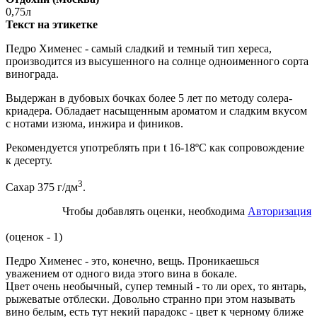
0,75л
Текст на этикетке
Педро Хименес - самый сладкий и темный тип хереса,
производится из высушенного на солнце одноименного сорта
винограда.
Выдержан в дубовых бочках более 5 лет по методу солера-
криадера. Обладает насыщенным ароматом и сладким вкусом
с нотами изюма, инжира и фиников.
Рекомендуется употреблять при t 16-18ºC как сопровождение
к десерту.
3
Сахар 375 г/дм
.
Чтобы добавлять оценки, необходима
Авторизация
(оценок - 1)
Педро Хименес - это, конечно, вещь. Проникаешься
уважением от одного вида этого вина в бокале.
Цвет очень необычный, супер темный - то ли орех, то янтарь,
рыжеватые отблески. Довольно странно при этом называть
вино белым, есть тут некий парадокс - цвет к черному ближе