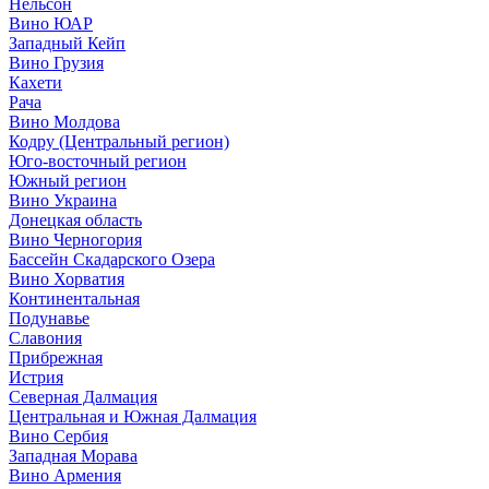
Нельсон
Вино ЮАР
Западный Кейп
Вино Грузия
Кахети
Рача
Вино Молдова
Кодру (Центральный регион)
Юго-восточный регион
Южный регион
Вино Украина
Донецкая область
Вино Черногория
Бассейн Скадарского Озера
Вино Хорватия
Континентальная
Подунавье
Славония
Прибрежная
Истрия
Северная Далмация
Центральная и Южная Далмация
Вино Сербия
Западная Морава
Вино Армения