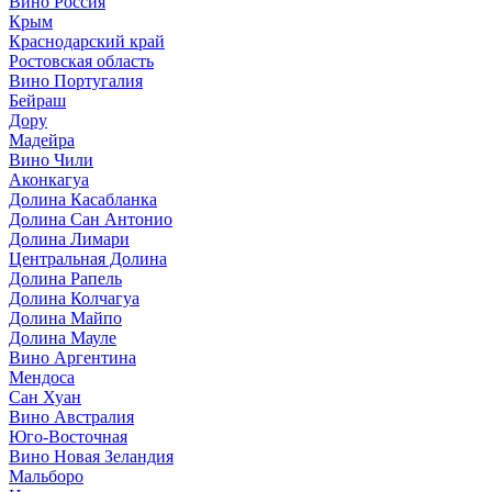
Вино Россия
Крым
Краснодарский край
Ростовская область
Вино Португалия
Бейраш
Дору
Мадейра
Вино Чили
Аконкагуа
Долина Касабланка
Долина Сан Антонио
Долина Лимари
Центральная Долина
Долина Рапель
Долина Колчагуа
Долина Майпо
Долина Мауле
Вино Аргентина
Мендоса
Сан Хуан
Вино Австралия
Юго-Восточная
Вино Новая Зеландия
Мальборо