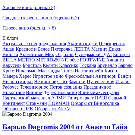
Хорошее вино (оценки 8)
Среднего качества вино (оценки 6-7)
Плохое вино (оценки < 6)
В блоге:
Актуальные спецпредложения
Акции-скидки
Перекресток
Ашан
Красное и Белое
Пятерочка
ЛЕНТА
Магнит
Дикси
Винлаб
Ароматный Мир
Отдохни
Супермаркет ДА!
Eurospar
BILLA
METRO
METRO-50%
Глобус
FORTWINE
Алианта
Карусель
Бристоль
Кьянти Классико
Тоскана
Брунелло
Бароло
Крым
Инкерман
Массандра
Torres
На глинтвейн
Кагор
Мадера
Херес
Игристое вино
Фрескобальди
Антинори
Банфи
Не про скидки
Не винное
Сайт
Заметки
Путешествия
Италия
Рабочее
Телевизорное
Поток сознания
Праздничное
Новостное
Винное
Дефектное вино
Винные аксессуары
Партнерский материал
АЛМИ
Гипермаркет НАШ
Седьмой
Континент
Стокманн
НОРМАН
Обзоры от Виноголика
Обзоры от JFK
Обзоры от AlexV
Бароло Dagromis 2004 от Анжело Гайя