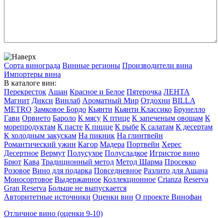
Сорта винограда
Винные регионы
Производители вина
Импортеры вина
В каталоге вин:
Перекресток
Ашан
Красное и Белое
Пятерочка
ЛЕНТА
Магнит
Дикси
Винлаб
Ароматный Мир
Отдохни
BILLA
METRO
Замковое Бордо
Кьянти
Кьянти Классико
Брунелло
Гави
Орвието
Бароло
К мясу
К птице
К запеченым овощам
К
морепродуктам
К пасте
К пицце
К рыбе
К салатам
К десертам
К холодным закускам
На пикник
На глинтвейн
Романтический ужин
Кагор
Мадера
Портвейн
Херес
Десертное
Вермут
Полусухое
Полусладкое
Игристое вино
Брют
Кава
Традиционный метод
Метод Шарма
Просекко
Розовое
Вино для подарка
Повседневное
Разлито для Ашана
Моносортовое
Выдержанное
Коллекционное
Crianza
Reserva
Gran Reserva
Больше не выпускается
Авторитетные источники
Оценки вин
О проекте Винофан
Отличное вино (оценки 9-10)