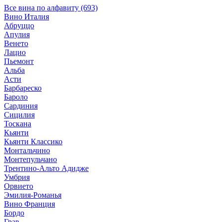
Все вина по алфавиту (693)
Вино Италия
Абруццо
Апулия
Венето
Лацио
Пьемонт
Альба
Асти
Барбареско
Бароло
Сардиния
Сицилия
Тоскана
Кьянти
Кьянти Классико
Монтальчино
Монтепульчано
Трентино-Альто Адидже
Умбрия
Орвието
Эмилия-Романья
Вино Франция
Бордо
Грав