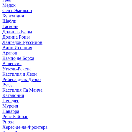
Медок
Сент-Эмильон
Бургундия
Шабли
Гасконь
Долина Луары
Долина Роны
Лангедок-Руссийон
Вино Испания
Арагон
Кампо де Борха
Валенсия
Утьель-Рекена
Кастилия и Леон
Рибера-дель-Дуэро
Руэда
Кастилия Ла Манча
Каталония
Пенедес
Мурсия
Наварра
Риас Байшас
Риоха
Херес-де-ла-Фронтера