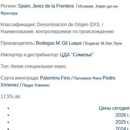
Регион:
Spain, Jerez de la Frontera /
Испания, Херес-де-ла-
Фронтера
Классификация:
Denominacion de Origen (DO)
/
Наименование, контролируемое по происхождению
Производитель:
Bodegas M. Gil Luque /
Бодегас М.Хил Луке
Импортер и дистрибьютор:
ЦДА "Сомелье"
Тип:
белое специальное херес
Сорта винограда:
Palomino Fino /
Pedro
Паломино Фино
Ximenez /
Педро Хименес
17,5% alc
Цены сегодня
2026 г.
2025 г.
2024 г.