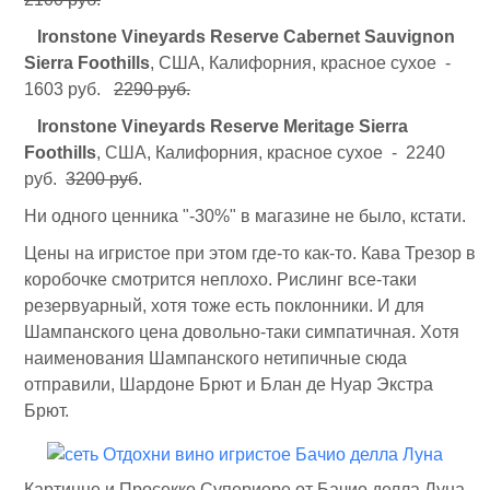
Ironstone
Vineyards Reserve Cabernet Sauvignon
Sierra Foothills
, США, Калифорния, красное сухое -
1603 руб.
2290 руб.
Ironstone
Vineyards Reserve Meritage Sierra
Foothills
, США, Калифорния, красное сухое - 2240
руб.
3200 руб
.
Ни одного ценника "-30%" в магазине не было, кстати.
Цены на игристое при этом где-то как-то. Кава Трезор в
коробочке смотрится неплохо. Рислинг все-таки
резервуарный, хотя тоже есть поклонники. И для
Шампанского цена довольно-таки симпатичная. Хотя
наименования Шампанского нетипичные сюда
отправили, Шардоне Брют и Блан де Нуар Экстра
Брют.
Картицце и Просекко Супериоре от Бачио делла Луна -