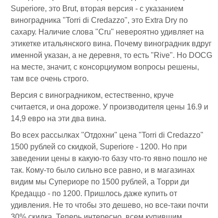
Superiore, это Brut, вторая версия - с указанием
виноградника "Torri di Credazzo", это Extra Dry по
сахару. Наличие слова "Cru" невероятно удивляет на
этикетке итальянского вина. Почему виноградник вдруг
именной указан, а не деревня, то есть "Rive". Но DOCG
на месте, значит, с консорциумом вопросы решены,
там все очень строго.
Версия с виноградником, естественно, круче
считается, и она дороже. У производителя цены 16.9 и
14,9 евро на эти два вина.
Во всех рассылках "Отдохни" цена "Torri di Credazzo"
1500 рублей со скидкой, Superiore - 1200. Но при
заведении цены в какую-то базу что-то явно пошло не
так. Кому-то было сильно все равно, и в магазинах
видим мы Супериоре по 1500 рублей, а Торри ди
Кредаццо - по 1200. Пришлось даже купить от
удивления. Не то чтобы это дешево, но все-таки почти
30% скидка. Теперь интересно, всем купившим