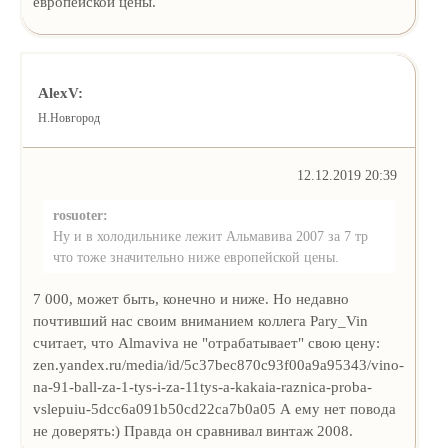
европейской цены.
AlexV:
Н.Новгород
12.12.2019 20:39
rosuoter:
Ну и в холодильнике лежит Альмавива 2007 за 7 тр
что тоже значительно ниже европейской цены.
7 000, может быть, конечно и ниже. Но недавно
почтивший нас своим вниманием коллега Pary_Vin
считает, что Almaviva не "отрабатывает" свою цену:
zen.yandex.ru/media/id/5c37bec870c93f00a9a95343/vino-
na-91-ball-za-1-tys-i-za-11tys-a-kakaia-raznica-proba-
vslepuiu-5dcc6a091b50cd22ca7b0a05 А ему нет повода
не доверять:) Правда он сравнивал винтаж 2008.