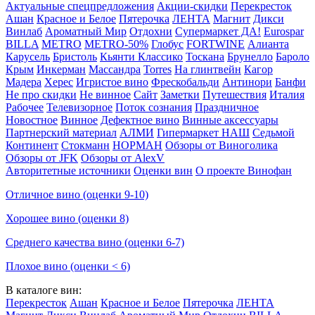
Актуальные спецпредложения
Акции-скидки
Перекресток
Ашан
Красное и Белое
Пятерочка
ЛЕНТА
Магнит
Дикси
Винлаб
Ароматный Мир
Отдохни
Супермаркет ДА!
Eurospar
BILLA
METRO
METRO-50%
Глобус
FORTWINE
Алианта
Карусель
Бристоль
Кьянти Классико
Тоскана
Брунелло
Бароло
Крым
Инкерман
Массандра
Torres
На глинтвейн
Кагор
Мадера
Херес
Игристое вино
Фрескобальди
Антинори
Банфи
Не про скидки
Не винное
Сайт
Заметки
Путешествия
Италия
Рабочее
Телевизорное
Поток сознания
Праздничное
Новостное
Винное
Дефектное вино
Винные аксессуары
Партнерский материал
АЛМИ
Гипермаркет НАШ
Седьмой
Континент
Стокманн
НОРМАН
Обзоры от Виноголика
Обзоры от JFK
Обзоры от AlexV
Авторитетные источники
Оценки вин
О проекте Винофан
Отличное вино (оценки 9-10)
Хорошее вино (оценки 8)
Среднего качества вино (оценки 6-7)
Плохое вино (оценки < 6)
В каталоге вин:
Перекресток
Ашан
Красное и Белое
Пятерочка
ЛЕНТА