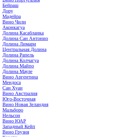
Бейраш
Дору
Мадейра
Вино Чили
Аконкагуа
Долина Касабланка
Долина Сан Антонио
Долина Лимари
Центральная Долина
Долина Рапель
Долина Колчагуа
Долина Майпо
Долина Мауле
Вино Аргентина
Мендоса
Сан Хуан
Вино Австралия
Юго-Восточная
Вино Новая Зеландия
Мальборо
Нельсон
Вино ЮАР
Западный Кейп
Вино Грузия