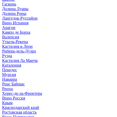
Гасконь
Долина Луары
Долина Роны
Лангедок-Руссийон
Вино Испания
Арагон
Кампо де Борха
Валенсия
Утьель-Рекена
Кастилия и Леон
Рибера-дель-Дуэро
Руэда
Кастилия Ла Манча
Каталония
Пенедес
Мурсия
Наварра
Риас Байшас
Риоха
Херес-де-ла-Фронтера
Вино Россия
Крым
Краснодарский край
Ростовская область
Вино Португалия