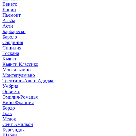
Венето
Лацио
Пьемонт
Альба
Асти
Барбареско
Бароло
Сардиния
Сицилия
Тоскана
Кьянти
Кьянти Классико
Монтальчино
Монтепульчано
Трентино-Альто Адидже
Умбрия
Орвието
Эмилия-Романья
Вино Франция
Бордо
Грав
Медок
Сент-Эмильон
Бургундия
Шабли