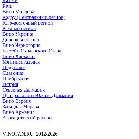
Кахети
Рача
Вино Молдова
Кодру (Центральный регион)
Юго-восточный регион
Южный регион
Вино Украина
Донецкая область
Вино Черногория
Бассейн Скадарского Озера
Вино Хорватия
Континентальная
Подунавье
Славония
Прибрежная
Истрия
Северная Далмация
Центральная и Южная Далмация
Вино Сербия
Западная Морава
Вино Армения
Арагацотнский регион
VINOFAN.RU, 2012-2026