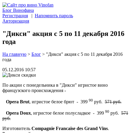
Блог Винофана
Регистрация
|
Напомнить пароль
Авторизация
"Дикси" акция с 5 по 11 декабря 2016
года
На главную
>
Блог
>
"Дикси" акция с 5 по 11 декабря 2016
года
05.12.2016 10:57
По акции с понедельника в "Дикси" игристое вино
французского происхождения -
90
Opera Brut
, игристое белое брют - 399
руб.
571 руб.
90
Opera Doux
, игристое белое полусладкое - 399
руб.
571
руб.
Изготовитель
Compagnie Francaise des Grand Vins
.