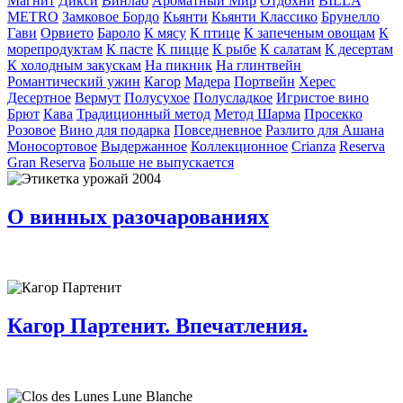
Магнит
Дикси
Винлаб
Ароматный Мир
Отдохни
BILLA
METRO
Замковое Бордо
Кьянти
Кьянти Классико
Брунелло
Гави
Орвието
Бароло
К мясу
К птице
К запеченым овощам
К
морепродуктам
К пасте
К пицце
К рыбе
К салатам
К десертам
К холодным закускам
На пикник
На глинтвейн
Романтический ужин
Кагор
Мадера
Портвейн
Херес
Десертное
Вермут
Полусухое
Полусладкое
Игристое вино
Брют
Кава
Традиционный метод
Метод Шарма
Просекко
Розовое
Вино для подарка
Повседневное
Разлито для Ашана
Моносортовое
Выдержанное
Коллекционное
Crianza
Reserva
Gran Reserva
Больше не выпускается
О винных разочарованиях
Кагор Партенит. Впечатления.