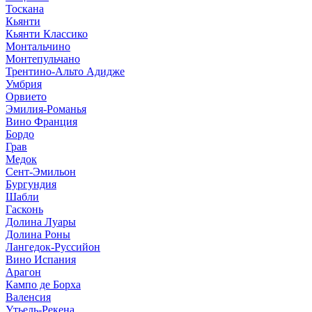
Тоскана
Кьянти
Кьянти Классико
Монтальчино
Монтепульчано
Трентино-Альто Адидже
Умбрия
Орвието
Эмилия-Романья
Вино Франция
Бордо
Грав
Медок
Сент-Эмильон
Бургундия
Шабли
Гасконь
Долина Луары
Долина Роны
Лангедок-Руссийон
Вино Испания
Арагон
Кампо де Борха
Валенсия
Утьель-Рекена