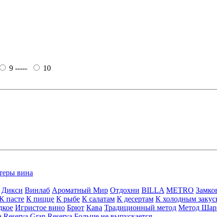
9 -----
10
теры вина
Дикси
Винлаб
Ароматный Мир
Отдохни
BILLA
METRO
Замко
К пасте
К пицце
К рыбе
К салатам
К десертам
К холодным закус
дкое
Игристое вино
Брют
Кава
Традиционный метод
Метод Шар
a
Reserva
Gran Reserva
Больше не выпускается