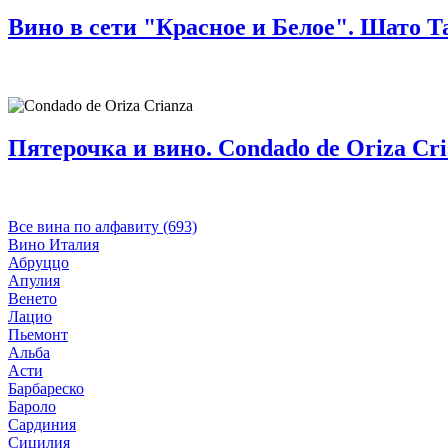
Вино в сети "Красное и Белое". Шато 
Пятерочка и вино. Condado de Oriza Cri
Все вина по алфавиту (693)
Вино Италия
Абруццо
Апулия
Венето
Лацио
Пьемонт
Альба
Асти
Барбареско
Бароло
Сардиния
Сицилия