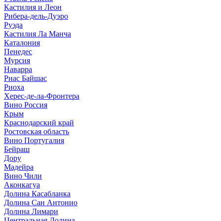
Кастилия и Леон
Рибера-дель-Дуэро
Руэда
Кастилия Ла Манча
Каталония
Пенедес
Мурсия
Наварра
Риас Байшас
Риоха
Херес-де-ла-Фронтера
Вино Россия
Крым
Краснодарский край
Ростовская область
Вино Португалия
Бейраш
Дору
Мадейра
Вино Чили
Аконкагуа
Долина Касабланка
Долина Сан Антонио
Долина Лимари
Центральная Долина