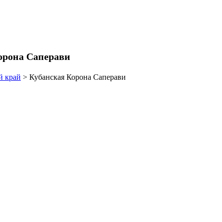
орона Саперави
й край
>
Кубанская Корона Саперави