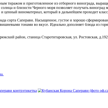
ным тиражом и приготовленное из отборного винограда, выраще
олнца и близости Черного моря позволяет получать виноград ми
й и ценный виноматериал, который в дальнейшем проходит кла
рада сорта Саперави. Насыщенное, густое и хорошо сформирован
ми вишневыми тонами во вкусе. Идеально дополняет блюда из го
рюкский район, станица Старотитаровская, ул. Ростовская, д.192
на.