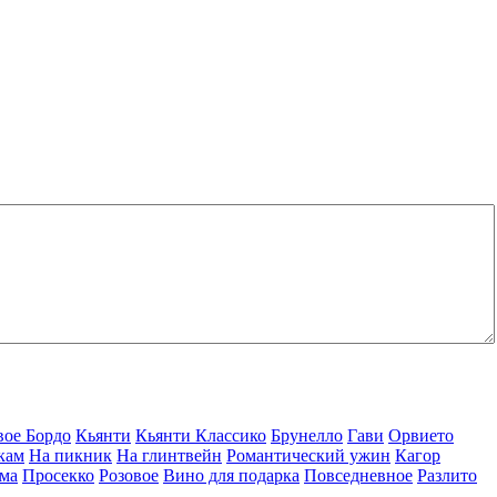
вое Бордо
Кьянти
Кьянти Классико
Брунелло
Гави
Орвието
кам
На пикник
На глинтвейн
Романтический ужин
Кагор
ма
Просекко
Розовое
Вино для подарка
Повседневное
Разлито