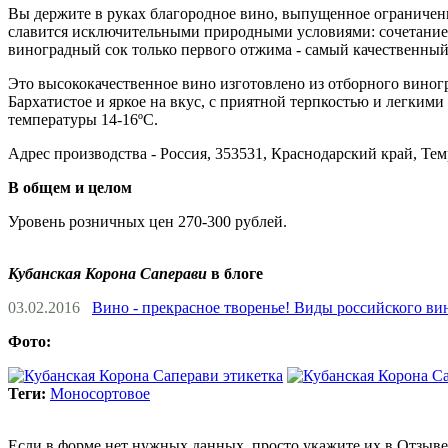
Вы держите в руках благородное вино, выпущенное ограничен
славится исключительными природными условиями: сочетание с
виноградный сок только первого отжима - самый качественны
Это высококачественное вино изготовлено из отборного виног
Бархатистое и яркое на вкус, с приятной терпкостью и легки
температуры 14-16ºС.
Адрес производства - Россия, 353531, Краснодарский край, Тем
В общем и целом
Уровень розничных цен 270-300 рублей.
Кубанская Корона Саперави
в блоге
03.02.2016
Вино - прекрасное творенье! Виды российского ви
Фото:
Теги:
Моносортовое
Если в форме нет нужных данных, просто укажите их в Отзыве