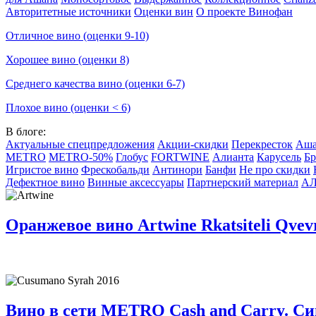
Авторитетные источники
Оценки вин
О проекте Винофан
Отличное вино (оценки 9-10)
Хорошее вино (оценки 8)
Среднего качества вино (оценки 6-7)
Плохое вино (оценки < 6)
В блоге:
Актуальные спецпредложения
Акции-скидки
Перекресток
Аш
METRO
METRO-50%
Глобус
FORTWINE
Алианта
Карусель
Бр
Игристое вино
Фрескобальди
Антинори
Банфи
Не про скидки
Дефектное вино
Винные аксессуары
Партнерский материал
А
Оранжевое вино Artwine Rkatsiteli Qvev
Вино в сети METRO Cash and Carry. Си