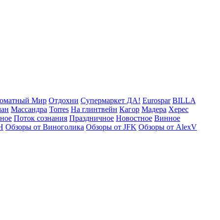
оматный Мир
Отдохни
Супермаркет ДА!
Eurospar
BILLA
ман
Массандра
Torres
На глинтвейн
Кагор
Мадера
Херес
рное
Поток сознания
Праздничное
Новостное
Винное
Н
Обзоры от Виноголика
Обзоры от JFK
Обзоры от AlexV