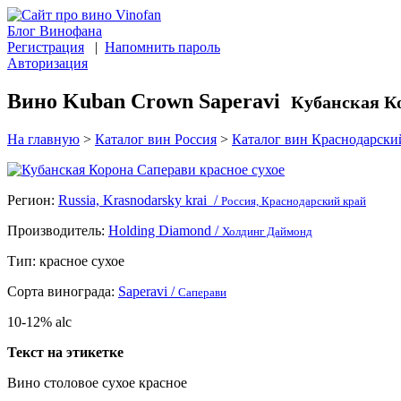
Блог Винофана
Регистрация
|
Напомнить пароль
Авторизация
Вино Kuban Crown Saperavi
Кубанская К
На главную
>
Каталог вин Россия
>
Каталог вин Краснодарски
Регион:
Russia, Krasnodarsky krai /
Россия, Краснодарский край
Производитель:
Holding Diamond /
Холдинг Даймонд
Тип:
красное сухое
Сорта винограда:
Saperavi /
Саперави
10-12% alc
Текст на этикетке
Вино столовое сухое красное