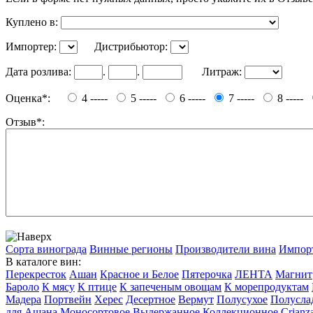
Куплено в:
Импортер:
Дистрибьютор:
Дата розлива:
.
.
Литраж:
Оценка*:
4 -----
5 -----
6 -----
7 -----
8 -----
Отзыв*:
Сорта винограда
Винные регионы
Производители вина
Импор
В каталоге вин:
Перекресток
Ашан
Красное и Белое
Пятерочка
ЛЕНТА
Магнит
Бароло
К мясу
К птице
К запеченым овощам
К морепродуктам
Мадера
Портвейн
Херес
Десертное
Вермут
Полусухое
Полусла
для Ашана
Моносортовое
Выдержанное
Коллекционное
Crianz