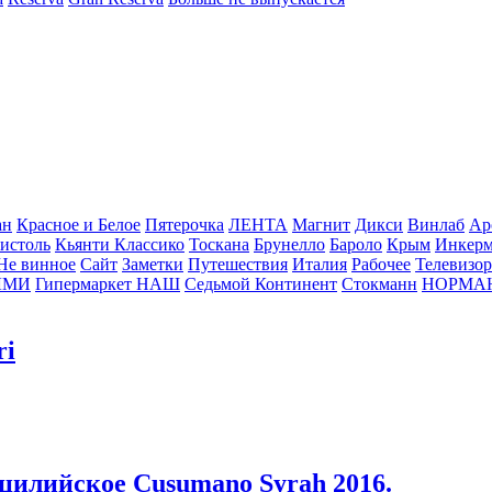
ан
Красное и Белое
Пятерочка
ЛЕНТА
Магнит
Дикси
Винлаб
Ар
истоль
Кьянти Классико
Тоскана
Брунелло
Бароло
Крым
Инкер
Не винное
Сайт
Заметки
Путешествия
Италия
Рабочее
Телевизо
ЛМИ
Гипермаркет НАШ
Седьмой Континент
Стокманн
НОРМА
ri
цилийское Cusumano Syrah 2016.