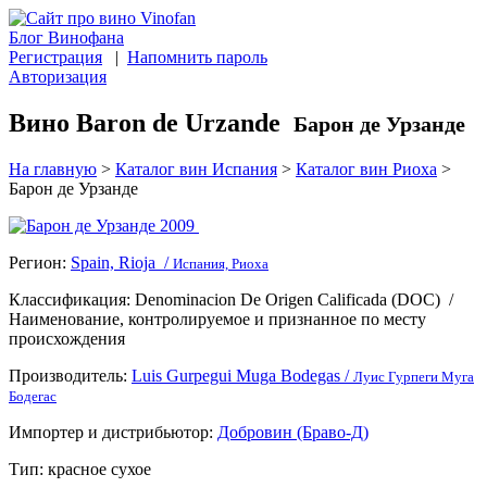
Блог Винофана
Регистрация
|
Напомнить пароль
Авторизация
Вино Baron de Urzande
Барон де Урзанде
На главную
>
Каталог вин Испания
>
Каталог вин Риоха
>
Барон де Урзанде
Регион:
Spain, Rioja /
Испания, Риоха
Классификация:
Denominacion De Origen Сalificada (DOC)
/
Наименование, контролируемое и признанное по месту
происхождения
Производитель:
Luis Gurpegui Muga Bodegas /
Луис Гурпеги Муга
Бодегас
Импортер и дистрибьютор:
Добровин (Браво-Д)
Тип:
красное сухое