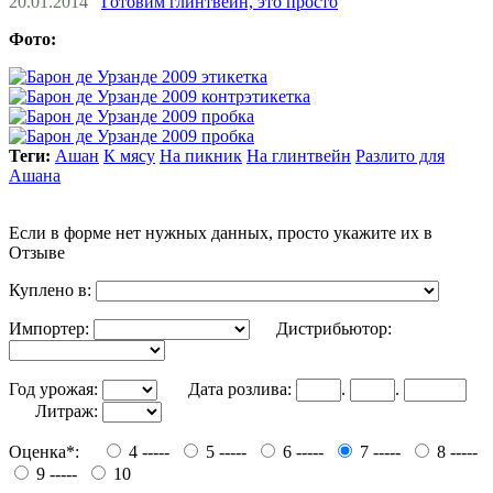
20.01.2014
Готовим глинтвейн, это просто
Фото:
Теги:
Ашан
К мясу
На пикник
На глинтвейн
Разлито для
Ашана
Если в форме нет нужных данных, просто укажите их в
Отзыве
Куплено в:
Импортер:
Дистрибьютор:
Год урожая:
Дата розлива:
.
.
Литраж:
Оценка*:
4 -----
5 -----
6 -----
7 -----
8 -----
9 -----
10