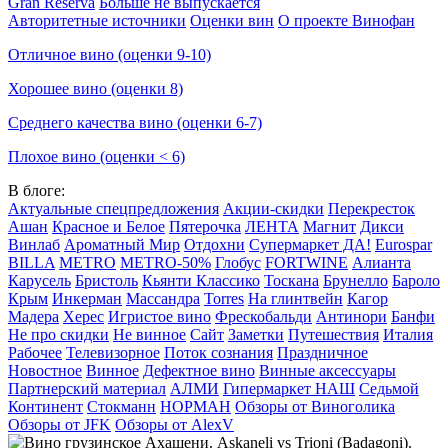
Gran Reserva
Больше не выпускается
Авторитетные источники
Оценки вин
О проекте Винофан
Отличное вино (оценки 9-10)
Хорошее вино (оценки 8)
Среднего качества вино (оценки 6-7)
Плохое вино (оценки < 6)
В блоге:
Актуальные спецпредложения
Акции-скидки
Перекресток
Ашан
Красное и Белое
Пятерочка
ЛЕНТА
Магнит
Дикси
Винлаб
Ароматный Мир
Отдохни
Супермаркет ДА!
Eurospar
BILLA
METRO
METRO-50%
Глобус
FORTWINE
Алианта
Карусель
Бристоль
Кьянти Классико
Тоскана
Брунелло
Бароло
Крым
Инкерман
Массандра
Torres
На глинтвейн
Кагор
Мадера
Херес
Игристое вино
Фрескобальди
Антинори
Банфи
Не про скидки
Не винное
Сайт
Заметки
Путешествия
Италия
Рабочее
Телевизорное
Поток сознания
Праздничное
Новостное
Винное
Дефектное вино
Винные аксессуары
Партнерский материал
АЛМИ
Гипермаркет НАШ
Седьмой
Континент
Стокманн
НОРМАН
Обзоры от Виноголика
Обзоры от JFK
Обзоры от AlexV