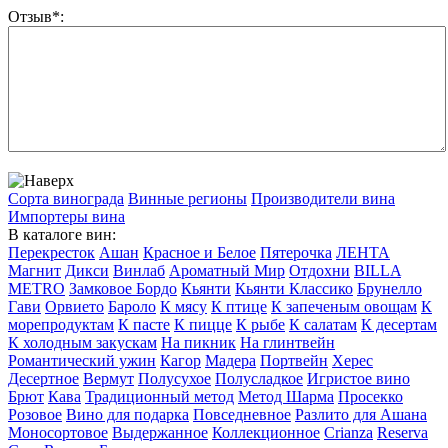
Отзыв*:
Сорта винограда
Винные регионы
Производители вина
Импортеры вина
В каталоге вин:
Перекресток
Ашан
Красное и Белое
Пятерочка
ЛЕНТА
Магнит
Дикси
Винлаб
Ароматный Мир
Отдохни
BILLA
METRO
Замковое Бордо
Кьянти
Кьянти Классико
Брунелло
Гави
Орвието
Бароло
К мясу
К птице
К запеченым овощам
К
морепродуктам
К пасте
К пицце
К рыбе
К салатам
К десертам
К холодным закускам
На пикник
На глинтвейн
Романтический ужин
Кагор
Мадера
Портвейн
Херес
Десертное
Вермут
Полусухое
Полусладкое
Игристое вино
Брют
Кава
Традиционный метод
Метод Шарма
Просекко
Розовое
Вино для подарка
Повседневное
Разлито для Ашана
Моносортовое
Выдержанное
Коллекционное
Crianza
Reserva