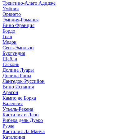
Трентино-Альто Адидже
Умбрия
Орвието
Эмилия-Романья
Вино Франция
Бордо
Грав
Медок
Сент-Эмильон
Бургундия
Шабли
Гасконь
Долина Луары
Долина Роны
Лангедок-Руссийон
Вино Испания
Арагон
Кампо де Борха
Валенсия
Утьель-Рекена
Кастилия и Леон
Рибера-дель-Дуэро
Руэда
Кастилия Ла Манча
Каталония