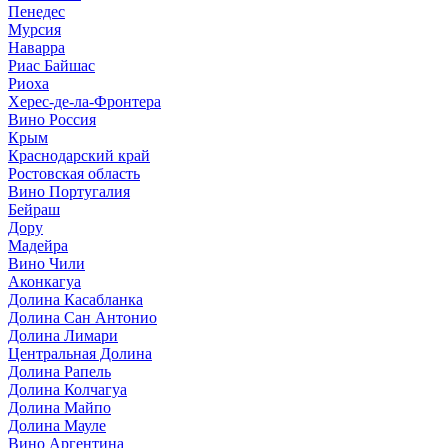
Пенедес
Мурсия
Наварра
Риас Байшас
Риоха
Херес-де-ла-Фронтера
Вино Россия
Крым
Краснодарский край
Ростовская область
Вино Португалия
Бейраш
Дору
Мадейра
Вино Чили
Аконкагуа
Долина Касабланка
Долина Сан Антонио
Долина Лимари
Центральная Долина
Долина Рапель
Долина Колчагуа
Долина Майпо
Долина Мауле
Вино Аргентина