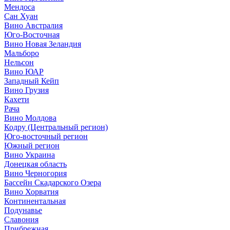
Мендоса
Сан Хуан
Вино Австралия
Юго-Восточная
Вино Новая Зеландия
Мальборо
Нельсон
Вино ЮАР
Западный Кейп
Вино Грузия
Кахети
Рача
Вино Молдова
Кодру (Центральный регион)
Юго-восточный регион
Южный регион
Вино Украина
Донецкая область
Вино Черногория
Бассейн Скадарского Озера
Вино Хорватия
Континентальная
Подунавье
Славония
Прибрежная