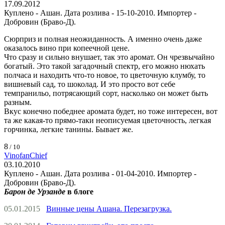
17.09.2012
Куплено - Ашан. Дата розлива - 15-10-2010. Импортер -
Добровин (Браво-Д).
Сюрприз и полная неожиданность. А именно очень даже
оказалось вино при копеечной цене.
Что сразу и сильно внушает, так это аромат. Он чрезвычайно
богатый. Это такой загадочный спектр, его можно нюхать
полчаса и находить что-то новое, то цветочную клумбу, то
вишневый сад, то шоколад. И это просто вот себе
темпранильо, потрясающий сорт, насколько он может быть
разным.
Вкус конечно победнее аромата будет, но тоже интересен, вот
та же какая-то прямо-таки неописуемая цветочность, легкая
горчинка, легкие танины. Бывает же.
8
/ 10
VinofanChief
03.10.2010
Куплено - Ашан. Дата розлива - 01-04-2010. Импортер -
Добровин (Браво-Д).
Барон де Урзанде
в блоге
05.01.2015
Винные цены Ашана. Перезагрузка.