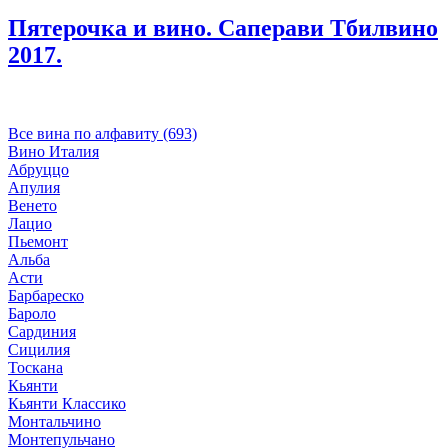
Пятерочка и вино. Саперави Тбилвино
2017.
Все вина по алфавиту (693)
Вино Италия
Абруццо
Апулия
Венето
Лацио
Пьемонт
Альба
Асти
Барбареско
Бароло
Сардиния
Сицилия
Тоскана
Кьянти
Кьянти Классико
Монтальчино
Монтепульчано