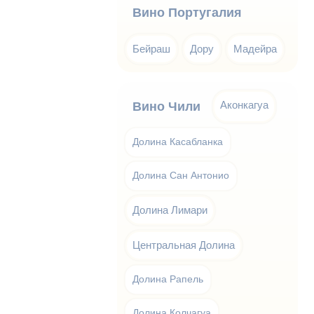
Вино Португалия
Бейраш
Дору
Мадейра
Аконкагуа
Вино Чили
Долина Касабланка
Долина Сан Антонио
Долина Лимари
Центральная Долина
Долина Рапель
Долина Колчагуа