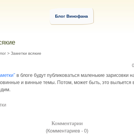
Блог Винофана
сякие
лог
>
Заметки всякие
аметки"
в блоге будут публиковаться маленькие зарисовки н
овинные и винные темы. Потом, может быть, это выльется 
ядим.
тки
Комментарии
(Комментариев - 0)