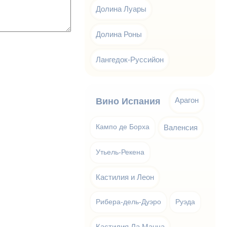
Долина Луары
Долина Роны
Лангедок-Руссийон
Арагон
Вино Испания
Кампо де Борха
Валенсия
Утьель-Рекена
Кастилия и Леон
Рибера-дель-Дуэро
Руэда
Кастилия Ла Манча