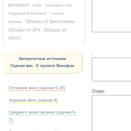
материал
АЛМИ
Гипермаркет НАШ
Седьмой Континент
Стокманн
Обзоры от Виноголика
НОРМАН
Обзоры от JFK
Обзоры от
AlexV
:
Авторитетные источники
Оценки вин
О проекте Винофан
Отличное вино (оценки 9-10)
Ответ:
Хорошее вино (оценки 8)
Среднего качества вино (оценки 6-
7)