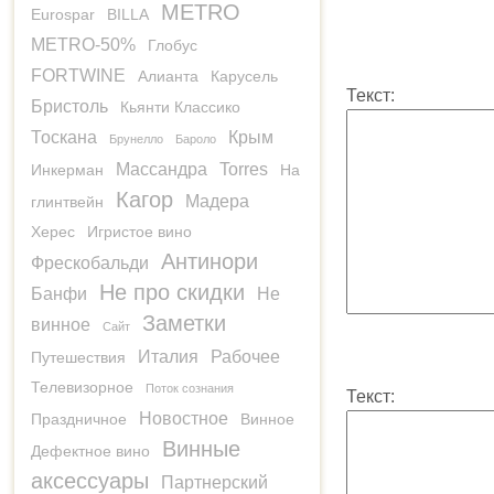
METRO
Eurospar
BILLA
METRO-50%
Глобус
FORTWINE
Алианта
Карусель
Текст:
Бристоль
Кьянти Классико
Тоскана
Крым
Брунелло
Бароло
Массандра
Torres
Инкерман
На
Кагор
Мадера
глинтвейн
Херес
Игристое вино
Антинори
Фрескобальди
Не про скидки
Банфи
Не
Заметки
винное
Сайт
Италия
Рабочее
Путешествия
Телевизорное
Поток сознания
Текст:
Новостное
Праздничное
Винное
Винные
Дефектное вино
аксессуары
Партнерский