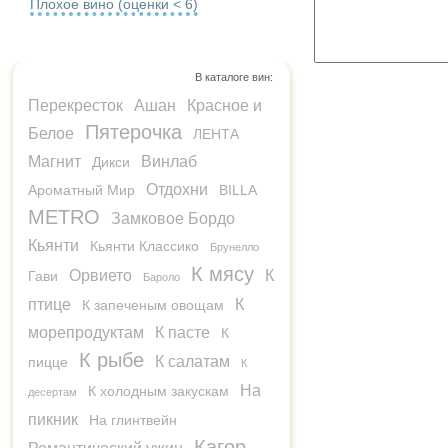
Плохое вино (оценки < 6)
В каталоге вин:
Перекресток
Ашан
Красное и
Пятерочка
Белое
ЛЕНТА
Магнит
Винлаб
Дикси
Отдохни
Ароматный Мир
BILLA
METRO
Замковое Бордо
Кьянти
Кьянти Классико
Брунелло
К мясу
Орвието
К
Гави
Бароло
птице
К
К запеченым овощам
морепродуктам
К пасте
К
К рыбе
К салатам
пицце
К
На
К холодным закускам
десертам
пикник
На глинтвейн
Кагор