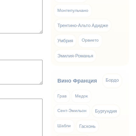
Монтепульчано
Трентино-Альто Адидже
Умбрия
Орвието
Эмилия-Романья
Бордо
Вино Франция
Грав
Медок
Сент-Эмильон
Бургундия
Шабли
Гасконь