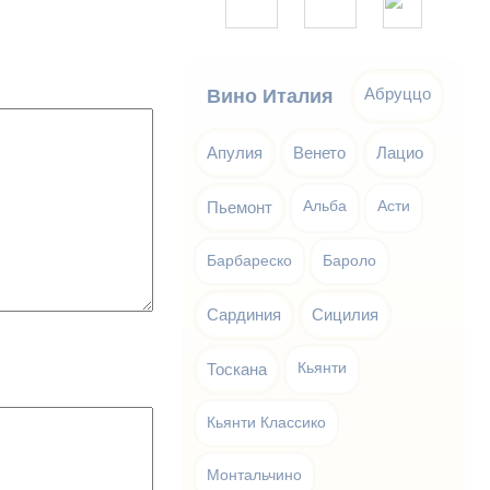
Абруццо
Вино Италия
Апулия
Венето
Лацио
Пьемонт
Альба
Асти
Барбареско
Бароло
Сардиния
Сицилия
Тоскана
Кьянти
Кьянти Классико
Монтальчино