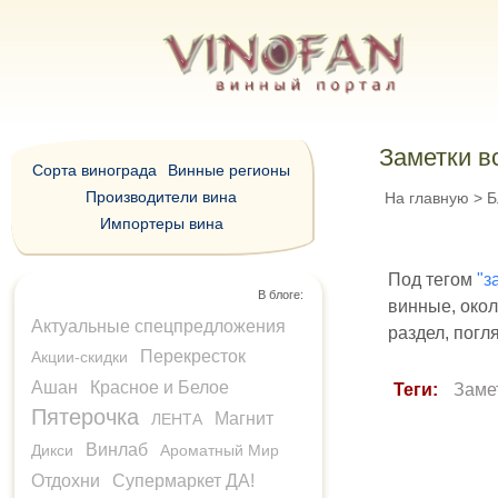
Заметки в
Сорта винограда
Винные регионы
Производители вина
На главную
>
Б
Импортеры вина
Под тегом
"з
В блоге:
винные, окол
Актуальные спецпредложения
раздел, погл
Перекресток
Акции-скидки
Ашан
Красное и Белое
Теги:
Заме
Пятерочка
Магнит
ЛЕНТА
Винлаб
Дикси
Ароматный Мир
Отдохни
Супермаркет ДА!