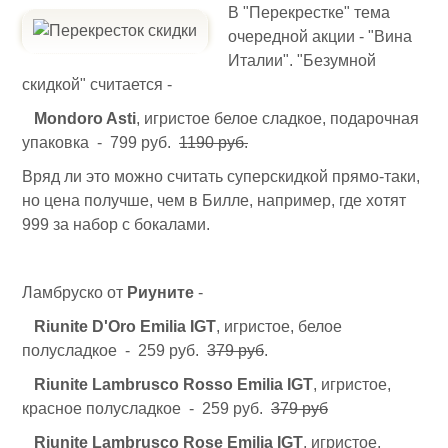
В "Перекрестке" тема
очередной акции - "Вина
Италии". "Безумной
скидкой" считается -
Mondoro Asti
, игристое белое сладкое, подарочная
упаковка - 799 руб.
1190 руб.
Вряд ли это можно считать суперскидкой прямо-таки,
но цена получше, чем в Билле, например, где хотят
999 за набор с бокалами.
Ламбруско от
Риуните
-
Riunite D'Oro Emilia IGT
, игристое, белое
полусладкое - 259 руб.
379 руб
.
Riunite Lambrusco Rosso Emilia IGT
, игристое,
красное полусладкое - 259 руб.
379 руб
Riunite Lambrusco Rose Emilia IGT
, игристое,