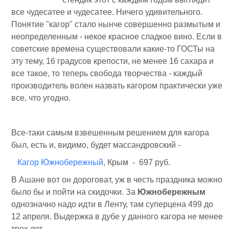
все чудесатее и чудесатее. Ничего удивительного.
Понятие "кагор" стало нынче совершенно размытым и
неопределенным - некое красное сладкое вино. Если в
советские времена существовали какие-то ГОСТы на
эту тему, 16 градусов крепости, не менее 16 сахара и
все такое, то теперь свобода творчества - каждый
производитель волен назвать кагором практически уже
все, что угодно.
Все-таки самым взвешенным решением для кагора
был, есть и, видимо, будет массандровский -
Кагор Южнобережный
, Крым - 697 руб.
В Ашане вот он дороговат, уж в честь праздника можно
было бы и пойти на скидочки. За
Южнобережным
однозначно надо идти в Ленту, там суперцена 499 до
12 апреля. Выдержка в дубе у данного кагора не менее
трех лет.