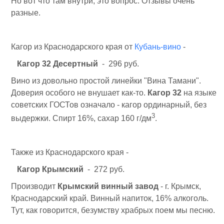
Но вот что там внутри, это вопрос. Отзывы очень
разные.
Кагор из Краснодарского края от
Кубань-вино
-
Кагор 32 Десертный
- 296 руб.
Вино из довольно простой линейки "Вина Тамани".
Доверия особого не внушает как-то.
Кагор 32
на языке
советских ГОСТов означало - кагор ординарный, без
3
выдержки. Спирт 16%, сахар 160 г/дм
.
Также из Краснодарского края -
Кагор Крымский
- 272 руб.
Производит
Крымский винный завод
- г. Крымск,
Краснодарский край. Винный напиток, 16% алкоголь.
Тут, как говорится, безумству храбрых поем мы песню.