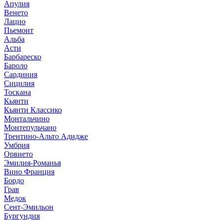
Апулия
Венето
Лацио
Пьемонт
Альба
Асти
Барбареско
Бароло
Сардиния
Сицилия
Тоскана
Кьянти
Кьянти Классико
Монтальчино
Монтепульчано
Трентино-Альто Адидже
Умбрия
Орвието
Эмилия-Романья
Вино Франция
Бордо
Грав
Медок
Сент-Эмильон
Бургундия