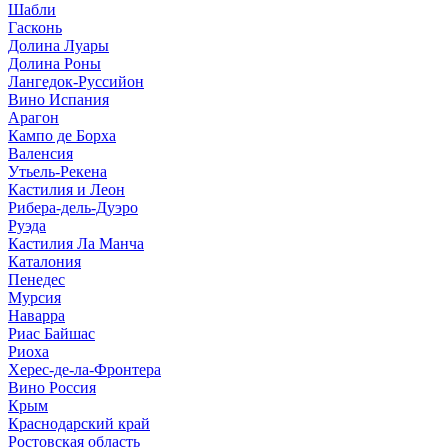
Шабли
Гасконь
Долина Луары
Долина Роны
Лангедок-Руссийон
Вино Испания
Арагон
Кампо де Борха
Валенсия
Утьель-Рекена
Кастилия и Леон
Рибера-дель-Дуэро
Руэда
Кастилия Ла Манча
Каталония
Пенедес
Мурсия
Наварра
Риас Байшас
Риоха
Херес-де-ла-Фронтера
Вино Россия
Крым
Краснодарский край
Ростовская область