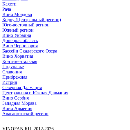
Кахети
Рача
Вино Молдова
Кодру (Центральный регион)
Юго-восточный регион
Южный регион
Вино Украина
Донецкая область
Вино Черногория
Бассейн Скадарского Озера
Вино Хорватия
Континентальная
Подунавье
Славония
Прибрежная
Истрия
Северная Далмация
Центральная и Южная Далмация
Вино Сербия
Западная Морава
Вино Армения
Арагацотнский регион
VINOFAN.RU, 2012-2026