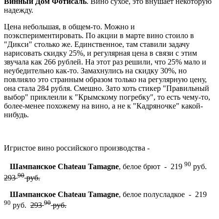
Винный Дом Фотисаль
. Вино сухое, это внушает некоторую
надежду.
Цена небольшая, в общем-то. Можно и
поэкспериментировать. По акции в марте вино стоило в
"Дикси" столько же. Единственное, там ставили задачу
нарисовать скидку 25%, и регулярная цена в связи с этим
звучала как 266 рублей. На этот раз решили, что 25% мало и
неубедительно как-то. Замахнулись на скидку 30%, но
повлияло это странным образом только на регулярную цену,
она стала 284 рубля. Смешно. Зато хоть стикер "Правильный
выбор" приклеили к "Крымскому погребку", то есть чему-то,
более-менее похожему на вино, а не к "Кадряночке" какой-
нибудь.
Игристое вино российского производства -
90
Шампанское Chateau Tamagne
, белое брют - 219
руб.
90
293
руб.
Шампанское Chateau Tamagne
, белое полусладкое - 219
90
90
руб.
293
руб.