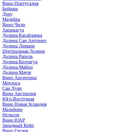
Вино Португалия
Бейраш
Дору
Мадейра
Вино Чили
Аконкагуа
Долина Касабланка
Долина Сан Антонио
Долина Лимари
Центральная Долина
Долина Рапель
Долина Колчагуа
Долина Майпо
Долина Мауле
Вино Аргентина
Мендоса
Сан Хуан
Вино Австралия
Юго-Восточная
Вино Новая Зеландия
Мальборо
Нельсон
Вино ЮАР
Западный Кейп
Вино Грузия