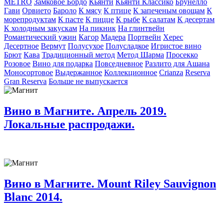
METRO
Замковое Бордо
Кьянти
Кьянти Классико
Брунелло
Гави
Орвието
Бароло
К мясу
К птице
К запеченым овощам
К
морепродуктам
К пасте
К пицце
К рыбе
К салатам
К десертам
К холодным закускам
На пикник
На глинтвейн
Романтический ужин
Кагор
Мадера
Портвейн
Херес
Десертное
Вермут
Полусухое
Полусладкое
Игристое вино
Брют
Кава
Традиционный метод
Метод Шарма
Просекко
Розовое
Вино для подарка
Повседневное
Разлито для Ашана
Моносортовое
Выдержанное
Коллекционное
Crianza
Reserva
Gran Reserva
Больше не выпускается
Вино в Магните. Апрель 2019.
Локальные распродажи.
Вино в Магните. Mount Riley Sauvignon
Blanc 2014.