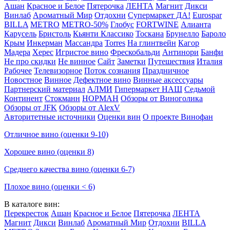
Ашан
Красное и Белое
Пятерочка
ЛЕНТА
Магнит
Дикси
Винлаб
Ароматный Мир
Отдохни
Супермаркет ДА!
Eurospar
BILLA
METRO
METRO-50%
Глобус
FORTWINE
Алианта
Карусель
Бристоль
Кьянти Классико
Тоскана
Брунелло
Бароло
Крым
Инкерман
Массандра
Torres
На глинтвейн
Кагор
Мадера
Херес
Игристое вино
Фрескобальди
Антинори
Банфи
Не про скидки
Не винное
Сайт
Заметки
Путешествия
Италия
Рабочее
Телевизорное
Поток сознания
Праздничное
Новостное
Винное
Дефектное вино
Винные аксессуары
Партнерский материал
АЛМИ
Гипермаркет НАШ
Седьмой
Континент
Стокманн
НОРМАН
Обзоры от Виноголика
Обзоры от JFK
Обзоры от AlexV
Авторитетные источники
Оценки вин
О проекте Винофан
Отличное вино (оценки 9-10)
Хорошее вино (оценки 8)
Среднего качества вино (оценки 6-7)
Плохое вино (оценки < 6)
В каталоге вин:
Перекресток
Ашан
Красное и Белое
Пятерочка
ЛЕНТА
Магнит
Дикси
Винлаб
Ароматный Мир
Отдохни
BILLA