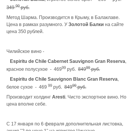
99
349
руб.
Метод Шарма. Производится в Крыму, в Балаклаве.
Цена в рамках разумного. У
Золотой Балки
на сайте
цена 350 рублей.
Чилийское вино -
Espiritu de Chile Cabernet Sauvignon Gran Reserva
,
99
99
красное полусухое - 469
руб.
849
руб.
Espiritu de Chile Sauvignon Blanc Gran Reserva
,
99
99
белое сухое - 469
руб.
849
руб.
Производит холдинг
Aresti
. Чисто экспортное вино. Но
цена вполне себе.
С 17 января по 6 февраля дополнительная листовка,
акция "2 по цене 1" на игристое Чинзано -