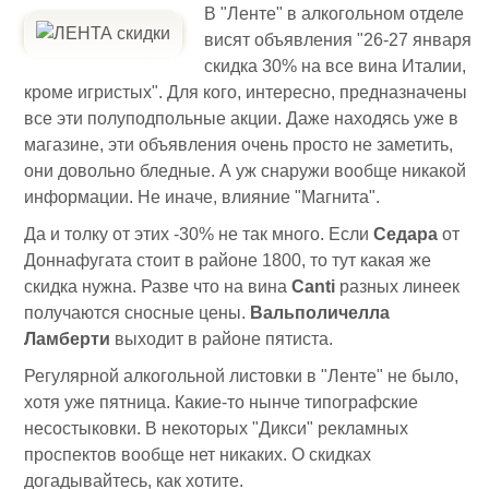
В "Ленте" в алкогольном отделе
висят объявления "26-27 января
скидка 30% на все вина Италии,
кроме игристых". Для кого, интересно, предназначены
все эти полуподпольные акции. Даже находясь уже в
магазине, эти объявления очень просто не заметить,
они довольно бледные. А уж снаружи вообще никакой
информации. Не иначе, влияние "Магнита".
Да и толку от этих -30% не так много. Если
Седара
от
Доннафугата стоит в районе 1800, то тут какая же
скидка нужна. Разве что на вина
Canti
разных линеек
получаются сносные цены.
Вальполичелла
Ламберти
выходит в районе пятиста.
Регулярной алкогольной листовки в "Ленте" не было,
хотя уже пятница. Какие-то нынче типографские
несостыковки. В некоторых "Дикси" рекламных
проспектов вообще нет никаких. О скидках
догадывайтесь, как хотите.