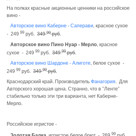
На полках красные акционные ценники на российское
вино -
Авторское вино Каберне - Саперави
, красное сухое
99
99
- 249
руб.
349
руб
.
Авторское вино Пино Нуар - Мерло
, красное
99
99
сухое - 249
руб.
349
руб
.
Авторское вино Шардоне - Алиготе
, белое сухое -
99
99
249
руб.
349
руб
.
Краснодарский край. Производитель
Фанагория
. Для
Авторского хорошая цена. Странно, что в "Ленте"
стабильно только эти три варианта, нет Каберне-
Мерло.
Российское игристое -
99
Золотая Балка
, игристое белое брют - 269
руб.