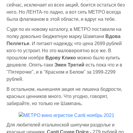
сейчас, исключает из всех акций, боится остаться без
него. Но ЛЕНТА-то ладно, а вот сеть МЕТРО всегда
была флагманом в этой области, и вдруг на тебе.
Судя по их новому каталогу, в МЕТРО поставили на
полку довольно бюджетную марку Шампани
Вдова
Пеллетье
. И питают надежду, что цена 2699 рублей
кого-то устроит. Но это маловероятно все же. В
прошлом ноябре
Вдову Клико
можно было купить
дешевле. Опять-таки
Эжен Третий
есть пока что и в
"Пятерочке", и в "Красном и Белом" за 1999-2299
рублей.
В остальном, нынешняя акция не лишена бодрости,
красных ценников много. Что угодно, говорят,
забирайте, но только не Шампань.
Для любителей итальянской шипучки раздолье и
красные ценники.
Canti Cuvee Dolce
- 279 рублей по