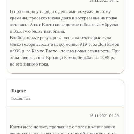
14.11.2021 16:42
В провинции у народа с деньгами похуже, поэтому
креманы, просекко и кава даже в воскресенье на полке
остались. А вот Канти кюве дольче и белые Ламбруско
и Золотую балку разобрали.
Вообще новые регулярные цены на некоторые вина
мягко говоря вводят в недоумение. 919 р. за Дон Рамон
и 999 р. за Кампо Вьехо - такова новая реальность. При
этом рядом стоит Крианца Рамон Бильбао за 1099 р.,
но это видимо пока.
Degust:
Россия, Тула
16.11.2021 09:29
Канти кюве дольче, пропавшее с полок в канун акции
вновь материализовалось в полном объёме уже с утра