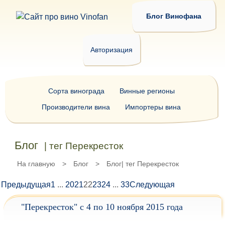
Блог Винофана
Авторизация
Сорта винограда
Винные регионы
Производители вина
Импортеры вина
Блог
| тег Перекресток
На главную
>
Блог
>
Блог| тег Перекресток
Предыдущая
1
...
20
21
22
23
24
...
33
Следующая
"Перекресток" с 4 по 10 ноября 2015 года