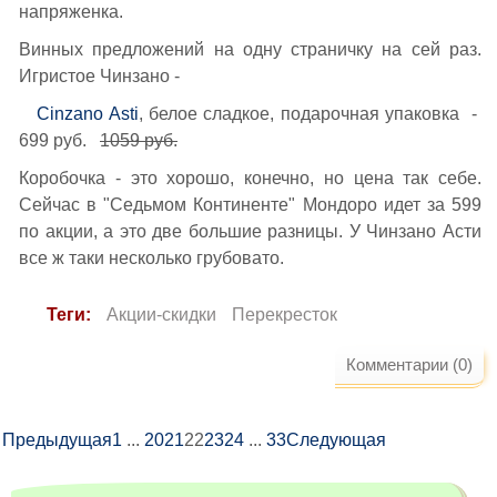
напряженка.
Винных предложений на одну страничку на сей раз.
Игристое Чинзано -
Cinzano Asti
, белое сладкое, подарочная упаковка -
699 руб.
1059 руб.
Коробочка - это хорошо, конечно, но цена так себе.
Сейчас в "Седьмом Континенте" Мондоро идет за 599
по акции, а это две большие разницы. У Чинзано Асти
все ж таки несколько грубовато.
Теги:
Акции-скидки
Перекресток
Комментарии (0)
Предыдущая
1
...
20
21
22
23
24
...
33
Следующая