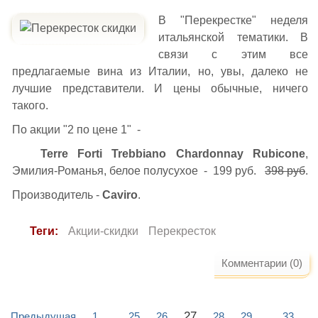
В "Перекрестке" неделя
итальянской тематики. В
связи с этим все
предлагаемые вина из Италии, но, увы, далеко не
лучшие представители. И цены обычные, ничего
такого.
По акции "2 по цене 1" -
Terre Forti Trebbiano Chardonnay Rubicone
,
Эмилия-Романья, белое полусухое - 199 руб.
398 руб
.
Производитель -
Caviro
.
Теги:
Акции-скидки
Перекресток
Комментарии (0)
27
Предыдущая
1
25
26
28
29
33
...
...