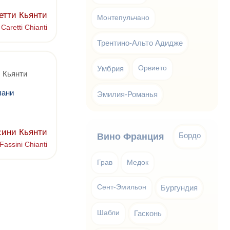
етти Кьянти
Монтепульчано
Caretti Chianti
Трентино-Альто Адидже
Умбрия
Орвието
 Кьянти
лани
Эмилия-Романья
сини Кьянти
Бордо
Вино Франция
Fassini Chianti
Грав
Медок
Сент-Эмильон
Бургундия
Шабли
Гасконь