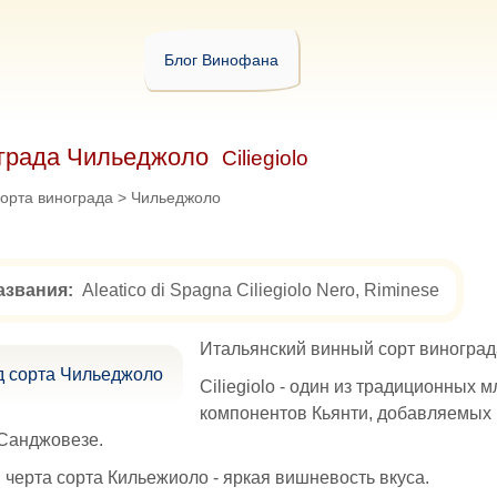
Блог Винофана
ограда Чильеджоло
Ciliegiolo
орта винограда
>
Чильеджоло
азвания:
Aleatico di Spagna Ciliegiolo Nero, Riminese
Итальянский винный сорт виноград
Ciliegiolo - один из традиционных 
компонентов Кьянти, добавляемых 
 Санджовезе.
 черта сорта Кильежиоло - яркая вишневость вкуса.