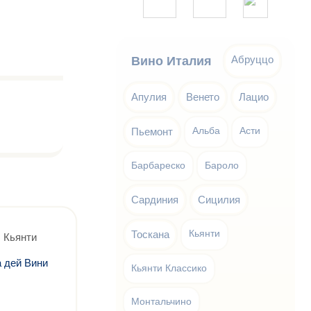
Абруццо
Вино Италия
Апулия
Венето
Лацио
Пьемонт
Альба
Асти
Барбареско
Бароло
Сардиния
Сицилия
Тоскана
Кьянти
 Кьянти
 дей Вини
Кьянти Классико
Монтальчино