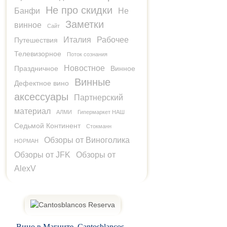
Не про скидки
Банфи
Не
Заметки
винное
Сайт
Италия
Рабочее
Путешествия
Телевизорное
Поток сознания
Новостное
Праздничное
Винное
Винные
Дефектное вино
аксессуары
Партнерский
материал
АЛМИ
Гипермаркет НАШ
Седьмой Континент
Стокманн
Обзоры от Виноголика
НОРМАН
Обзоры от JFK
Обзоры от
AlexV
Вино в Магните. Cantosblancos