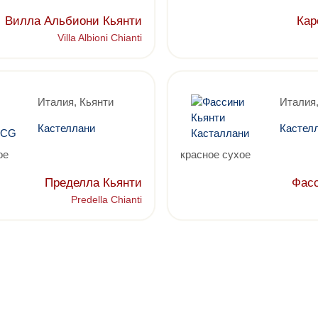
Вилла Альбиони Кьянти
Кар
Villa Albioni Chianti
Италия, Кьянти
Италия,
Кастеллани
Кастел
ое
красное сухое
Пределла Кьянти
Фас
Predella Chianti