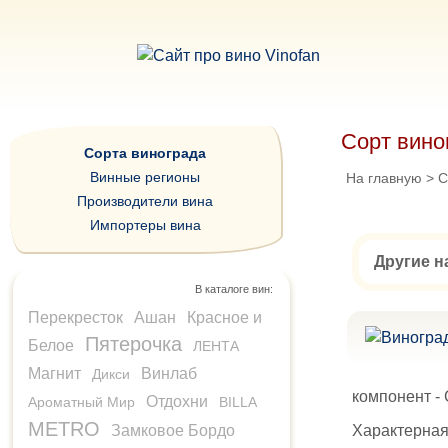
Сорт вин
Сорта винограда
Винные регионы
На главную
>
С
Производители вина
Импортеры вина
Другие н
В каталоге вин:
Перекресток
Ашан
Красное и
Пятерочка
Белое
ЛЕНТА
Магнит
Винлаб
Дикси
компонент -
Отдохни
Ароматный Мир
BILLA
METRO
Замковое Бордо
Характерная