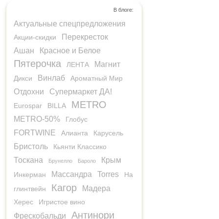
В блоге:
Актуальные спецпредложения
Перекресток
Акции-скидки
Ашан
Красное и Белое
Пятерочка
Магнит
ЛЕНТА
Винлаб
Дикси
Ароматный Мир
Отдохни
Супермаркет ДА!
METRO
Eurospar
BILLA
METRO-50%
Глобус
FORTWINE
Алианта
Карусель
Бристоль
Кьянти Классико
Тоскана
Крым
Брунелло
Бароло
Массандра
Torres
Инкерман
На
Кагор
Мадера
глинтвейн
Херес
Игристое вино
Антинори
Фрескобальди