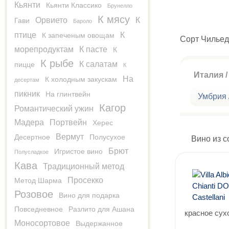
Кьянти
Кьянти Классико
Брунелло
К мясу
Орвието
К
Гави
Бароло
птице
К
К запеченым овощам
Сорт Чильед
морепродуктам
К пасте
К
К рыбе
К салатам
пицце
К
Италия / 
На
К холодным закускам
десертам
пикник
На глинтвейн
Умбрия 
Кагор
Романтический ужин
Мадера
Портвейн
Херес
Вермут
Десертное
Полусухое
Вино из с
Брют
Игристое вино
Полусладкое
Кава
Традиционный метод
Просекко
Метод Шарма
Розовое
Вино для подарка
Повседневное
Разлито для Ашана
красное сух
Моносортовое
Выдержанное