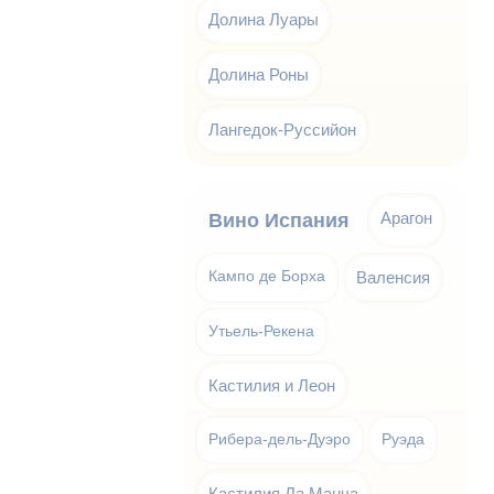
Долина Луары
Долина Роны
Лангедок-Руссийон
Арагон
Вино Испания
Кампо де Борха
Валенсия
Утьель-Рекена
Кастилия и Леон
Рибера-дель-Дуэро
Руэда
Кастилия Ла Манча