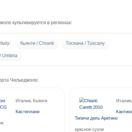
жоло культивируется в регионах:
Italy:
Кьянти / Chianti
Тоскана / Tuscany
/ Umbria
орта Чильеджоло:
Италия, Кьянти
Италия,
Кастеллани
Кантина
Типичи дель Аретино
ое
красное сухое