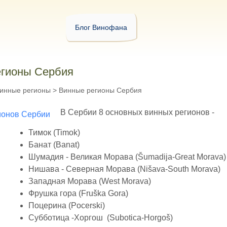
Блог Винофана
егионы Сербия
инные регионы
>
Винные регионы Сербия
В Сербии 8 основных винных регионов -
Тимок (Timok)
Банат (Banat)
Шумадия - Великая Морава (Šumadija-Great Morava)
Нишава - Северная Морава (Nišava-South Morava)
Западная Морава (West Morava)
Фрушка гора (Fruška Gora)
Поцерина (Pocerski)
Субботица -Хоргош (Subotica-Horgoš)