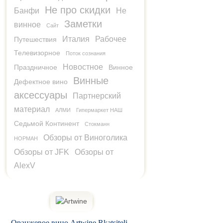
Не про скидки
Банфи
Не
Заметки
винное
Сайт
Италия
Рабочее
Путешествия
Телевизорное
Поток сознания
Новостное
Праздничное
Винное
Винные
Дефектное вино
аксессуары
Партнерский
материал
АЛМИ
Гипермаркет НАШ
Седьмой Континент
Стокманн
Обзоры от Виноголика
НОРМАН
Обзоры от JFK
Обзоры от
AlexV
Оранжевое вино Artwine Rkatsiteli