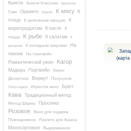
Кьянти
Кьянти Классико
Брунелло
К мясу
Орвието
К
Гави
Бароло
птице
К
К запеченым овощам
морепродуктам
К пасте
К
К рыбе
К салатам
пицце
К
На
К холодным закускам
десертам
пикник
На глинтвейн
Кагор
Романтический ужин
Мадера
Портвейн
Херес
Вермут
Десертное
Полусухое
Брют
Игристое вино
Полусладкое
Кава
Традиционный метод
Просекко
Метод Шарма
Розовое
Вино для подарка
Повседневное
Разлито для Ашана
Моносортовое
Выдержанное