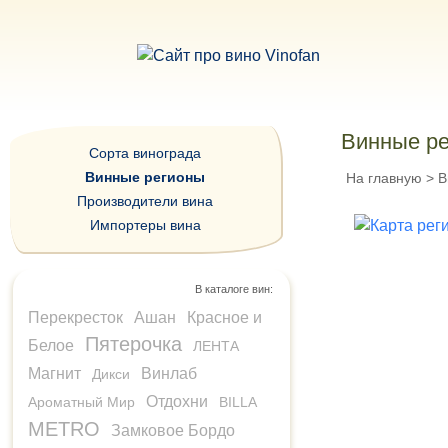
Винные р
Сорта винограда
Винные регионы
На главную
>
В
Производители вина
Импортеры вина
В каталоге вин:
Перекресток
Ашан
Красное и
Пятерочка
Белое
ЛЕНТА
Магнит
Винлаб
Дикси
Отдохни
Ароматный Мир
BILLA
METRO
Замковое Бордо