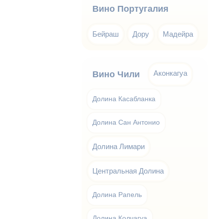
Вино Португалия
Бейраш
Дору
Мадейра
Аконкагуа
Вино Чили
Долина Касабланка
Долина Сан Антонио
Долина Лимари
Центральная Долина
Долина Рапель
Долина Колчагуа