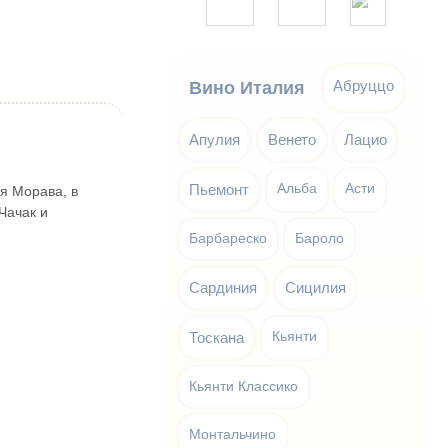
Абруццо
Вино Италия
Апулия
Венето
Лацио
Пьемонт
Альба
Асти
я Морава, в
Чачак и
Барбареско
Бароло
Сардиния
Сицилия
Тоскана
Кьянти
Кьянти Классико
Монтальчино