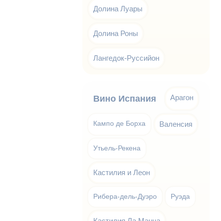
Долина Луары
Долина Роны
Лангедок-Руссийон
Арагон
Вино Испания
Кампо де Борха
Валенсия
Утьель-Рекена
Кастилия и Леон
Рибера-дель-Дуэро
Руэда
Кастилия Ла Манча