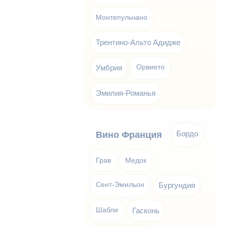
Монтепульчано
Трентино-Альто Адидже
Умбрия
Орвието
Эмилия-Романья
Бордо
Вино Франция
Грав
Медок
Сент-Эмильон
Бургундия
Шабли
Гасконь