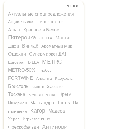
В блоге:
Актуальные спецпредложения
Перекресток
Акции-скидки
Ашан
Красное и Белое
Пятерочка
Магнит
ЛЕНТА
Винлаб
Дикси
Ароматный Мир
Отдохни
Супермаркет ДА!
METRO
Eurospar
BILLA
METRO-50%
Глобус
FORTWINE
Алианта
Карусель
Бристоль
Кьянти Классико
Тоскана
Крым
Брунелло
Бароло
Массандра
Torres
Инкерман
На
Кагор
Мадера
глинтвейн
Херес
Игристое вино
Антинори
Фрескобальди