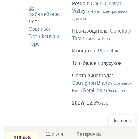
Регион:
Chile, Central
Valley /
Чили, Центральная
Долина
Производитель:
Concha y
Toro /
Конча и Торо
Импортер:
Руст Инк
Тип:
белое полусухое
Сорта винограда:
Sauvignon Blanc /
Совиньон
Semillon /
Блан
Семильон
2017г
12,5% alc
Все цены
12 июля -
Пятерочка
319 руб.