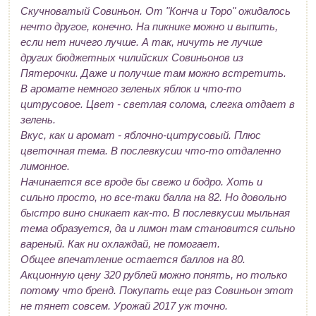
Скучноватый Совиньон. От "Конча и Торо" ожидалось
нечто другое, конечно. На пикнике можно и выпить,
если нет ничего лучше. А так, ничуть не лучше
других бюджетных чилийских Совиньонов из
Пятерочки. Даже и получше там можно встретить.
В аромате немного зеленых яблок и что-то
цитрусовое. Цвет - светлая солома, слегка отдает в
зелень.
Вкус, как и аромат - яблочно-цитрусовый. Плюс
цветочная тема. В послевкусии что-то отдаленно
лимонное.
Начинается все вроде бы свежо и бодро. Хоть и
сильно просто, но все-таки балла на 82. Но довольно
быстро вино сникает как-то. В послевкусии мыльная
тема образуется, да и лимон там становится сильно
вареный. Как ни охлаждай, не помогает.
Общее впечатление остается баллов на 80.
Акционную цену 320 рублей можно понять, но только
потому что бренд. Покупать еще раз Совиньон этот
не тянет совсем. Урожай 2017 уж точно.