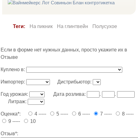
Теги:
На пикник
На глинтвейн
Полусухое
Если в форме нет нужных данных, просто укажите их в
Отзыве
Куплено в:
Импортер:
Дистрибьютор:
Год урожая:
Дата розлива:
.
.
Литраж:
Оценка*:
4 -----
5 -----
6 -----
7 -----
8 -----
9 -----
10
Отзыв*: