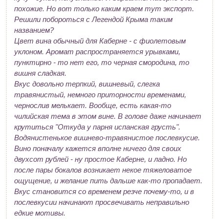
похожие. Но вот только каким краем тут экспорт.
Решили побороться с Легендой Крыма таким
названием?
Цвет вина обычный для Каберне - с фиолетовым
уклоном. Аромат распространяется урывками,
пунктирно - то нет его, то черная смородина, то
вишня сладкая.
Вкус довольно терпкий, вишневый, слегка
травянистый, немного приторности временами,
чернослив мелькает. Вообще, есть какая-то
чилийская тема в этом вине. В голове даже начинает
крутиться "Откуда у парня испанская грусть".
Водянистенькое вишнево-травянистое послевкусие.
Вино поначалу кажется вполне ничего для своих
двухсот рублей - ну простое Каберне, и ладно. Но
после пары бокалов возникает некое тяжеловатое
ощущение, и желание пить дальше как-то пропадает.
Вкус становится со временем резче почему-то, и в
послевкусии начинают просвечивать неправильно
едкие мотивы.