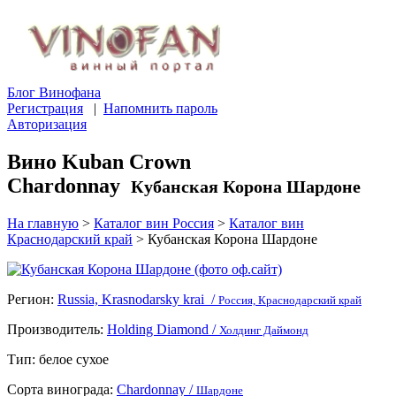
Блог Винофана
Регистрация
|
Напомнить пароль
Авторизация
Вино Kuban Crown
Chardonnay
Кубанская Корона Шардоне
На главную
>
Каталог вин Россия
>
Каталог вин
Краснодарский край
>
Кубанская Корона Шардоне
Регион:
Russia, Krasnodarsky krai /
Россия, Краснодарский край
Производитель:
Holding Diamond /
Холдинг Даймонд
Тип:
белое сухое
Сорта винограда:
Chardonnay /
Шардоне