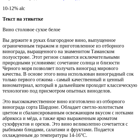
10-12% alc
Текст на этикетке
Вино столовое сухое белое
Вы держите в руках благородное вино, выпущенное
ограниченным тиражом и приготовленное из отборного
винограда, выращенного на знаменитом Таманском
полуострове. Этот регион славится исключительными
природными условиями: сочетание солнца и близости
Черного моря позволяет получать виноград мирового
качества. В основе этого вина использован виноградный сок
только первого отжима - самый качественный и ценный
виноматериал, который в дальнейшем проходит классическую
технологию под присмотром опытных виноделов.
Это высококачественное вино изготовлено из отборного
винограда сорта Шардоне. Обладает светло-золотистым
цветом и сбалансированным освежающим вкусом с нотками
абрикоса и мёда, а также ярко выраженным ароматом
сухофруктов и орехов. Это вино великолепно сочетается с
рыбными блюдами, салатами и фруктами. Подается
охлажденным до температуры 14-16°С.