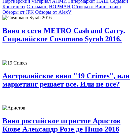
Партнерский материал
АЛМИ
Гипермаркет НАШ
Седьмой
Континент
Стокманн
НОРМАН
Обзоры от Виноголика
Обзоры от JFK
Обзоры от AlexV
Вино в сети METRO Cash and Carry.
Сицилийское Cusumano Syrah 2016.
Австралийское вино "19 Crimes", или
маркетинг решает все. Или не все?
Вино российское игристое Аристов
Кюве Александр Розе де Пино 2016