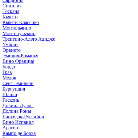
Сардиния
Сицилия
Тоскана
Кьянти
Кьянти Классико
Монтальчино
Монтепульчано
Трентино-Альто Адидже
Умбрия
Орвието
Эмилия-Романья
Вино Франция
Бордо
Грав
Медок
Сент-Эмильон
Бургундия
Шабли
Гасконь
Долина Луары
Долина Роны
Лангедок-Руссийон
Вино Испания
Арагон
Кампо де Борха