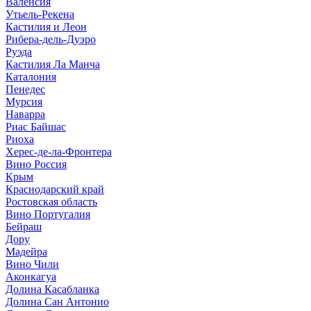
Валенсия
Утьель-Рекена
Кастилия и Леон
Рибера-дель-Дуэро
Руэда
Кастилия Ла Манча
Каталония
Пенедес
Мурсия
Наварра
Риас Байшас
Риоха
Херес-де-ла-Фронтера
Вино Россия
Крым
Краснодарский край
Ростовская область
Вино Португалия
Бейраш
Дору
Мадейра
Вино Чили
Аконкагуа
Долина Касабланка
Долина Сан Антонио