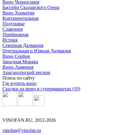
Вино Черногория
Бассейн Скадарского Озера
Вино Хорватия
Континентальная
Подунавье
Славония
Прибрежная
Истрия
Северная Далмация
Центральная и Южная Далмация
Вино Сербия
Западная Морава
Вино Армения
Арагацотнский регион
Поиск по сайту
Где купить вино
Скидки на вино в супермаркетах (19)
VINOFAN.RU, 2012-2026
vinofan@vinofan.ru