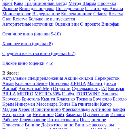
Брют
Кава
Традиционный метод
Метод Шарма
Просекко
Розовое
Вино для подарка
Повседневное
Разлито для Ашана
Моносортовое
Выдержанное
Коллекционное
Crianza
Reserva
Gran Reserva
Больше не выпускается
Авторитетные источники
Оценки вин
О проекте Винофан
Отличное вино (оценки 9-10)
Хорошее вино (оценки 8)
Среднего качества вино (оценки 6-7)
Плохое вино (оценки < 6)
В блоге:
Актуальные спецпредложения
Акции-скидки
Перекресток
Ашан
Красное и Белое
Пятерочка
ЛЕНТА
Магнит
Дикси
Винлаб
Ароматный Мир
Отдохни
Супермаркет ДА!
Eurospar
BILLA
METRO
METRO-50%
Глобус
FORTWINE
Алианта
Карусель
Бристоль
Кьянти Классико
Тоскана
Брунелло
Бароло
Крым
Инкерман
Массандра
Torres
На глинтвейн
Кагор
Мадера
Херес
Игристое вино
Фрескобальди
Антинори
Банфи
Не про скидки
Не винное
Сайт
Заметки
Путешествия
Италия
Рабочее
Телевизорное
Поток сознания
Праздничное
Новостное
Винное
Дефектное вино
Винные аксессуары