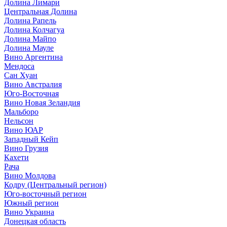
Долина Лимари
Центральная Долина
Долина Рапель
Долина Колчагуа
Долина Майпо
Долина Мауле
Вино Аргентина
Мендоса
Сан Хуан
Вино Австралия
Юго-Восточная
Вино Новая Зеландия
Мальборо
Нельсон
Вино ЮАР
Западный Кейп
Вино Грузия
Кахети
Рача
Вино Молдова
Кодру (Центральный регион)
Юго-восточный регион
Южный регион
Вино Украина
Донецкая область