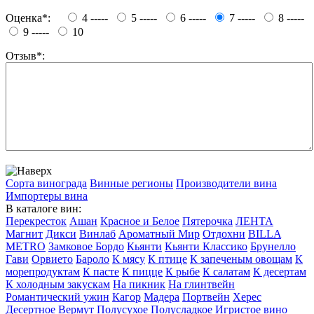
Оценка*:
4 -----
5 -----
6 -----
7 -----
8 -----
9 -----
10
Отзыв*:
Сорта винограда
Винные регионы
Производители вина
Импортеры вина
В каталоге вин:
Перекресток
Ашан
Красное и Белое
Пятерочка
ЛЕНТА
Магнит
Дикси
Винлаб
Ароматный Мир
Отдохни
BILLA
METRO
Замковое Бордо
Кьянти
Кьянти Классико
Брунелло
Гави
Орвието
Бароло
К мясу
К птице
К запеченым овощам
К
морепродуктам
К пасте
К пицце
К рыбе
К салатам
К десертам
К холодным закускам
На пикник
На глинтвейн
Романтический ужин
Кагор
Мадера
Портвейн
Херес
Десертное
Вермут
Полусухое
Полусладкое
Игристое вино