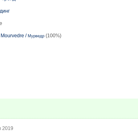
динг
е
:
Mourvedre /
(100%)
Мурведр
я 2019