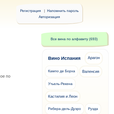
Регистрация
|
Напомнить пароль
Авторизация
Все вина по алфавиту (693)
Арагон
Вино Испания
Кампо де Борха
Валенсия
ое по
Утьель-Рекена
Кастилия и Леон
Рибера-дель-Дуэро
Руэда