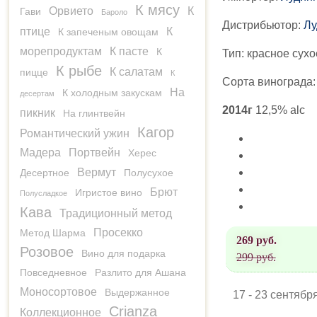
К мясу
Орвието
К
Гави
Бароло
Дистрибьютор:
Лу
птице
К
К запеченым овощам
морепродуктам
К пасте
К
Тип:
красное сухо
К рыбе
К салатам
пицце
К
Сорта винограда
На
К холодным закускам
десертам
2014г
12,5% alc
пикник
На глинтвейн
Кагор
Романтический ужин
Мадера
Портвейн
Херес
Вермут
Десертное
Полусухое
Брют
Игристое вино
Полусладкое
Кава
Традиционный метод
Просекко
Метод Шарма
269 руб.
Розовое
Вино для подарка
299 руб.
Повседневное
Разлито для Ашана
Моносортовое
Выдержанное
17 - 23 сентябр
Crianza
Коллекционное