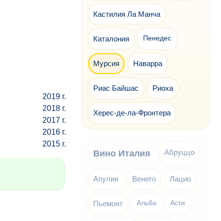
Кастилия Ла Манча
Каталония
Пенедес
Мурсия
Наварра
Риас Байшас
Риоха
2019 г.
2018 г.
Херес-де-ла-Фронтера
2017 г.
2016 г.
2015 г.
Абруццо
Вино Италия
Апулия
Венето
Лацио
Пьемонт
Альба
Асти