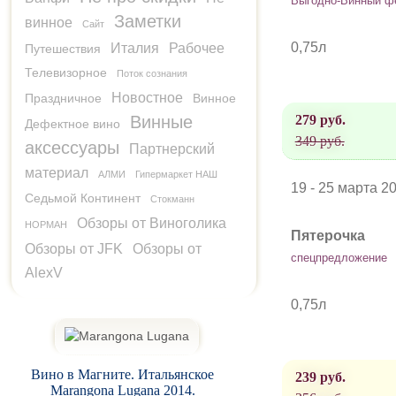
Выгодно-Винный ф
Заметки
винное
Сайт
0,75л
Италия
Рабочее
Путешествия
Телевизорное
Поток сознания
Новостное
Праздничное
Винное
Винные
279 руб.
Дефектное вино
349 руб.
аксессуары
Партнерский
материал
АЛМИ
Гипермаркет НАШ
19 - 25 марта 2
Седьмой Континент
Стокманн
Обзоры от Виноголика
НОРМАН
Пятерочка
Обзоры от JFK
Обзоры от
спецпредложение
AlexV
0,75л
Вино в Магните. Итальянское
239 руб.
Marangona Lugana 2014.