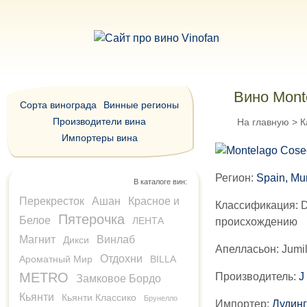
Вино Mon
Сорта винограда
Винные регионы
Производители вина
На главную
>
К
Импортеры вина
Регион:
Spain, Mu
В каталоге вин:
Перекресток
Ашан
Красное и
Классификация:
D
Пятерочка
Белое
ЛЕНТА
происхождению
Магнит
Винлаб
Дикси
Апелласьон:
Jumi
Отдохни
Ароматный Мир
BILLA
METRO
Производитель:
J
Замковое Бордо
Кьянти
Кьянти Классико
Брунелло
Импортер:
Лудинг