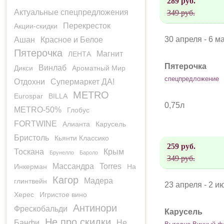
289 руб.
Актуальные спецпредложения
349 руб.
Перекресток
Акции-скидки
30 апреля - 6 м
Ашан
Красное и Белое
Пятерочка
Магнит
ЛЕНТА
Пятерочка
Винлаб
Дикси
Ароматный Мир
спецпредложение
Отдохни
Супермаркет ДА!
METRO
Eurospar
BILLA
0,75л
METRO-50%
Глобус
FORTWINE
Алианта
Карусель
Бристоль
Кьянти Классико
259 руб.
Тоскана
Крым
Брунелло
Бароло
349 руб.
Массандра
Torres
Инкерман
На
Кагор
Мадера
глинтвейн
23 апреля - 2 и
Херес
Игристое вино
Антинори
Фрескобальди
Карусель
Не про скидки
Банфи
Не