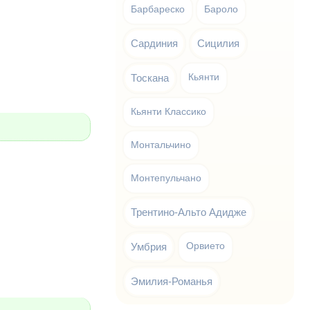
Барбареско
Бароло
Сардиния
Сицилия
Тоскана
Кьянти
Кьянти Классико
Монтальчино
Монтепульчано
Трентино-Альто Адидже
Умбрия
Орвието
Эмилия-Романья