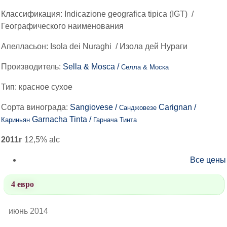
Классификация:
Indicazione geografica tipica (IGT)
/
Географического наименования
Апелласьон:
Isola dei Nuraghi
/
Изола дей Нураги
Производитель:
Sella & Mosca /
Селла & Моска
Тип:
красное сухое
Сорта винограда:
Sangiovese /
Carignan /
Санджовезе
Garnacha Tinta /
Кариньян
Гарнача Тинта
2011г
12,5% alc
Все цены
4 евро
июнь 2014