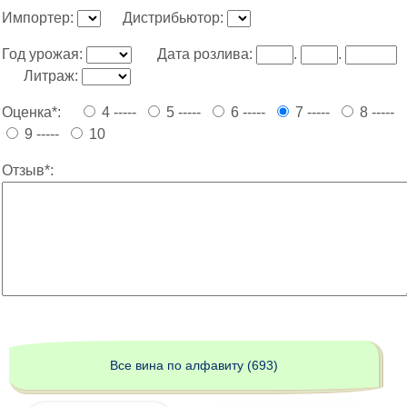
Импортер:
Дистрибьютор:
Год урожая:
Дата розлива:
.
.
Литраж:
Оценка*:
4 -----
5 -----
6 -----
7 -----
8 -----
9 -----
10
Отзыв*:
Все вина по алфавиту (693)