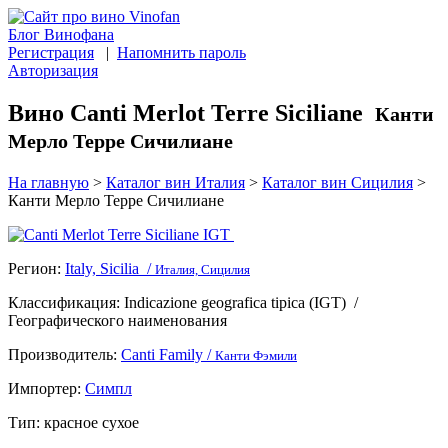
Блог Винофана
Регистрация
|
Напомнить пароль
Авторизация
Вино Canti Merlot Terre Siciliane
Канти
Мерло Терре Сичилиане
На главную
>
Каталог вин Италия
>
Каталог вин Сицилия
>
Канти Мерло Терре Сичилиане
Регион:
Italy, Sicilia /
Италия, Сицилия
Классификация:
Indicazione geografica tipica (IGT)
/
Географического наименования
Производитель:
Canti Family /
Канти Фэмили
Импортер:
Симпл
Тип:
красное сухое