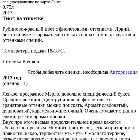
спецпредложение по карте Лента
0,75л
2013
Текст на этикетке
Рубиново-красный цвет с фиолетовыми оттенками. Яркий,
богатый букет с ароматами спелых сочных темных фруктов и
оттенками специй.
Температура подачи 16-18ºС.
Линейка Premium.
Чтобы добавлять оценки, необходима
Авторизация
2013 год
(оценок - 1)
Легкое, прозрачное Мерло, довольно специфический букет.
Среднетелое вино, цвет рубиновый, фиолетовые и
гранатовые оттенки можно поискать. Аромат слабоватый,
душноватый, карамельно-цветочный. Очень смущает странно
едкий, резкий аромат пробки.
Вкус при этом весьма продолжительное время кажется
абсолютно пресным. Немного цветочков, легкая приторность,
пряности, какао, терпкости чуть-чуть. Смолисто терпкое,
вязкое послевкусие с тонами дыма, золы и лаврового листа.