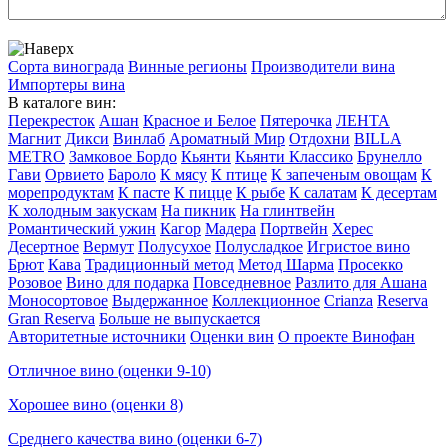
Сорта винограда
Винные регионы
Производители вина
Импортеры вина
В каталоге вин:
Перекресток
Ашан
Красное и Белое
Пятерочка
ЛЕНТА
Магнит
Дикси
Винлаб
Ароматный Мир
Отдохни
BILLA
METRO
Замковое Бордо
Кьянти
Кьянти Классико
Брунелло
Гави
Орвието
Бароло
К мясу
К птице
К запеченым овощам
К
морепродуктам
К пасте
К пицце
К рыбе
К салатам
К десертам
К холодным закускам
На пикник
На глинтвейн
Романтический ужин
Кагор
Мадера
Портвейн
Херес
Десертное
Вермут
Полусухое
Полусладкое
Игристое вино
Брют
Кава
Традиционный метод
Метод Шарма
Просекко
Розовое
Вино для подарка
Повседневное
Разлито для Ашана
Моносортовое
Выдержанное
Коллекционное
Crianza
Reserva
Gran Reserva
Больше не выпускается
Авторитетные источники
Оценки вин
О проекте Винофан
Отличное вино (оценки 9-10)
Хорошее вино (оценки 8)
Среднего качества вино (оценки 6-7)