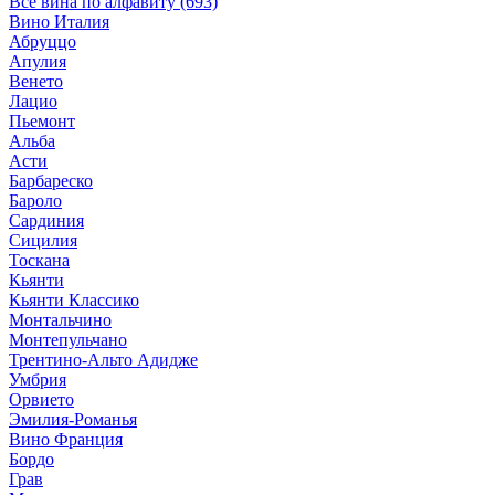
Все вина по алфавиту (693)
Вино Италия
Абруццо
Апулия
Венето
Лацио
Пьемонт
Альба
Асти
Барбареско
Бароло
Сардиния
Сицилия
Тоскана
Кьянти
Кьянти Классико
Монтальчино
Монтепульчано
Трентино-Альто Адидже
Умбрия
Орвието
Эмилия-Романья
Вино Франция
Бордо
Грав