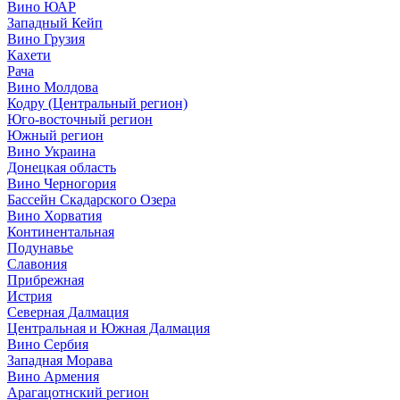
Вино ЮАР
Западный Кейп
Вино Грузия
Кахети
Рача
Вино Молдова
Кодру (Центральный регион)
Юго-восточный регион
Южный регион
Вино Украина
Донецкая область
Вино Черногория
Бассейн Скадарского Озера
Вино Хорватия
Континентальная
Подунавье
Славония
Прибрежная
Истрия
Северная Далмация
Центральная и Южная Далмация
Вино Сербия
Западная Морава
Вино Армения
Арагацотнский регион