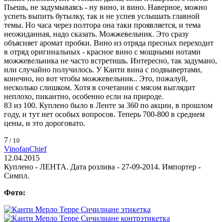
Пьешь, не задумываясь - ну вино, и вино. Наверное, можно
успеть выпить бутылку, так и не успев услышать главной
темы. Но часа через полтора она таки проявляется, и тема
неожиданная, надо сказать. Можжевельник. Это сразу
объясняет аромат пробки. Вино из отряда пресных переходит
в отряд оригинальных - красное вино с мощными нотами
можжевельника не часто встретишь. Интересно, так задумано,
или случайно получилось. У Канти вина с подвывертами,
конечно, но вот чтобы можжевельник.. Это, пожалуй,
несколько слишком. Хотя в сочетании с мясом выглядит
неплохо, пикантно, особенно если на природе.
83 из 100. Куплено было в Ленте за 360 по акции, в прошлом
году, и тут нет особых вопросов. Теперь 700-800 в среднем
цены, и это дороговато.
7
/ 10
VinofanChief
12.04.2015
Куплено - ЛЕНТА. Дата розлива - 27-09-2014. Импортер -
Симпл.
Фото: