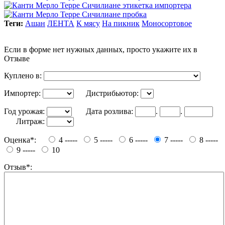
Теги:
Ашан
ЛЕНТА
К мясу
На пикник
Моносортовое
Если в форме нет нужных данных, просто укажите их в
Отзыве
Куплено в:
Импортер:
Дистрибьютор:
Год урожая:
Дата розлива:
.
.
Литраж:
Оценка*:
4 -----
5 -----
6 -----
7 -----
8 -----
9 -----
10
Отзыв*: