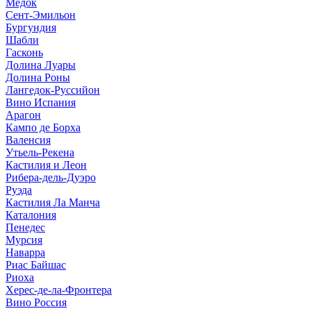
Медок
Сент-Эмильон
Бургундия
Шабли
Гасконь
Долина Луары
Долина Роны
Лангедок-Руссийон
Вино Испания
Арагон
Кампо де Борха
Валенсия
Утьель-Рекена
Кастилия и Леон
Рибера-дель-Дуэро
Руэда
Кастилия Ла Манча
Каталония
Пенедес
Мурсия
Наварра
Риас Байшас
Риоха
Херес-де-ла-Фронтера
Вино Россия