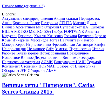
Плохое вино (оценки < 6)
В блоге:
Актуальные спецпредложения
Акции-скидки
Перекресток
Ашан
Красное и Белое
Пятерочка
ЛЕНТА
Магнит
Дикси
Винлаб
Ароматный Мир
Отдохни
Супермаркет ДА!
Eurospar
BILLA
METRO
METRO-50%
Глобус
FORTWINE
Алианта
Карусель
Бристоль
Кьянти Классико
Тоскана
Брунелло
Бароло
Крым
Инкерман
Массандра
Torres
На глинтвейн
Кагор
Мадера
Херес
Игристое вино
Фрескобальди
Антинори
Банфи
Не про скидки
Не винное
Сайт
Заметки
Путешествия
Италия
Рабочее
Телевизорное
Поток сознания
Праздничное
Новостное
Винное
Дефектное вино
Винные аксессуары
Партнерский материал
АЛМИ
Гипермаркет НАШ
Седьмой
Континент
Стокманн
НОРМАН
Обзоры от Виноголика
Обзоры от JFK
Обзоры от AlexV
Винные хиты "Пятерочки". Carlos
Serres Crianza 2015.