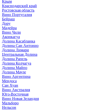
Крым
Краснодарский край
Ростовская область
Вино Португалия
Бейраш
Дору
Мадейра
Вино Чили
Аконкагуа
Долина Касабланка
Долина Сан Антонио
Долина Лимари
Центральная Долина
Долина Рапель
Долина Колчагуа
Долина Майпо
Долина Мауле
Вино Аргентина
Мендоса
Сан Хуан
Вино Австралия
Юго-Восточная
Вино Новая Зеландия
Мальборо
Нельсон