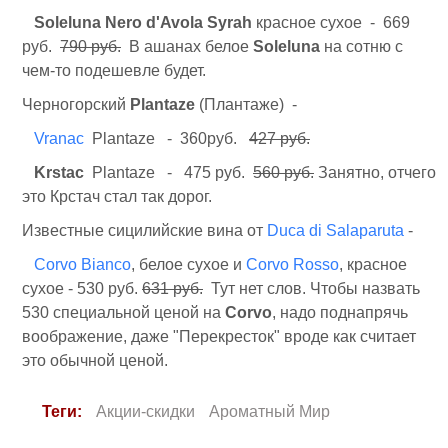
Soleluna Nero d'Avola Syrah
красное сухое - 669
руб.
790 руб.
В ашанах белое
Soleluna
на сотню с
чем-то подешевле будет.
Черногорский
Plantaze
(Плантаже) -
Vranac
Plantaze - 360руб.
427 руб.
Krstac
Plantaze - 475 руб.
560 руб.
Занятно, отчего
это Крстач стал так дорог.
Известные сицилийские вина от
Duca di Salaparuta
-
Corvo Bianco
, белое сухое и
Corvo Rosso
, красное
сухое - 530 руб.
631 руб.
Тут нет слов. Чтобы назвать
530 специальной ценой на
Corvo
, надо поднапрячь
воображение, даже "Перекресток" вроде как считает
это обычной ценой.
Теги:
Акции-скидки
Ароматный Мир