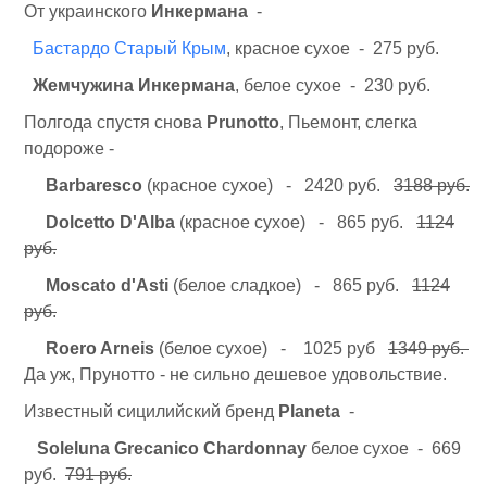
От украинского
Инкермана
-
Бастардо Старый Крым
, красное сухое - 275 руб.
Жемчужина Инкермана
, белое сухое - 230 руб.
Полгода спустя снова
Prunotto
, Пьемонт, слегка
подороже -
Barbaresco
(красное сухое) - 2420 руб.
3188 руб.
Dolcetto D'Alba
(красное сухое) - 865 руб.
1124
руб.
Moscato d'Asti
(белое сладкое) - 865 руб.
1124
руб.
Roero Arneis
(белое сухое) - 1025 руб
1349 руб.
Да уж, Прунотто - не сильно дешевое удовольствие.
Известный сицилийский бренд
Planeta
-
Soleluna Grecanico Chardonnay
белое сухое - 669
руб.
791 руб.