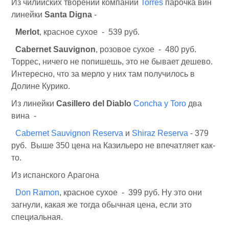
Из чилийских творений компании
Torres
парочка вин
линейки
Santa Digna
-
Merlot
, красное сухое - 539 руб.
Cabernet Sauvignon
, розовое сухое - 480 руб.
Торрес, ничего не попишешь, это не бывает дешево.
Интересно, что за мерло у них там получилось в
Долине Курико.
Из линейки
Casillero del Diablo
Concha y Toro
два
вина -
Cabernet Sauvignon Reserva
и
Shiraz Reserva
- 379
руб. Выше 350 цена на Казильеро не впечатляет как-
то.
Из испанского Арагона
Don Ramon
, красное сухое - 399 руб. Ну это они
загнули, какая же тогда обычная цена, если это
специальная.