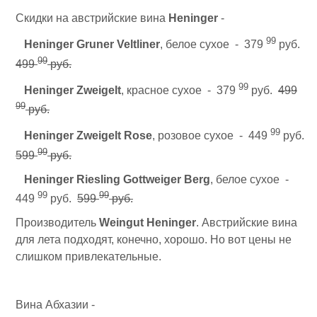
Скидки на австрийские вина
Heninger
-
99
Heninger Gruner Veltliner
, белое сухое - 379
руб.
99
499
руб.
99
Heninger Zweigelt
, красное сухое - 379
руб.
499
99
руб.
99
Heninger Zweigelt Rose
, розовое сухое - 449
руб.
99
599
руб.
Heninger Riesling Gottweiger Berg
, белое сухое -
99
99
449
руб.
599
руб.
Производитель
Weingut Heninger
. Австрийские вина
для лета подходят, конечно, хорошо. Но вот цены не
слишком привлекательные.
Вина Абхазии -