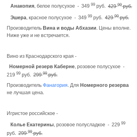
99
99
Анакопия
, белое полусухое - 349
руб.
429
руб.
99
99
Эшера
, красное полусухое - 349
руб.
429
руб.
Производитель
Вина и воды Абхазии
. Цены вполне.
Ниже уже и не встречается.
Вино из Краснодарского края -
Номерной резерв Каберне
, розовое полусухое -
99
99
219
руб.
299
руб.
Производитель
Фанагория
. Для
Номерного резерва
не лучшая цена.
Игристое российское -
99
Колье Екатерины
, розовое полусладкое - 229
99
руб.
299
руб.