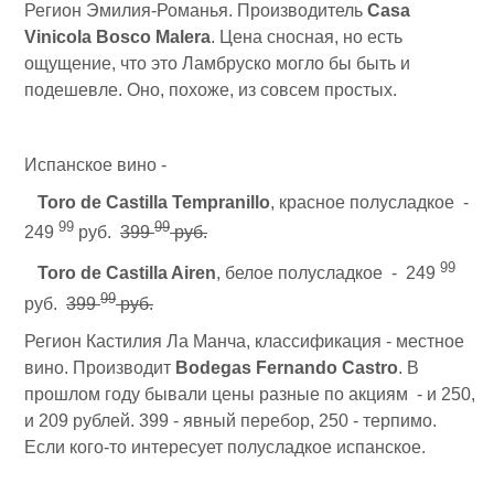
Регион Эмилия-Романья. Производитель
Casa
Vinicola Bosco Malera
. Цена сносная, но есть
ощущение, что это Ламбруско могло бы быть и
подешевле. Оно, похоже, из совсем простых.
Испанское вино -
Toro de Castilla Tempranillo
, красное полусладкое -
99
99
249
руб.
399
руб.
99
Toro de Castilla Airen
, белое полусладкое - 249
99
руб.
399
руб.
Регион Кастилия Ла Манча, классификация - местное
вино. Производит
Bodegas Fernando Castro
. В
прошлом году бывали цены разные по акциям - и 250,
и 209 рублей. 399 - явный перебор, 250 - терпимо.
Если кого-то интересует полусладкое испанское.