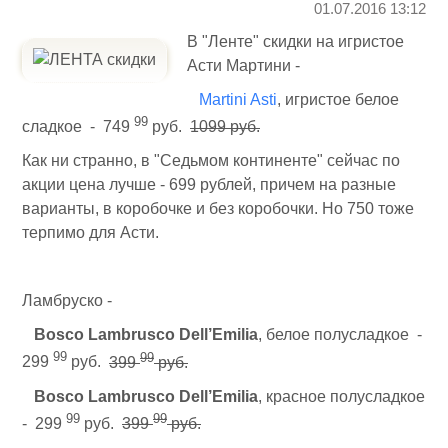
01.07.2016 13:12
В "Ленте" скидки на игристое
Асти Мартини -
Martini Asti
, игристое белое
99
сладкое - 749
руб.
1099 руб.
Как ни странно, в "Седьмом континенте" сейчас по
акции цена лучше - 699 рублей, причем на разные
варианты, в коробочке и без коробочки.
Но 750 тоже
терпимо для Асти.
Ламбруско -
Bosco Lambrusco Dell’Emilia
, белое полусладкое -
99
99
299
руб.
399
руб.
Bosco Lambrusco Dell’Emilia
, красное полусладкое
99
99
- 299
руб.
399
руб.