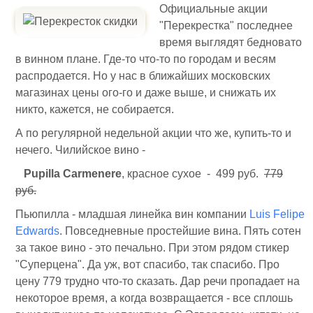
Официальные акции
"Перекрестка" последнее
время выглядят бедновато
в винном плане. Где-то что-то по городам и весям
распродается. Но у нас в ближайших московских
магазинах цены ого-го и даже выше, и снижать их
никто, кажется, не собирается.
А по регулярной недельной акции что же, купить-то и
нечего. Чилийское вино -
Pupilla Carmenere
, красное сухое - 499 руб.
779
руб.
Пьюпилла - младшая линейка вин компании
Luis Felipe
Edwards
. Повседневные простейшие вина. Пять сотен
за такое вино - это печально. При этом рядом стикер
"Суперцена". Да уж, вот спасибо, так спасибо. Про
цену 779 трудно что-то сказать. Дар речи пропадает на
некоторое время, а когда возвращается - все сплошь