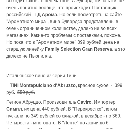
выходит какое-то непечатное. С Эдвардсом, кстати, не
очень понятно вообще, что происходит. Поставщик
российский -
ТД Арома
. Но если посмотреть на сайте
"Ароматного мира", вина Эдвардса представлены в
очень ограниченном количестве, далеко не во всех
магазинах. Какие-то проблемы с поставками, похоже.
Но пока что в "Ароматном мире" 899 рублей цена на
старшую линейку
Family Selection Gran Reserva
, а это
далеко не Пьюпилла.
Итальянское вино из серии Тини -
TINI Montepulciano d'Abruzzo
, красное сухое - 399
руб.
559 руб.
Регион Абруццо. Производитель
Caviro
. Импортер
Симпл
, их цена 440 рублей. В "Перекрестке" летом
пускали по 349 рублей со скидкой, в декабре - по 369.
Четыреста - многовато. В "Ленте" по акции до 6