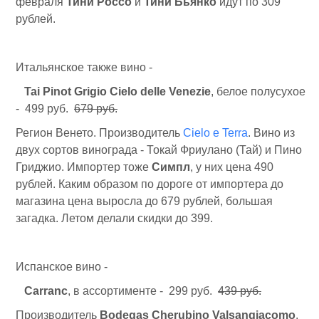
февраля
Тини Россо
и
Тини Бьянко
идут по 309
рублей.
Итальянское также вино -
Tai Pinot Grigio Cielo delle Venezie
, белое полусухое
- 499 руб.
679 руб.
Регион Венето. Производитель
Cielo e Terra
. Вино из
двух сортов винограда - Токай Фриулано (Тай) и Пино
Гриджио. Импортер тоже
Симпл
, у них цена 490
рублей. Каким образом по дороге от импортера до
магазина цена выросла до 679 рублей, большая
загадка. Летом делали скидки до 399.
Испанское вино -
Carranc
, в ассортименте - 299 руб.
439 руб.
Производитель
Bodegas Cherubino Valsangiacomo
.