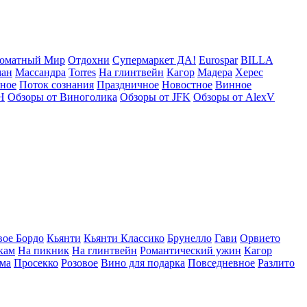
оматный Мир
Отдохни
Супермаркет ДА!
Eurospar
BILLA
ман
Массандра
Torres
На глинтвейн
Кагор
Мадера
Херес
рное
Поток сознания
Праздничное
Новостное
Винное
Н
Обзоры от Виноголика
Обзоры от JFK
Обзоры от AlexV
вое Бордо
Кьянти
Кьянти Классико
Брунелло
Гави
Орвието
кам
На пикник
На глинтвейн
Романтический ужин
Кагор
ма
Просекко
Розовое
Вино для подарка
Повседневное
Разлито