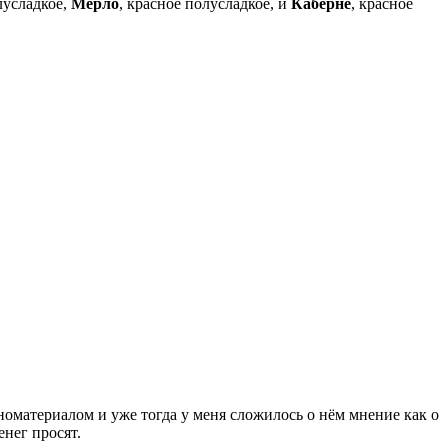
лусладкое,
Мерло
, красное полусладкое, и
Каберне
, красное
номатериалом и уже тогда у меня сложилось о нём мнение как о
енег просят.