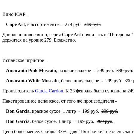
Вино ЮАР -
Cape Art
, в ассортименте - 279 руб.
349 руб.
Довольно новое вино, серия
Cape Art
появилась в "Пятерочке"
держится на уровне 279. Бюджетно.
Испанское игристое -
Amaranta Pink Moscato
, розовое сладкое - 299 руб.
390 руб.
Amaranta White Moscato
, белое полусладкое - 299 руб.
390 
Производитель
Garcia Carrion
. К 23 февраля была суперцена 249
Пакетированное испанское, от того же производителя -
Don Garcia
, красное сухое, 1 литр - 199 руб.
299 руб.
Don Garcia
, белое сухое, 1 литр - 199 руб.
299 руб
.
Цена более-менее. Скидка 33% - для "Пятерочки" не очень час