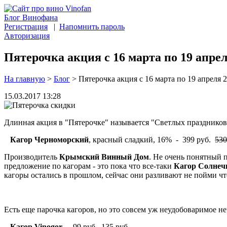
Блог Винофана
Регистрация
|
Напомнить пароль
Авторизация
Пятерочка акция с 16 марта по 19 апрел
На главную
>
Блог
>
Пятерочка акция с 16 марта по 19 апреля 
15.03.2017 13:28
Длинная акция в "Пятерочке" называется "Светлых праздников"
Кагор Черноморский
, красный сладкий, 16% - 399 руб.
530
Производитель
Крымский Винный Дом
. Не очень понятный 
предложение по кагорам - это пока что все-таки
Кагор Солнеч
кагоры остались в прошлом, сейчас они разливают не пойми чт
Есть еще парочка кагоров, но это совсем уж неудобоваримое не
Кагор Vinogor
- 99 руб.
135 руб.