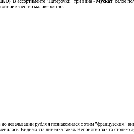
ИНКО)
. В ассортименте "Пятерочки" три вина -
Мускат
, белое по
стойное качество маловероятно.
ё до девальвации рубля я познакомился с этим "французским" ви
менилось. Видимо эта линейка такая. Непонятно за что столько д