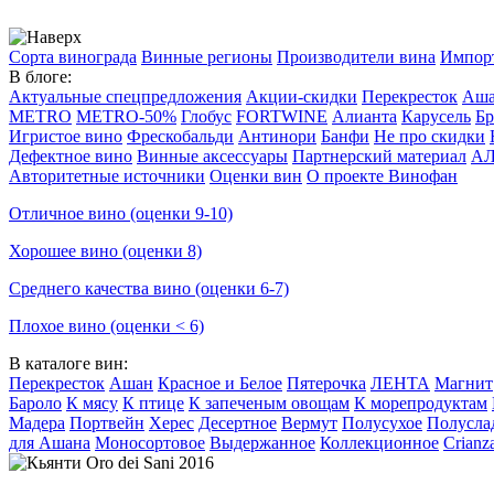
Сорта винограда
Винные регионы
Производители вина
Импор
В блоге:
Актуальные спецпредложения
Акции-скидки
Перекресток
Аш
METRO
METRO-50%
Глобус
FORTWINE
Алианта
Карусель
Бр
Игристое вино
Фрескобальди
Антинори
Банфи
Не про скидки
Дефектное вино
Винные аксессуары
Партнерский материал
А
Авторитетные источники
Оценки вин
О проекте Винофан
Отличное вино (оценки 9-10)
Хорошее вино (оценки 8)
Среднего качества вино (оценки 6-7)
Плохое вино (оценки < 6)
В каталоге вин:
Перекресток
Ашан
Красное и Белое
Пятерочка
ЛЕНТА
Магнит
Бароло
К мясу
К птице
К запеченым овощам
К морепродуктам
Мадера
Портвейн
Херес
Десертное
Вермут
Полусухое
Полусла
для Ашана
Моносортовое
Выдержанное
Коллекционное
Crianz