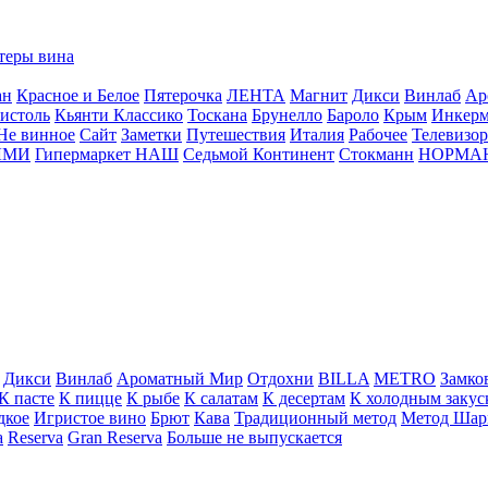
теры вина
ан
Красное и Белое
Пятерочка
ЛЕНТА
Магнит
Дикси
Винлаб
Ар
истоль
Кьянти Классико
Тоскана
Брунелло
Бароло
Крым
Инкер
Не винное
Сайт
Заметки
Путешествия
Италия
Рабочее
Телевизо
ЛМИ
Гипермаркет НАШ
Седьмой Континент
Стокманн
НОРМА
Дикси
Винлаб
Ароматный Мир
Отдохни
BILLA
METRO
Замко
К пасте
К пицце
К рыбе
К салатам
К десертам
К холодным закус
дкое
Игристое вино
Брют
Кава
Традиционный метод
Метод Шар
a
Reserva
Gran Reserva
Больше не выпускается