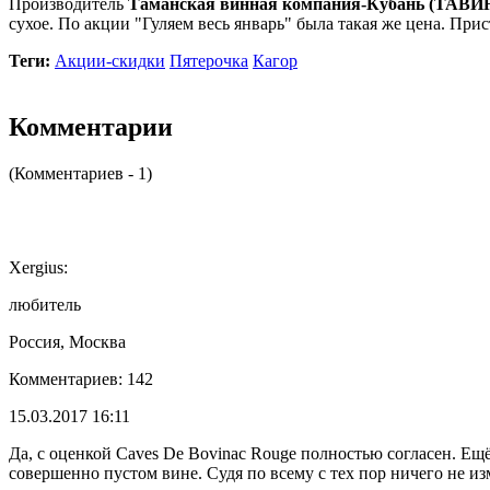
Производитель
Таманская винная компания-Кубань (ТАВ
сухое. По акции "Гуляем весь январь" была такая же цена. При
Теги:
Акции-скидки
Пятерочка
Кагор
Комментарии
(Комментариев - 1)
Xergius:
любитель
Россия, Москва
Комментариев: 142
15.03.2017 16:11
Да, с оценкой Caves De Bovinac Rouge полностью согласен. Ещ
совершенно пустом вине. Судя по всему с тех пор ничего не из