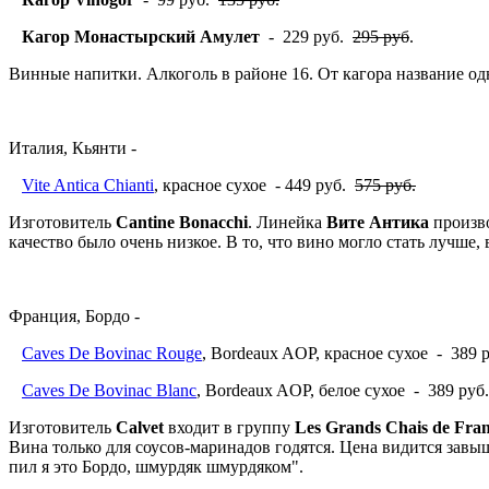
Кагор Монастырский Амулет
- 229 руб.
295 руб
.
Винные напитки. Алкоголь в районе 16. От кагора название о
Италия, Кьянти -
Vite Antica Chianti
, красное сухое - 449 руб.
575 руб.
Изготовитель
Cantine Bonacchi
. Линейка
Вите Антика
произво
качество было очень низкое. В то, что вино могло стать лучше,
Франция, Бордо -
Caves De Bovinac Rouge
, Bordeaux AOP, красное сухое - 389 
Caves De Bovinac Blanc
, Bordeaux AOP, белое сухое - 389 ру
Изготовитель
Calvet
входит в группу
Les Grands Chais de Fra
Вина только для соусов-маринадов годятся. Цена видится завы
пил я это Бордо, шмурдяк шмурдяком".