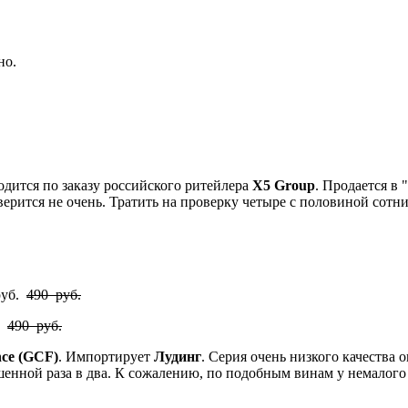
дно.
дится по заказу российского ритейлера
X5 Group
. Продается в 
 верится не очень. Тратить на проверку четыре с половиной сотни
руб.
490 руб.
б.
490 руб.
nce (GСF)
. Импортирует
Лудинг
. Серия очень низкого качества о
шенной раза в два. К сожалению, по подобным винам у немалого