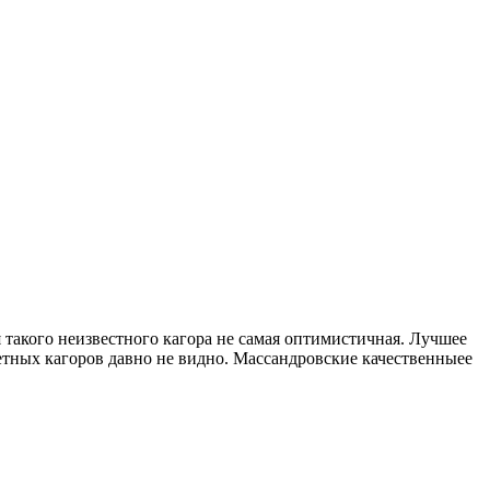
 такого неизвестного кагора не самая оптимистичная. Лучшее
етных кагоров давно не видно. Массандровские качественныее