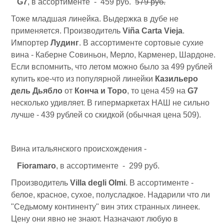
G7
, в ассортименте - 459 руб.
579 руб.
Тоже младшая линейка. Выдержка в дубе не
применяется. Производитель
Viña Carta Vieja
.
Импортер
Лудинг
. В ассортименте сортовые сухие
вина - Каберне Совиньон, Мерло, Карменер, Шардоне.
Если вспомнить, что летом можно было за 499 рублей
купить кое-что из популярной линейки
Казильеро
дель Дьябло
от
Конча и Торо
, то цена 459 на
G7
несколько удивляет. В гипермаркетах НАШ не сильно
лучше - 439 рублей со скидкой (обычная цена 509).
Вина итальянского происхождения -
Fioramaro
, в ассортименте - 299 руб.
Производитель
Villa degli Olmi
. В ассортименте -
белое, красное, сухое, полусладкое. Надарили что ли
"Седьмому континенту" вин этих странных линеек.
Цену они явно не знают. Назначают любую в