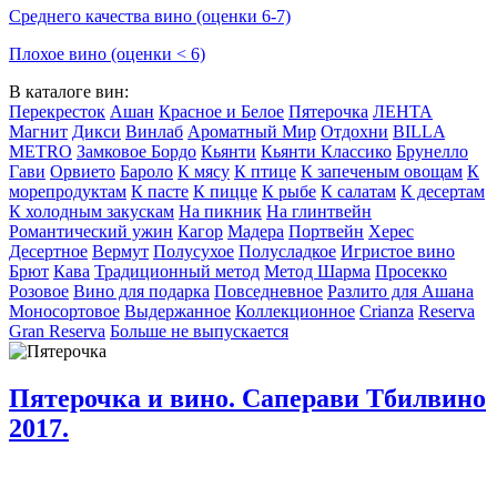
Среднего качества вино (оценки 6-7)
Плохое вино (оценки < 6)
В каталоге вин:
Перекресток
Ашан
Красное и Белое
Пятерочка
ЛЕНТА
Магнит
Дикси
Винлаб
Ароматный Мир
Отдохни
BILLA
METRO
Замковое Бордо
Кьянти
Кьянти Классико
Брунелло
Гави
Орвието
Бароло
К мясу
К птице
К запеченым овощам
К
морепродуктам
К пасте
К пицце
К рыбе
К салатам
К десертам
К холодным закускам
На пикник
На глинтвейн
Романтический ужин
Кагор
Мадера
Портвейн
Херес
Десертное
Вермут
Полусухое
Полусладкое
Игристое вино
Брют
Кава
Традиционный метод
Метод Шарма
Просекко
Розовое
Вино для подарка
Повседневное
Разлито для Ашана
Моносортовое
Выдержанное
Коллекционное
Crianza
Reserva
Gran Reserva
Больше не выпускается
Пятерочка и вино. Саперави Тбилвино
2017.