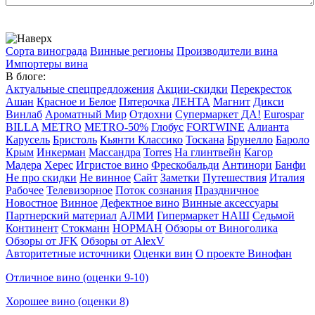
Сорта винограда
Винные регионы
Производители вина
Импортеры вина
В блоге:
Актуальные спецпредложения
Акции-скидки
Перекресток
Ашан
Красное и Белое
Пятерочка
ЛЕНТА
Магнит
Дикси
Винлаб
Ароматный Мир
Отдохни
Супермаркет ДА!
Eurospar
BILLA
METRO
METRO-50%
Глобус
FORTWINE
Алианта
Карусель
Бристоль
Кьянти Классико
Тоскана
Брунелло
Бароло
Крым
Инкерман
Массандра
Torres
На глинтвейн
Кагор
Мадера
Херес
Игристое вино
Фрескобальди
Антинори
Банфи
Не про скидки
Не винное
Сайт
Заметки
Путешествия
Италия
Рабочее
Телевизорное
Поток сознания
Праздничное
Новостное
Винное
Дефектное вино
Винные аксессуары
Партнерский материал
АЛМИ
Гипермаркет НАШ
Седьмой
Континент
Стокманн
НОРМАН
Обзоры от Виноголика
Обзоры от JFK
Обзоры от AlexV
Авторитетные источники
Оценки вин
О проекте Винофан
Отличное вино (оценки 9-10)
Хорошее вино (оценки 8)