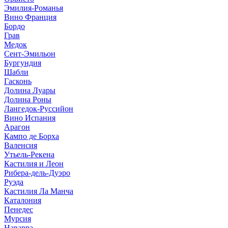
Эмилия-Романья
Вино Франция
Бордо
Грав
Медок
Сент-Эмильон
Бургундия
Шабли
Гасконь
Долина Луары
Долина Роны
Лангедок-Руссийон
Вино Испания
Арагон
Кампо де Борха
Валенсия
Утьель-Рекена
Кастилия и Леон
Рибера-дель-Дуэро
Руэда
Кастилия Ла Манча
Каталония
Пенедес
Мурсия
Наварра