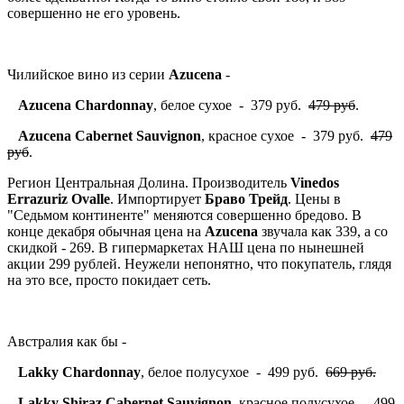
совершенно не его уровень.
Чилийское вино из серии
Azucena
-
Azucena Chardonnay
, белое сухое - 379 руб.
479 руб
.
Azucena Cabernet Sauvignon
, красное сухое - 379 руб.
479
руб
.
Регион Центральная Долина. Производитель
Vinedos
Errazuriz Ovalle
. Импортирует
Браво Трейд
. Цены в
"Седьмом континенте" меняются совершенно бредово. В
конце декабря обычная цена на
Azucena
звучала как 339, а со
скидкой - 269. В гипермаркетах НАШ цена по нынешней
акции 299 рублей. Неужели непонятно, что покупатель, глядя
на это все, просто покидает сеть.
Австралия как бы -
Lakky Chardonnay
, белое полусухое - 499 руб.
669 руб.
Lakky Shiraz Cabernet Sauvignon
, красное полусухое - 499