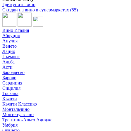
Где купить вино
Скидки на вино в супермаркетах (55)
Вино Италия
Абруццо
Апулия
Венето
Лацио
Пьемонт
Альба
Асти
Барбареско
Бароло
Сардиния
Сицилия
Тоскана
Кьянти
Кьянти Классико
Монтальчино
Монтепульчано
Трентино-Альто Адидже
Умбрия
Орвието