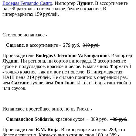
Bodegas Fernando Castro
. Импортер
Лудинг
. В ассортименте
на сей раз только полусладкое, белое и красное. В
гипермаркетах 159 рублей.
Столовое испанское -
Carranc
, в ассортименте - 279 руб.
349 руб.
Производитель
Bodegas Cherubino Valsangiacomo
. Импортер
Лудинг
. Ни региона, ни сортов винограда. В ассортименте
сухое и полусладкое, красное и белое. В магазинах Формата 1
- только красное, так им вот не повезло. В гипермаркетах
НАШ цена 219 рублей. Не сильно понятно в очередной раз,
чем
Carranc
лучше, чем
Don Juan
. И то, и то для глинтвейна
или соусов.
Испанское простейшее вино, но из Риохи -
Carmanchon Solidario
, красное сухое - 389 руб.
489 руб.
Производитель
R.M. Rioja
. В гипермаркетах цена 289, это
более адекватно. Когда-то вино стоило свои 180, и 389 -