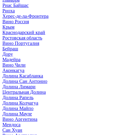
Риас Байшас
Риоха
Херес-де-ла-Фронтера
Вино Россия
Крым
Краснодарский край
Ростовская область
Вино Португалия
Бейраш
Дору
Мадейра
Вино Чили
Аконкагуа
Долина Касабланка
Долина Сан Антонио
Долина Лимари
Центральная Долина
Долина Рапель
Долина Колчагуа
Долина Майпо
Долина Мауле
Вино Аргентина
Мендоса
Сан Хуан