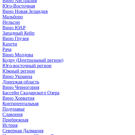
Вино Австралия
Юго-Восточная
Вино Новая Зеландия
Мальборо
Нельсон
Вино ЮАР
Западный Кейп
Вино Грузия
Кахети
Рача
Вино Молдова
Кодру (Центральный регион)
Юго-восточный регион
Южный регион
Вино Украина
Донецкая область
Вино Черногория
Бассейн Скадарского Озера
Вино Хорватия
Континентальная
Подунавье
Славония
Прибрежная
Истрия
Северная Далмация