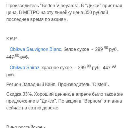
Производитель "Berton Vineyards". В "Дикси" приятная
цена. В МЕТРО на эту линейку цена 350 рублей
последнее время по акциям.
ЮАР -
90
Obikwa Sauvignon Blanc
, белое сухое - 299
руб.
90
447
руб.
90
90
Obikwa Shiraz
, красное сухое - 299
руб.
447
руб.
Регион Западный Кейп. Производитель "Distell".
Скидка 33%. Хороший ценник, в апреле было такое же
предложение в "Дикси". По акции в "Верном" эти вина
сейчас на сотню дороже.
Вино российское -