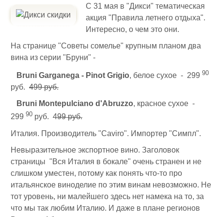
С 31 мая в "Дикси" тематическая
акция "Правила летнего отдыха".
Интересно, о чем это они.
На странице "Советы сомелье" крупным планом два
вина из серии "Бруни" -
90
Bruni Garganega - Pinot Grigio
, белое сухое - 299
руб.
499 руб.
Bruni Montepulciano d'Abruzzo
, красное сухое -
90
299
руб.
499 руб.
Италия. Производитель "Caviro". Импортер "Симпл".
Невыразительное экспортное вино. Заголовок
страницы "Вся Италия в бокале" очень странен и не
слишком уместен, потому как понять что-то про
итальянское виноделие по этим винам невозможно. Не
тот уровень, ни малейшего здесь нет намека на то, за
что мы так любим Италию. И даже в плане регионов