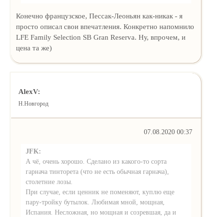
Конечно французское, Пессак-Леоньян как-никак - я
просто описал свои впечатления. Конкретно напомнило
LFE Family Selection SB Gran Reserva. Ну, впрочем, и
цена та же)
AlexV:
Н.Новгород
07.08.2020 00:37
JFK:
А чё, очень хорошо. Сделано из какого-то сорта
гарнача тинторета (что не есть обычная гарнача),
столетние лозы.
При случае, если ценник не поменяют, куплю еще
пару-тройку бутылок. Любимая мной, мощная,
Испания. Несложная, но мощная и созревшая, да и