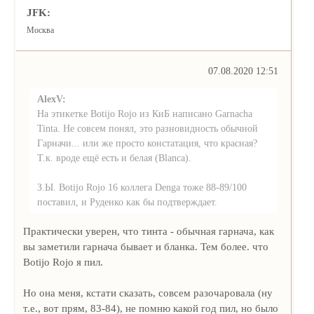
JFK:
Москва
07.08.2020 12:51
AlexV:
На этикетке Botijo Rojo из КиБ написано Garnacha
Tinta. Не совсем понял, это разновидность обычной
Гарначи... или же просто констатация, что красная?
Т.к. вроде ещё есть и белая (Blanca).
З.Ы. Botijo Rojo 16 коллега Denga тоже 88-89/100
поставил, и Руденко как бы подтверждает.
Практически уверен, что тинта - обычная гарнача, как
вы заметили гарнача бывает и бланка. Тем более. что
Botijo Rojo я пил.
Но она меня, кстати сказать, совсем разочаровала (ну
т.е., вот прям, 83-84), не помню какой год пил, но было