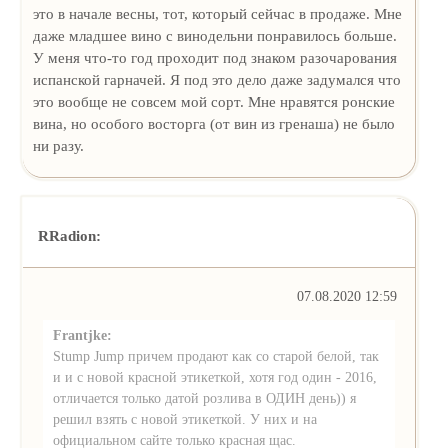
это в начале весны, тот, который сейчас в продаже. Мне
даже младшее вино с винодельни понравилось больше.
У меня что-то год проходит под знаком разочарования
испанской гарначей. Я под это дело даже задумался что
это вообще не совсем мой сорт. Мне нравятся ронские
вина, но особого восторга (от вин из гренаша) не было
ни разу.
RRadion:
07.08.2020 12:59
Frantjke:
Stump Jump причем продают как со старой белой, так
и и с новой красной этикеткой, хотя год один - 2016,
отличается только датой розлива в ОДИН день)) я
решил взять с новой этикеткой. У них и на
официальном сайте только красная щас.