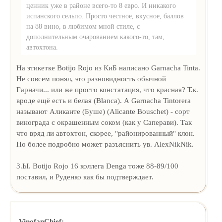
ценник уже в районе всего-то 8 евро. И никакого
испанского сельпо. Просто честное, вкусное, баллов
на 88 вино, в любимом мной стиле, с
дополнительным очарованием какого-то, там,
автохтона.
На этикетке Botijo Rojo из КиБ написано Garnacha Tinta.
Не совсем понял, это разновидность обычной
Гарначи... или же просто констатация, что красная? Т.к.
вроде ещё есть и белая (Blanca). А Garnacha Tintorera
называют Аликанте (Буше) (Alicante Bouschet) - сорт
винограда с окрашенным соком (как у Саперави). Так
что вряд ли автохтон, скорее, "районированный" клон.
Но более подробно может разъяснить ув. AlexNikNik.
З.Ы. Botijo Rojo 16 коллега Denga тоже 88-89/100
поставил, и Руденко как бы подтверждает.
VinofanChief: