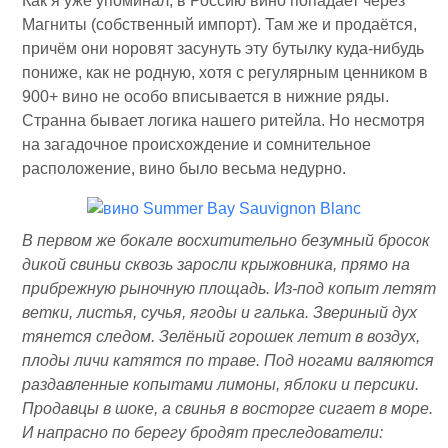
Как я уже упоминал, в Россию вино попадает через
Магниты (собственный импорт). Там же и продаётся,
причём они норовят засунуть эту бутылку куда-нибудь
пониже, как не родную, хотя с регулярным ценником в
900+ вино не особо вписывается в нижние ряды.
Странна бывает логика нашего ритейла. Но несмотря
на загадочное происхождение и сомнительное
расположение, вино было весьма недурно.
В первом же бокале восхитительно безумный бросок
дикой свиньи сквозь заросли крыжовника, прямо на
прибрежную рыночную площадь. Из-под копыт летят
ветки, листья, сучья, ягоды и галька. Звериный дух
тянется следом. Зелёный горошек летит в воздух,
плоды личи катятся по траве. Под ногами валяются
раздавленные копытами лимоны, яблоки и персики.
Продавцы в шоке, а свинья в восторге сигает в море.
И напрасно по берегу бродят преследователи: