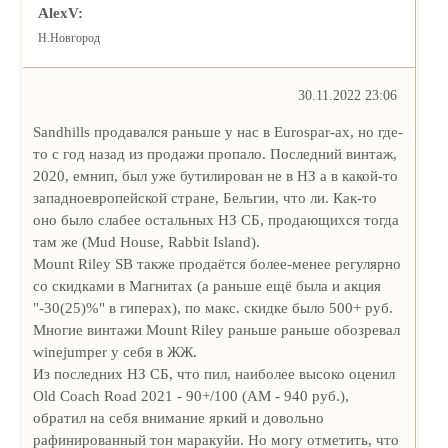
AlexV:
Н.Новгород
30.11.2022 23:06
Sandhills продавался раньше у нас в Eurospar-ах, но где-
то с год назад из продажи пропало. Последний винтаж,
2020, емнип, был уже бутилирован не в НЗ а в какой-то
западноевропейской стране, Бельгии, что ли. Как-то
оно было слабее остальных НЗ СБ, продающихся тогда
там же (Mud House, Rabbit Island).
Mount Riley SB также продаётся более-менее регулярно
со скидками в Магнитах (а раньше ещё была и акция
"-30(25)%" в гиперах), по макс. скидке было 500+ руб.
Многие винтажи Mount Riley раньше раньше обозревал
winejumper у себя в ЖЖ.
Из последних НЗ СБ, что пил, наиболее высоко оценил
Old Coach Road 2021 - 90+/100 (АМ - 940 руб.),
обратил на себя внимание яркий и довольно
рафинированный тон маракуйи. Но могу отметить, что