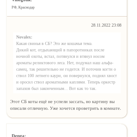
РФ, Краснодар
28.11.2022 23:08
Novalex:
Какая свинья в СБ? Это же кошачья тема.
Дикий кот, отдыхающий в папоротниках после
ночной охоты, встал, потянулся и втянул носом
ароматы реликтового леса. Нет, подумал наш альфа-
самец, так решительно не годится. И поточив когти о
ствол 100 летнего каури, он повернулся, поднял хвост
и оросил ствол ароматными каплями. Теперь оркестр
запахов был законченным... Вот как то так.
Этот СБ коты ещё не успели зассать, но картину вы
описали отличную. Уже хочется проветрить в комнате.
Denga: