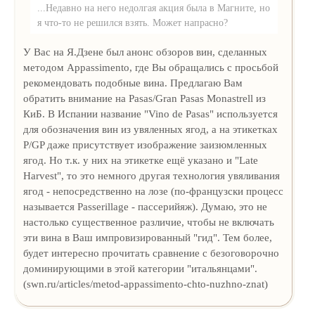
...Недавно на него недолгая акция была в Магните, но
я что-то не решился взять. Может напрасно?
У Вас на Я.Дзене был анонс обзоров вин, сделанных
методом Appassimento, где Вы обращались с просьбой
рекомендовать подобные вина. Предлагаю Вам
обратить внимание на Pasas/Gran Pasas Monastrell из
КиБ. В Испании название "Vino de Pasas" используется
для обозначения вин из увяленных ягод, а на этикетках
P/GP даже присутствует изображение заизюмленных
ягод. Но т.к. у них на этикетке ещё указано и "Late
Harvest", то это немного другая технология увяливания
ягод - непосредственно на лозе (по-французски процесс
называется Passerillage - пасcерийяж). Думаю, это не
настолько существенное различие, чтобы не включать
эти вина в Ваш импровизированный "гид". Тем более,
будет интересно прочитать сравнение с безоговорочно
доминирующими в этой категории "итальянцами".
(swn.ru/articles/metod-appassimento-chto-nuzhno-znat)