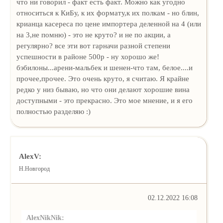
что ни говорил - факт есть факт. Можно как угодно
относиться к КиБу, к их формату,к их полкам - но блин,
крианца касереса по цене импортера деленной на 4 (или
на 3,не помню) - это не круто? и не по акции, а
регулярно? все эти вот гарначи разной степени
успешности в районе 500р - ну хорошо же!
бэбилоны...арени-мальбек и шенен-что там, белое....и
прочее,прочее. Это очень круто, я считаю. Я крайне
редко у низ бываю, но что они делают хорошие вина
доступными - это прекрасно. Это мое мнение, и я его
полностью разделяю :)
AlexV:
Н.Новгород
02.12.2022 16:08
AlexNikNik: