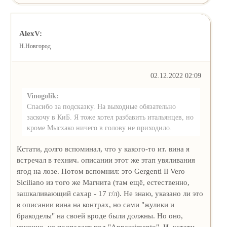
AlexV:
Н.Новгород
02.12.2022 02:09
Vinogolik:
Спасибо за подсказку. На выходные обязательно
заскочу в КиБ. Я тоже хотел разбавить итальянцев, но
кроме Мысхако ничего в голову не приходило.
Кстати, долго вспоминал, что у какого-то ит. вина я
встречал в технич. описании этот же этап увяливания
ягод на лозе. Потом вспомнил: это Gergenti Il Vero
Siciliano из того же Магнита (там ещё, естественно,
зашкаливающий сахар - 17 г/л). Не знаю, указано ли это
в описании вина на контрах, но сами "жулики и
бракоделы" на своей вроде были должны. Но оно,
конечно, не подпадает под "Appassimento". И, кстати,