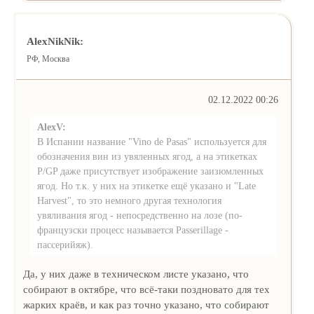
AlexNikNik:
РФ, Москва
02.12.2022 00:26
AlexV:
В Испании название "Vino de Pasas" используется для
обозначения вин из увяленных ягод, а на этикетках
P/GP даже присутствует изображение заизюмленных
ягод. Но т.к. у них на этикетке ещё указано и "Late
Harvest", то это немного другая технология
увяливания ягод - непосредственно на лозе (по-
французски процесс называется Passerillage -
пасcерийяж).
Да, у них даже в техническом листе указано, что
собирают в октябре, что всё-таки поздновато для тех
жарких краёв, и как раз точно указано, что собирают