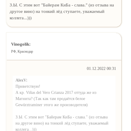
З.Ы. С этим вот "Байерам КиБа - слава." (из отзыва на
другое вино) на тонкий лёд ступаете, уважаемый
коллега...)))
Vinogolik:
РФ, Краснодар
01.12.2022 00:31
AlexV:
Приветствую!
А кр. Viñas del Vero Crianza 2017 оттуда же из
Магнита? (Так как там продаётся белое
Gewürztraminer этого же производителя)
З.Ы. С этим вот "Байерам КиБа - слава." (из отзыва
на другое вино) на тонкий лёд ступаете, уважаемый
коллега...)))