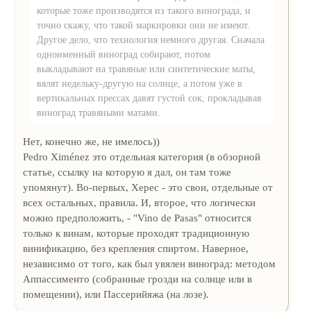
которые тоже производятся из такого винограда, и
точно скажу, что такой маркировки они не имеют.
Другое дело, что технология немного другая. Сначала
одноименный виноград собирают, потом
выкладывают на травяные или синтетические маты,
вялят недельку-другую на солнце, а потом уже в
вертикальных прессах давят густой сок, прокладывая
виноград травяными матами.
Нет, конечно же, не имелось))
Pedro Ximénez это отдельная категория (в обзорной
статье, ссылку на которую я дал, он там тоже
упомянут). Во-первых, Херес - это свои, отдельные от
всех остальных, правила. И, второе, что логически
можно предположить, - "Vino de Pasas" относится
только к винам, которые проходят традиционную
винификацию, без крепления спиртом. Наверное,
независимо от того, как был увялен виноград: методом
Аппассименто (собранные грозди на солнце или в
помещении), или Пассерийяжа (на лозе).