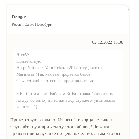
Denga:
Россия, Санкт-Петербург
02.12.2022 15:08
AlexV:
Приветствую!
А кр. Viñas del Vero Crianza 2017 оттуда же из
Магнита? (Так как там продаётся белое
Gewürztraminer этого же производителя)
З.Ы. С этим вот "Байерам КиБа - слава." (из отзыва
на другое вино) на тонкий лёд ступаете, уважаемый
коллега...)))
Приветствую взаимно! Из него! гевюрца не видел.
Слушайте,ну а при чем тут тонкий лед? Девчата
привозят вина лучшие по цена-качество, а там кто бы