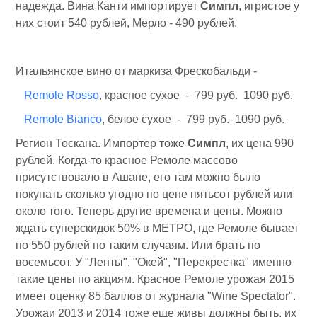
надежда. Вина Канти импортирует
Симпл
, игристое у
них стоит 540 рублей, Мерло - 490 рублей.
Итальянское вино от маркиза Фрескобальди -
Remole Rosso
, красное сухое - 799 руб.
1090 руб.
Remole Bianco
, белое сухое - 799 руб.
1090 руб.
Регион Тоскана. Импортер тоже
Симпл
, их цена 990
рублей. Когда-то красное Ремоле массово
присутствовало в Ашане, его там можно было
покупать сколько угодно по цене пятьсот рублей или
около того. Теперь другие времена и цены. Можно
ждать суперскидок 50% в МЕТРО, где Ремоле бывает
по 550 рублей по таким случаям. Или брать по
восемьсот. У "Ленты", "Окей", "Перекрестка" именно
такие цены по акциям. Красное Ремоле урожая 2015
имеет оценку 85 баллов от журнала "Wine Spectator".
Урожаи 2013 и 2014 тоже еще живы должны быть, их