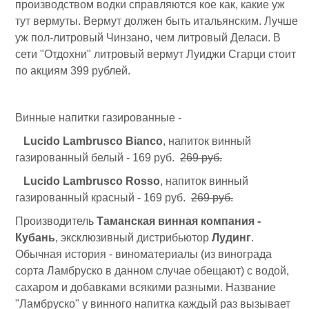
производством водки справляются кое как, какие уж
тут вермуты. Вермут должен быть итальянским. Лучше
уж пол-литровый Чинзано, чем литровый Деласи. В
сети "Отдохни" литровый вермут Луиджи Сгарци стоит
по акциям 399 рублей.
Винные напитки газированные -
Lucido Lambrusco Bianco
, напиток винный
газированный белый - 169 руб.
269 руб.
Lucido Lambrusco Rosso
, напиток винный
газированный красный - 169 руб.
269 руб.
Производитель
Таманская винная компания -
Кубань
, эксклюзивный дистрибьютор
Лудинг
.
Обычная история - виноматериалы (из винограда
сорта Ламбруско в данном случае обещают) с водой,
сахаром и добавками всякими разными. Название
"Ламбруско" у винного напитка каждый раз вызывает