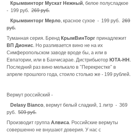
Крымвинторг Мускат Нежный
, белое полусладкое
- 199 руб.
269 руб.
Крымвинторг Мерло
, красное сухое - 199 руб.
269
руб.
Туманная серия. Бренд
КрымВинТорг
принадлежит
ВП Дионис
. Но разливается вино не на их
Симферопольском заводе вроде бы, а или в
Евпатории, или в Бахчисарае. Дистрибьютор
ЮТА-НН
.
Последний раз вино мелькало в "Перекрестке" в
апреле прошлого года, стоило столько же - 199 рублей.
Вермут российский -
Delasy Bianco
, вермут белый сладкий, 1 литр - 369
руб.
509 руб.
Производит группа
Алвиса
. Российские вермуты
совершенно не внушают доверия. У нас с