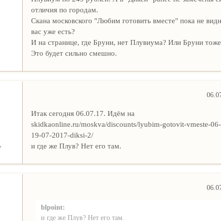
отличия по городам.
Скана московского "Любим готовить вместе" пока не видн
вас уже есть?
И на странице, где Бруни, нет Плувиума? Или Бруни тоже
Это будет сильно смешно.
06.0
Итак сегодня 06.07.17. Идём на
skidkaonline.ru/moskva/discounts/lyubim-gotovit-vmeste-06
19-07-2017-diksi-2/
и где же Плув? Нет его там.
7
06.0
blpoint:
и где же Плув? Нет его там.