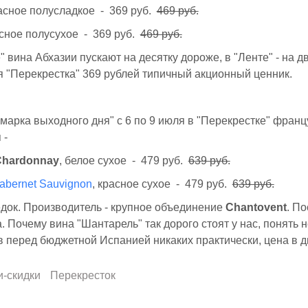
расное полусладкое - 369 руб.
469 руб.
асное полусухое - 369 руб.
469 руб.
" вина Абхазии пускают на десятку дороже, в "Ленте" - на д
 "Перекрестка" 369 рублей типичный акционный ценник.
марка выходного дня" с 6 по 9 июля в "Перекрестке" франц
 -
Chardonnay
, белое сухое - 479 руб.
639 руб.
abernet Sauvignon
, красное сухое - 479 руб.
639 руб.
док. Производитель - крупное объединение
Chantovent
. П
. Почему вина "Шантарель" так дорого стоят у нас, понять 
перед бюджетной Испанией никаких практически, цена в д
и-скидки
Перекресток