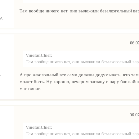
Там вообще ничего нет, они выложили безалкогольный ва
93
06.0
VinofanChief:
Там вообще ничего нет, они выложили безалкогольный вар
А про алкогольный все сами должны додумывать, что там
7
может быть. Ну хорошо, вечером загляну в пару ближай
магазинов.
06.0
VinofanChief:
Там вообще ничего нет, они выложили безалкогольный вар