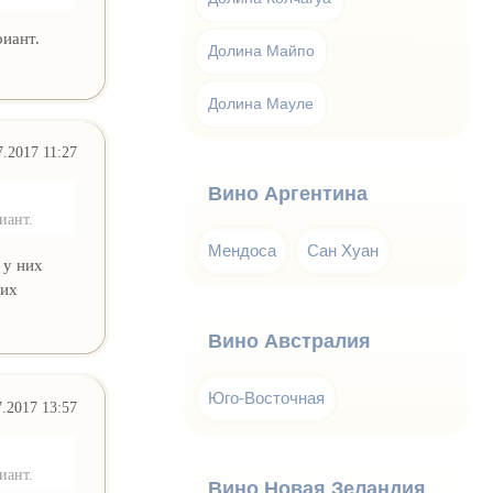
риант.
Долина Майпо
Долина Мауле
7.2017 11:27
Вино Аргентина
иант.
Мендоса
Сан Хуан
 у них
ших
Вино Австралия
Юго-Восточная
7.2017 13:57
иант.
Вино Новая Зеландия