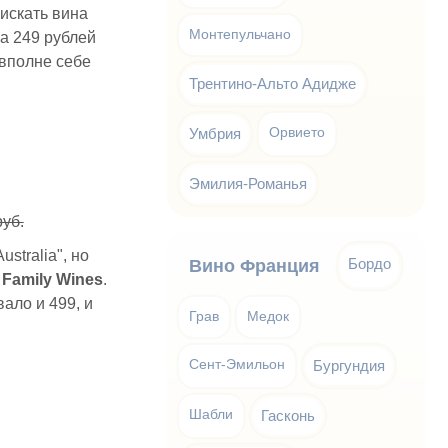
оискать вина
Монтепульчано
на 249 рублей
 вполне себе
Трентино-Альто Адидже
Умбрия
Орвието
Эмилия-Романья
руб.
stralia", но
Бордо
Вино Франция
 Family Wines
.
вало и 499, и
Грав
Медок
Сент-Эмильон
Бургундия
Шабли
Гасконь