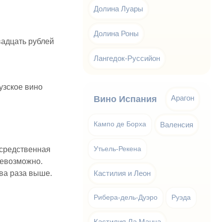
Долина Луары
Долина Роны
вадцать рублей
Лангедок-Руссийон
узское вино
Арагон
Вино Испания
Кампо де Борха
Валенсия
осредственная
Утьель-Рекена
невозможно.
ва раза выше.
Кастилия и Леон
Рибера-дель-Дуэро
Руэда
Кастилия Ла Манча