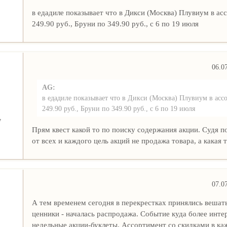
в едадиле показывает что в Дикси (Москва) Плувиум в ас
249.90 руб., Бруни по 349.90 руб., с 6 по 19 июля
06.0
AG:
в едадиле показывает что в Дикси (Москва) Плувиум в асс
249.90 руб., Бруни по 349.90 руб., с 6 по 19 июля
7
Прям квест какой то по поиску содержания акции. Судя 
от всех и каждого цель акций не продажа товара, а какая т
07.0
А тем временем сегодня в перекрестках принялись вешат
ценники - началась распродажа. Событие куда более инте
недельные акции-буклеты. Ассортимент со скидками в к