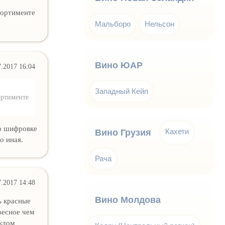
сортименте
Мальборо
Нельсон
Вино ЮАР
7.2017 16:04
Западный Кейп
ортименте
по шифровке
Кахети
Вино Грузия
о иная.
Рача
7.2017 14:48
Вино Молдова
ь красные
ресное чем
аждом