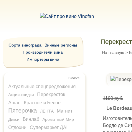
Перекресто
Сорта винограда
Винные регионы
Производители вина
На главную
>
Б
Импортеры вина
В блоге:
Актуальные спецпредложения
Перекресток
Акции-скидки
1190 руб.
Ашан
Красное и Белое
Le Bordeau
Пятерочка
Магнит
ЛЕНТА
Изготовител
Винлаб
Дикси
Ароматный Мир
Бордо де Сит
Отдохни
Супермаркет ДА!