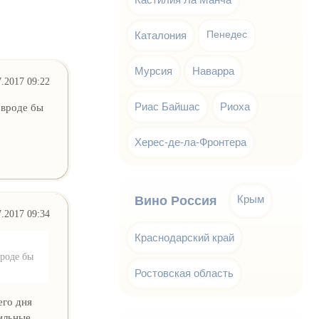
Каталония
Пенедес
Мурсия
Наварра
7.2017 09:22
Риас Байшас
Риоха
 вроде бы
Херес-де-ла-Фронтера
Крым
Вино Россия
7.2017 09:34
Краснодарский край
вроде бы
Ростовская область
его дня
ильные