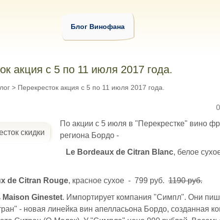
Блог Винофана
к акция с 5 по 11 июля 2017 года.
лог
>
Перекресток акция с 5 по 11 июля 2017 года.
0
По акции с 5 июля в "Перекрестке" вино ф
региона Бордо -
Le Bordeaux de Citran Blanc
, белое сухо
x de Citran Rouge
, красное сухое - 799 руб.
1190 руб.
ь
Maison Ginestet
. Импортирует компания "Симпл". Они пишу
ран" - новая линейка вин апелласьона Бордо, созданная к