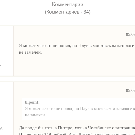
Комментарии
(Комментариев - 34)
05.0
Я может чего то не понял, но Плув в московском каталоге
не замечен.
7
05.0
blpoint:
Я может чего то не понял, но Плув в московском каталоге 
не замечен.
Да вроде бы хоть в Питере, хоть в Челябинске с завтрашн
93
Плувиум по 249 рублей. А в "Дикси" ранее не замечены с