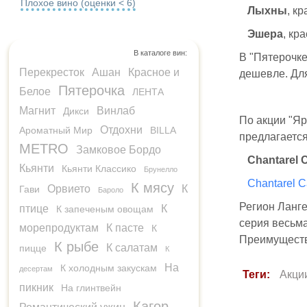
Плохое вино (оценки < 6)
Лыхны
, к
Эшера
, кр
В каталоге вин:
В "Пятерочке
Перекресток
Ашан
Красное и
дешевле. Для
Пятерочка
Белое
ЛЕНТА
Магнит
Винлаб
Дикси
По акции "Яр
Отдохни
Ароматный Мир
BILLA
предлагается
METRO
Замковое Бордо
Chantarel 
Кьянти
Кьянти Классико
Брунелло
Chantarel C
К мясу
Орвието
К
Гави
Бароло
Регион Ланге
птице
К
К запеченым овощам
серия весьма
морепродуктам
К пасте
К
Преимуществ 
К рыбе
К салатам
пицце
К
На
К холодным закускам
десертам
Теги:
Акци
пикник
На глинтвейн
Кагор