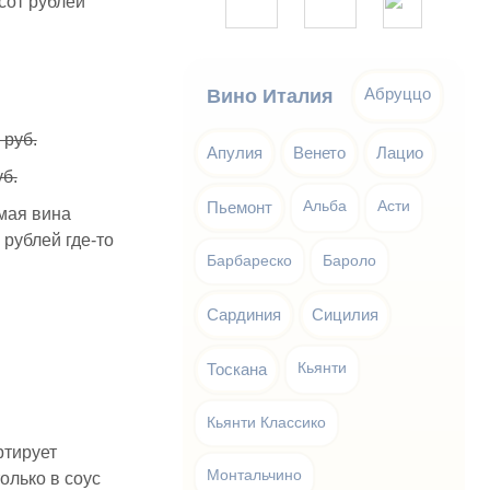
сот рублей
Абруццо
Вино Италия
 руб.
Апулия
Венето
Лацио
уб.
Пьемонт
Альба
Асти
 мая вина
 рублей где-то
Барбареско
Бароло
Сардиния
Сицилия
Тоскана
Кьянти
Кьянти Классико
ртирует
Монтальчино
только в соус