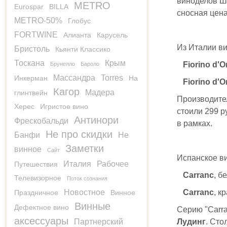
виноделов Ша
METRO
Eurospar
BILLA
сносная цена,
METRO-50%
Глобус
FORTWINE
Алианта
Карусель
Из Италии ви
Бристоль
Кьянти Классико
Тоскана
Крым
Fiorino d'
Брунелло
Бароло
Массандра
Torres
Инкерман
На
Fiorino d'
Кагор
Мадера
глинтвейн
Производит
Херес
Игристое вино
стоили 299 р
Антинори
Фрескобальди
в рамках.
Не про скидки
Банфи
Не
Заметки
винное
Сайт
Испанское в
Италия
Рабочее
Путешествия
Carranc
, б
Телевизорное
Поток сознания
Новостное
Carranc
, к
Праздничное
Винное
Винные
Дефектное вино
Серию "Carr
аксессуары
Партнерский
Лудинг
. Сто