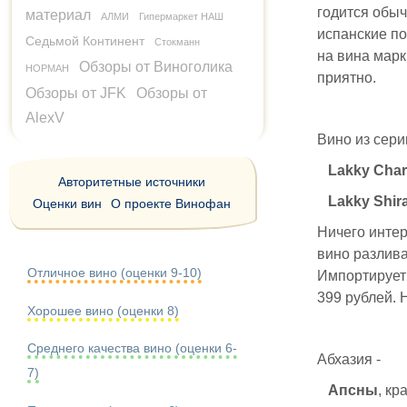
годится обыч
материал
АЛМИ
Гипермаркет НАШ
испанские по
Седьмой Континент
Стокманн
на вина марк
Обзоры от Виноголика
НОРМАН
приятно.
Обзоры от JFK
Обзоры от
AlexV
Вино из сери
Lakky Cha
Авторитетные источники
Lakky Shir
Оценки вин
О проекте Винофан
Ничего интер
вино разлива
Отличное вино (оценки 9-10)
Импортируе
399 рублей. 
Хорошее вино (оценки 8)
Среднего качества вино (оценки 6-
Абхазия -
7)
Апсны
, кр