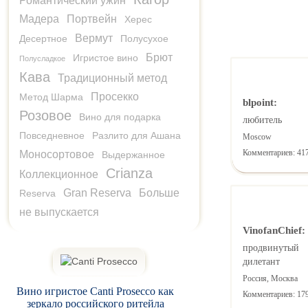
Романтический ужин
Мадера
Портвейн
Херес
Вермут
Десертное
Полусухое
Брют
Игристое вино
Полусладкое
Кава
Традиционный метод
Просекко
Метод Шарма
blpoint:
Розовое
Вино для подарка
любитель
Повседневное
Разлито для Ашана
Moscow
Комментариев: 41
Моносортовое
Выдержанное
Crianza
Коллекционное
Gran Reserva
Больше
Reserva
не выпускается
VinofanChief:
продвинутый
дилетант
Россия, Москва
Вино игристое Canti Prosecco как
Комментариев: 17
зеркало российского ритейла