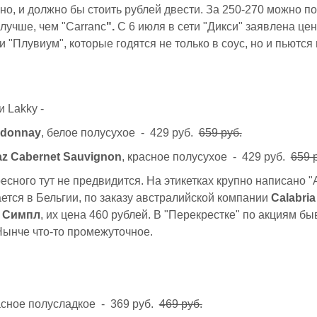
но, и должно бы стоить рублей двести. За 250-270 можно п
лучше, чем "Carranc
".
С 6 июля в сети "Дикси" заявлена це
и "Плувиум", которые годятся не только в соус, но и пьются
и Lakky -
rdonnay
, белое полусухое - 429 руб.
659 руб.
az Cabernet Sauvignon
, красное полусухое - 429 руб.
659 
есного тут не предвидится. На этикетках крупно написано "Au
ется в Бельгии, по заказу австралийской компании
Calabria
т
Симпл
, их цена 460 рублей. В "Перекрестке" по акциям бы
Нынче что-то промежуточное.
асное полусладкое - 369 руб.
469 руб.