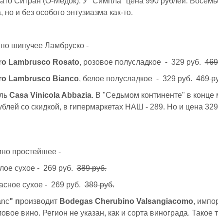
то Ситран (О-Медок). У "Симпла" цена 990 рублей. Восемь
 но и без особого энтузиазма как-то.
но шипучее Ламбруско -
Oro Lambrusco Rosato
, розовое полусладкое - 329 руб.
469
Oro Lambrusco Bianco
, белое полусладкое - 329 руб.
469 р
ель
Casa Vinicola Abbazia
. В "Седьмом континенте" в конце
ублей со скидкой, в гипермаркетах НАШ - 289. Но и цена 329
ино простейшее -
елое сухое - 269 руб.
389 руб.
расное сухое - 269 руб.
389 руб.
anc
" п
роизводит
Bodegas Cherubino Valsangiacomo
, импо
ловое вино. Регион не указан, как и сорта винограда. Такое 